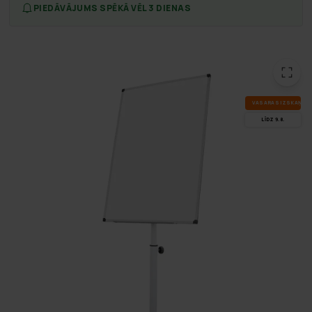
PIEDĀVĀJUMS SPĒKĀ VĒL 3 DIENAS
VA­SA­RAS IZ­SKA­ŅA
LĪDZ 9.8.