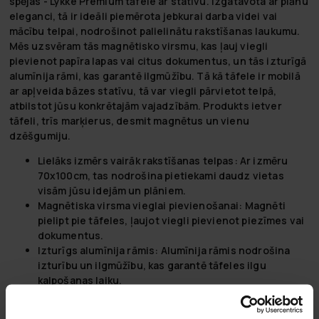
spējas - Lykke Premium tāfele ar statīvu. Izgatavota ar plānu
eleganci, tā ir ideāli piemērota jebkurai darba videi vai
mācību telpai, nodrošinot palielinātu rakstīšanas laukumu.
Mēs uzsvēram tās magnētisko virsmu, kas ļauj viegli
pievienot papīra lapas vai citus dokumentus, un tās izturīgā
alumīnija rāmi, kas garantē ilgmūžību. Tā kā tāfele ir mobilā
ar apļveida bāzes statīvu, tā var viegli pārvietot telpā,
atbilstot jūsu konkrētajām vajadzībām. Produkts ietver
tāfeli, trīs marķierus, desmit magnētus un vienu
dzēšgumiju.
Lielāks izmērs vairāk rakstīšanas telpas:
Ar izmēru
70x100cm, tas nodrošina pietiekami daudz vietas
visām jūsu idejām un plāniem.
Magnētiska virsma vieglai pievienošanai:
Magnēti
pielipt pie tāfeles, ļaujot viegli pievienot piezīmes vai
dokumentus.
Izturīgs alumīnija rāmis:
Alumīnija rāmis nodrošina
izturību un ilgmūžību, kas garantē tāfeles ilgu
kalpošanas laiku.
Mobils ar apļveida bāzes statīvu:
Apļveida statīvs
nodrošina mobilitāti un stabilitāti, ļaujot viegli