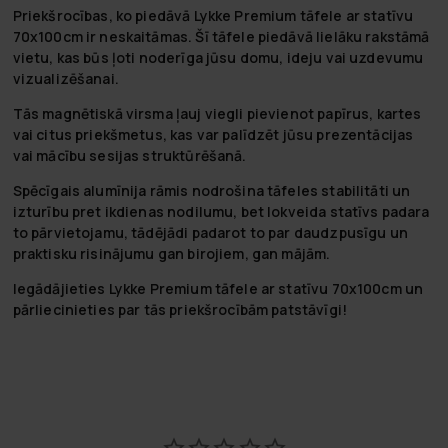
Priekšrocības, ko piedāvā Lykke Premium tāfele ar statīvu
70x100cm ir neskaitāmas. Šī tāfele piedāvā lielāku rakstāmā
vietu, kas būs ļoti noderīga jūsu domu, ideju vai uzdevumu
vizualizēšanai.
Tās magnētiskā virsma ļauj viegli pievienot papīrus, kartes
vai citus priekšmetus, kas var palīdzēt jūsu prezentācijas
vai mācību sesijas struktūrēšanā.
Spēcīgais alumīnija rāmis nodrošina tāfeles stabilitāti un
izturību pret ikdienas nodilumu, bet lokveida statīvs padara
to pārvietojamu, tādējādi padarot to par daudzpusīgu un
praktisku risinājumu gan birojiem, gan mājām.
Iegādājieties Lykke Premium tāfele ar statīvu 70x100cm un
pārliecinieties par tās priekšrocībām patstāvīgi!