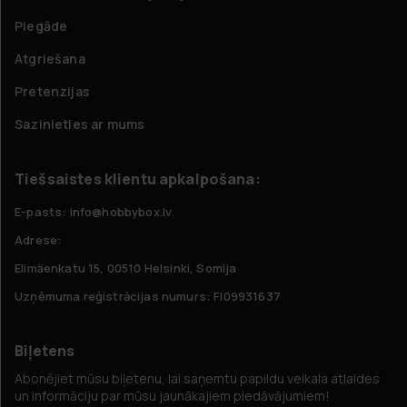
Piegāde
Atgriešana
Pretenzijas
Sazinieties ar mums
Tiešsaistes klientu apkalpošana:
E-pasts: info@hobbybox.lv
Adrese:
Elimäenkatu 15, 00510 Helsinki, Somija
Uzņēmuma reģistrācijas numurs: FI09931637
Biļetens
Abonējiet mūsu biļetenu, lai saņemtu papildu veikala atlaides
un informāciju par mūsu jaunākajiem piedāvājumiem!