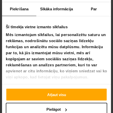
pārvietot tāfeli telpā.
Piekrišana
Sīkāka informācija
Par
Lykke - Kur Inovacijos Susitinka su Paprastumu
Atraskite džiaugsmą paprastoje, inovatyvioje namų
Šī tīmekļa vietne izmanto sīkfailus
aplinkoje su Lykke. Mūsų misija yra iš naujo apibrėžti namų
patobulinimą ir elektroniką, padaryti jį lengvesnį ir
Mēs izmantojam sīkfailus, lai personalizētu saturu un
malonesnį, kad būtų lengviau atnaujinti jūsų gyvenamąją
reklāmas, nodrošinātu sociālo saziņas līdzekļu
erdvę. Nuo draugiškų naudotojui savitarnos įrankių iki
funkcijas un analizētu mūsu datplūsmu. Informāciju
naujausių namų technologijų, mes siūlome protingus
par to, kā jūs izmantojat mūsu vietni, mēs arī
sprendimus, kurie pagerina jūsų namų patirtį. Nardykitės į
kopīgojam ar saviem sociālās saziņas līdzekļu,
mūsų kolekciją ir rasite viską, ko jums reikia, kad jūsų namai
taptų ateities namais. Su Lykke, jūsų kitas projektas nėra tik
reklamēšanas un analīzes partneriem, kuri to var
užduotis; tai yra galimybė inovuoti savo erdvę ir
apvienot ar citu informāciju, ko viņiem sniedzat vai ko
supaprastinti savo gyvenimą.
viņi apkopo, kad lietojat viņu pakalpojumus.
Veidojiet Vizuāli Iedvesmojošus Prezentācijas
Atļaut visu
Ieguvumi, ko sniedz tāfeles ar statīviem, ir ievērojami. Šīs
preces ir ideāli piemērotas gan profesionāliem, gan
ikdienas lietojumiem, pateicoties to universalitātei un
Pielāgot
pielāgojamībai.