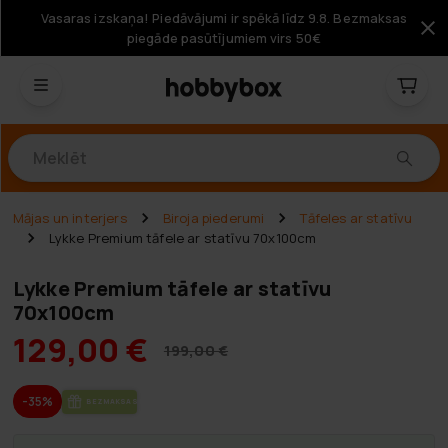
Vasaras izskaņa! Piedāvājumi ir spēkā līdz 9.8. Bezmaksas
piegāde pasūtījumiem virs 50€
Produkti
Mājas un interjers
Biroja piederumi
Tāfeles ar statīvu
Lykke Premium tāfele ar statīvu 70x100cm
Lykke Premium tāfele ar statīvu
70x100cm
129,00 €
199,00 €
-35%
BEZ­MAK­SAS PIE­GĀ­DE