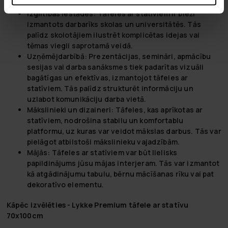
Izglītības iestādes:
Tāfeles ar statīviem ir bieži
izmantots darbarīks skolas un universitātēs. Tās
palīdz skolotājiem ilustrēt komplicētas idejas vai
tēmas viegli saprotamā veidā.
Uzņēmējdarbībā:
Prezentācijas, semināri, apmācību
sesijas vai darba sanāksmes tiek padarītas vizuāli
bagātīgas un efektīvas, izmantojot tāfeles ar
statīviem. Tās palīdz strukturēt informāciju un
uzlabot komunikāciju darba vietā.
Mākslinieki un dizaineri:
Tāfeles, kas aprīkotas ar
statīviem, nodrošina stabilu un komfortablu
platformu, uz kuras var veidot mākslas darbus. Tās var
pielāgot atbilstoši mākslinieku vajadzībām.
Mājās:
Tāfeles ar statīviem var būt lielisks
papildinājums jūsu mājas interjeram. Tās var izmantot
kā atgādinājumu tabulu, bērnu mācīšanas rīku vai pat
dekoratīvo elementu.
Kāpēc izvēlēties - Lykke Premium tāfele ar statīvu
70x100cm