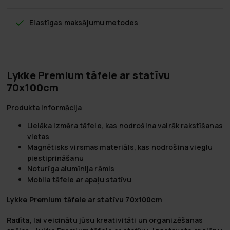
Elastīgas maksājumu metodes
Lykke Premium tāfele ar statīvu
70x100cm
Produkta informācija
Lielāka izmēra tāfele, kas nodrošina vairāk rakstīšanas
vietas
Magnētisks virsmas materiāls, kas nodrošina vieglu
piestiprināšanu
Noturīga alumīnija rāmis
Mobila tāfele ar apaļu statīvu
Lykke Premium tāfele ar statīvu 70x100cm
Radīta, lai veicinātu jūsu kreativitāti un organizēšanas