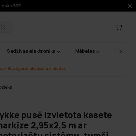
em virs 50€
Sadzīves elektronika
Mēbeles
Instrume
na
Elastīgas maksājumu metodes
pelēka
ykke pusē izvietota kasete
arkīze 2,95x2,5 m ar
otorizētu sistēmu, tumši