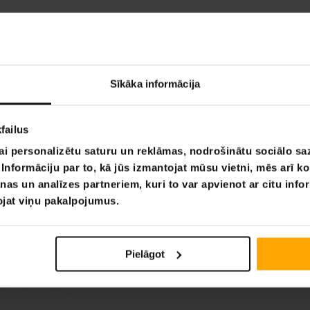
Sīkāka informācija
failus
ai personalizētu saturu un reklāmas, nodrošinātu sociālo saz
nformāciju par to, kā jūs izmantojat mūsu vietni, mēs arī k
nas un analīzes partneriem, kuri to var apvienot ar citu info
tojat viņu pakalpojumus.
Pielāgot