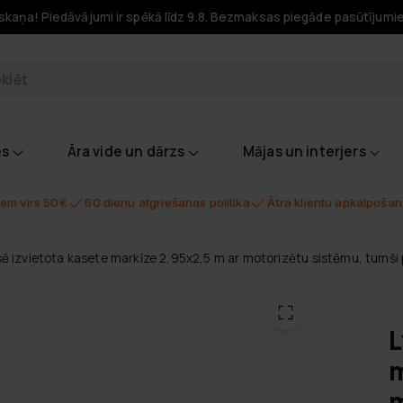
skaņa! Piedāvājumi ir spēkā līdz 9.8. Bezmaksas piegāde pasūtījumi
odukti
es
Āra vide un dārzs
Mājas un interjers
em virs 50€
60 dienu atgriešanas politika
Ātra klientu apkalpoša
sē izvietota kasete markīze 2,95x2,5 m ar motorizētu sistēmu, tumši 
L
m
m