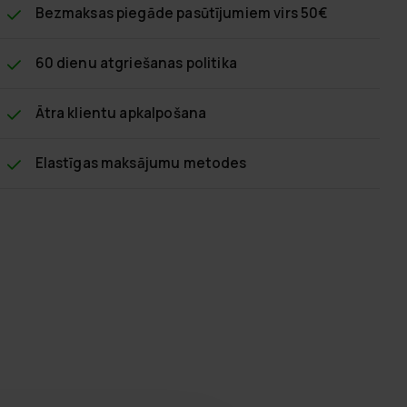
Bezmaksas piegāde
pasūtījumiem virs 50€
60 dienu atgriešanas politika
Ātra klientu apkalpošana
Elastīgas maksājumu metodes