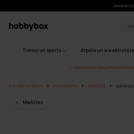
Vasaras iz
Pr
Treniņi un sports
Atpūta un āra aktivitāt
Bezmaksas piegāde pasūtījumi
Āra vide un dārzs
Āra mēbeles
Markīzes
Lykke pu
Markīzes