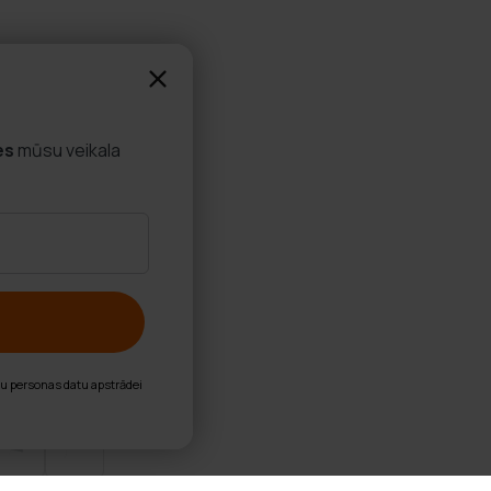
es
mūsu veikala
nu personas datu apstrādei