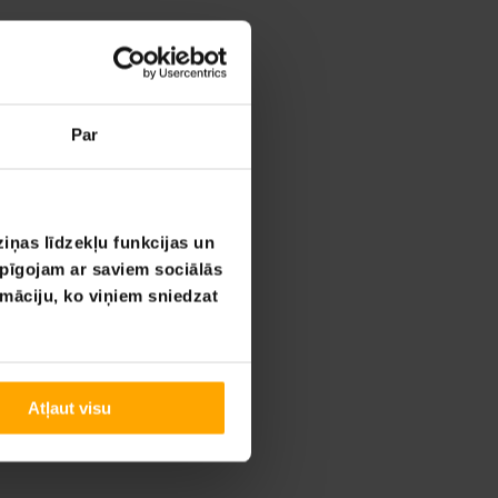
Par
iņas līdzekļu funkcijas un
opīgojam ar saviem sociālās
rmāciju, ko viņiem sniedzat
Atļaut visu