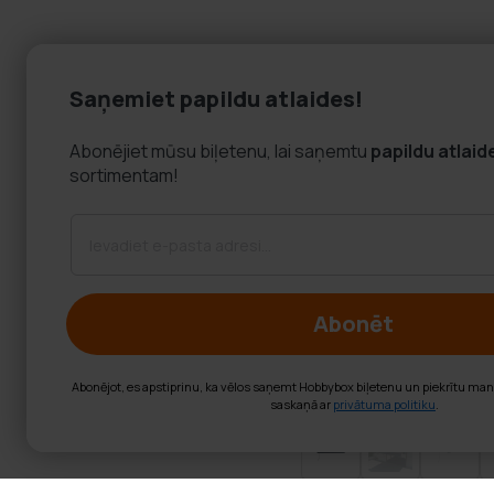
Saņemiet papildu atlaides!
Abonējiet mūsu biļetenu, lai saņemtu
papildu atlaid
sortimentam!
Abonēt
Abonējot, es apstiprinu, ka vēlos saņemt Hobbybox biļetenu un piekrītu ma
saskaņā ar
privātuma politiku
.