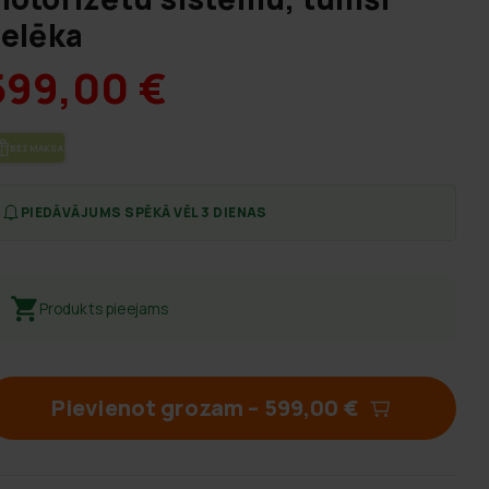
elēka
599,00 €
BEZ­MAK­SAS PIE­GĀ­DE
PIEDĀVĀJUMS SPĒKĀ VĒL 3 DIENAS
Produkts pieejams
Pievienot grozam
–
599,00 €