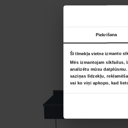
Piekrišana
Šī tīmekļa vietne izmanto sīk
Mēs izmantojam sīkfailus, l
analizētu mūsu datplūsmu. I
saziņas līdzekļu, reklamēša
vai ko viņi apkopo, kad lie