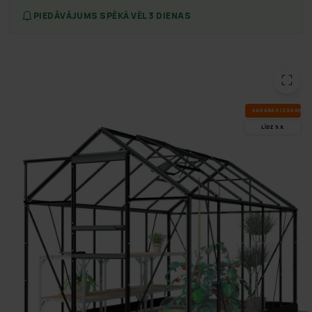
PIEDĀVĀJUMS SPĒKĀ VĒL 3 DIENAS
VA­SA­RAS IZ­SKA­ŅA
LĪDZ 9.8.