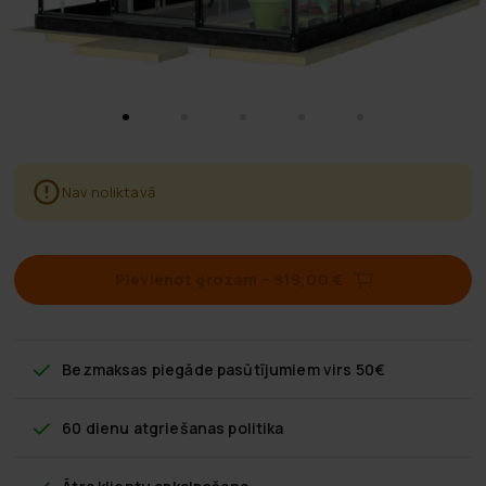
Nav noliktavā
Pievienot grozam
–
919,00 €
Bezmaksas piegāde
pasūtījumiem virs 50€
60 dienu atgriešanas politika