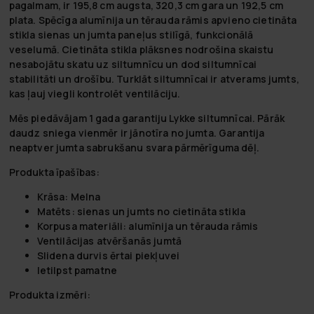
pagalmam, ir 195,8 cm augsta, 320,3 cm gara un 192,5 cm
plata. Spēcīga alumīnija un tērauda rāmis apvieno cietināta
stikla sienas un jumta paneļus stilīgā, funkcionālā
veselumā. Cietināta stikla plāksnes nodrošina skaistu
nesabojātu skatu uz siltumnīcu un dod siltumnīcai
stabilitāti un drošību. Turklāt siltumnīcai ir atverams jumts,
kas ļauj viegli kontrolēt ventilāciju.
Mēs piedāvājam 1 gada garantiju Lykke siltumnīcai. Pārāk
daudz sniega vienmēr ir jānotīra no jumta. Garantija
neaptver jumta sabrukšanu svara pārmērīguma dēļ.
Produkta īpašības:
Krāsa: Melna
Matēts: sienas un jumts no cietināta stikla
Korpusa materiāli: alumīnija un tērauda rāmis
Ventilācijas atvēršanās jumtā
Slidena durvis ērtai piekļuvei
Ietilpst pamatne
Produkta izmēri: