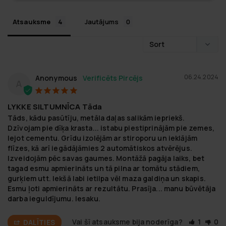
Atsauksme
Jautājums
06.24.2024
Anonymous
A
LYKKE SILTUMNĪCA Tāda
Tāds, kādu pasūtīju, metāla daļas salikām iepriekš. 
Dzīvojam pie dīķa krasta... istabu piestiprinājām pie zemes, 
lejot cementu. Grīdu izolējām ar stiroporu un ieklājām 
flīzes, kā arī iegādājāmies 2 automātiskos atvērējus. 
Izveidojām pēc savas gaumes. Montāžā pagāja laiks, bet 
tagad esmu apmierināts un tā pilna ar tomātu stādiem, 
gurķiem utt. Iekšā labi ietilpa vēl maza galdiņa un skapis. 
Esmu ļoti apmierināts ar rezultātu. Prasīja... manu būvētāja 
darba ieguldījumu. Iesaku.
Vai šī atsauksme bija noderīga?
1
0
DALĪTIES