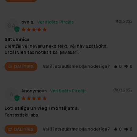
11.21.2022
ove a.
OA
Siltumnīca
Diemžēl vēl nevaru neko teikt, vēl nav uzstādīts.

Droši vien tas notiks tikai pavasarī.
Vai šī atsauksme bija noderīga?
0
0
DALĪTIES
08.13.2022
Anonymous
A
Ļoti stilīga un viegli montējama.
Fantastiski laba
Vai šī atsauksme bija noderīga?
0
0
DALĪTIES