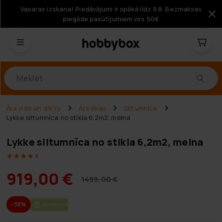
Vasaras izskaņa! Piedāvājumi ir spēkā līdz 9.8. Bezmaksas
piegāde pasūtījumiem virs 50€
Produkti
Āra vide un dārzs
Āra ēkas
Siltumnīca
Lykke siltumnīca no stikla 6,2m2, melna
Lykke siltumnīca no stikla 6,2m2, melna
919,00 €
1499,00 €
-38%
BEZ­MAK­SAS PIE­GĀ­DE