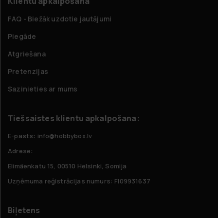
Klientu apkalpošana
FAQ - Biežāk uzdotie jautājumi
Piegāde
Atgriešana
Pretenzijas
Sazinieties ar mums
Tiešsaistes klientu apkalpošana:
E-pasts: info@hobbybox.lv
Adrese:
Elimäenkatu 15, 00510 Helsinki, Somija
Uzņēmuma reģistrācijas numurs: FI09931637
Biļetens