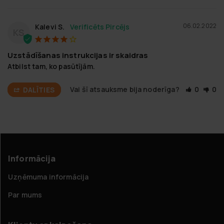
06.02.2022
Kalevi S.
KS
Uzstādīšanas instrukcijas ir skaidras
Atbilst tam, ko pasūtījām.
Vai šī atsauksme bija noderīga?
0
0
DALĪTIES
Informācija
Uzņēmuma informācija
Par mums