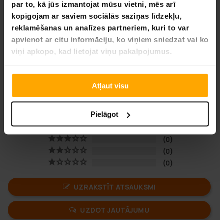
par to, kā jūs izmantojat mūsu vietni, mēs arī
Garums: 1250 mm
kopīgojam ar saviem sociālās saziņas līdzekļu,
Augstums: 125 mm
Platums: 740 mm
reklamēšanas un analīzes partneriem, kuri to var
apvienot ar citu informāciju, ko viņiem sniedzat vai ko
viņi apkopo, kad lietojat viņu pakalpojumus.
4,8
Atļaut visu
Balstoties uz 4 autsauksmēm
Pielāgot
3
1
0
0
0
UZRAKSTĪT ATSAUKSMI
UZDOT JAUTĀJUMU