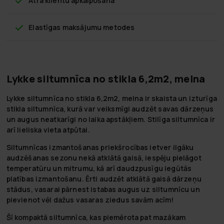
Ātra klientu apkalpošana
Elastīgas maksājumu metodes
Lykke siltumnīca no stikla 6,2m2, melna
Lykke siltumnīca no stikla 6,2m2, melna ir skaista un izturīga
stikla siltumnīca, kurā var veiksmīgi audzēt savas dārzeņus
un augus neatkarīgi no laika apstākļiem. Stilīga siltumnīca ir
arī lieliska vieta atpūtai.
Siltumnīcas izmantošanas priekšrocības ietver ilgāku
audzēšanas sezonu nekā atklātā gaisā, iespēju pielāgot
temperatūru un mitrumu, kā arī daudzpusīgu iegūtās
platības izmantošanu. Ērti audzēt atklātā gaisā dārzeņu
stādus, vasarai pārnest istabas augus uz siltumnīcu un
pievienot vēl dažus vasaras ziedus savām acīm!
Šī kompaktā siltumnīca, kas piemērota pat mazākam