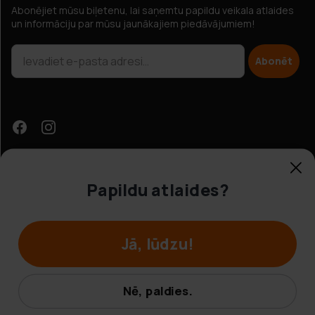
Abonējiet mūsu biļetenu, lai saņemtu papildu veikala atlaides
un informāciju par mūsu jaunākajiem piedāvājumiem!
Abonēt
Papildu atlaides?
Klientu apkalpošana
Jā, lūdzu!
© Hobbybox 2025
Noteikumi un nosacījumi
Nē, paldies.
Privātuma politika