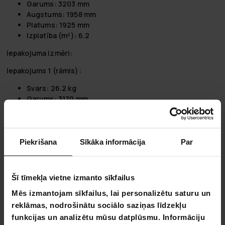
Garums: 3203 mm
Augstums: 1958 mm
Platums: 1925 mm
Izplatība (m²): 6.2
Iepakojuma izmēri:
Iepakojums 1 (rāmis):
Svars: 26.2 kg
Garums: 3170 mm
Augstums: 110 mm
Platums: 230 mm
Iepakojums 2 (apakšdaļa):
Piekrišana
Sīkāka informācija
Par
Svars: 26.2 kg
Garums: 1950 mm
Augstums: 110 mm
Šī tīmekļa vietne izmanto sīkfailus
Platums: 150 mm
Mēs izmantojam sīkfailus, lai personalizētu saturu un
Iepakojums 3 (PC):
reklāmas, nodrošinātu sociālo saziņas līdzekļu
funkcijas un analizētu mūsu datplūsmu. Informāciju
Svars: 175 kg