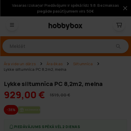
Vasaras izskaņa! Piedāvājumi ir spēkā līdz 9.8. Bezmaksas
piegāde pasūtījumiem virs 50€
Produkti
Āra vide un dārzs
Āra ēkas
Siltumnīca
Lykke siltumnīca PC 8,2m2, melna
Lykke siltumnīca PC 8,2m2, melna
929,00 €
1519,00 €
-38%
BEZ­MAK­SAS PIE­GĀ­DE
PIEDĀVĀJUMS SPĒKĀ VĒL 2 DIENAS