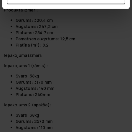
Produkta izmēri:
Garums: 320,4 cm
Augstums: 247,2 cm
Platums: 254,7 cm
Pamatnes augstums: 12,5 cm
Platība (m²): 8.2
Iepakojuma izmēri:
Iepakojums 1 (rāmis):
Svars: 38kg
Garums: 3170 mm
Augstums: 140 mm
Platums: 240mm
Iepakojums 2 (apakša):
Svars: 38kg
Garums: 2570 mm
Augstums: 110mm