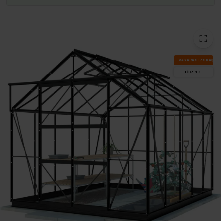
VA­SA­RAS IZ­SKA­ŅA
LĪDZ 9.8.