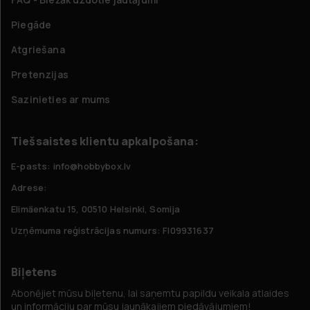
Piegāde
Atgriešana
Pretenzijas
Sazinieties ar mums
Tiešsaistes klientu apkalpošana:
E-pasts: info@hobbybox.lv
Adrese:
Elimäenkatu 15, 00510 Helsinki, Somija
Uzņēmuma reģistrācijas numurs: FI09931637
Biļetens
Abonējiet mūsu biļetenu, lai saņemtu papildu veikala atlaides
un informāciju par mūsu jaunākajiem piedāvājumiem!