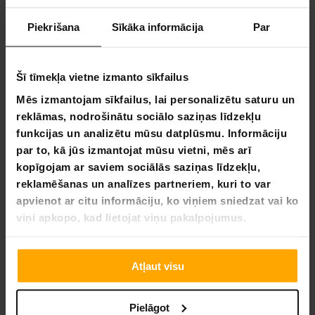
un jumtu paneļus elegantā un funkcionālā kopumā. PC, jeb
polikarbonāts, atbalsta siltumnīcas siltumizolācijas
Piekrišana
Sīkāka informācija
Par
īpašības, lai temperatūra, piemēram, pavasara salnā laikā,
naktī pēkšņi nenokristu. Turklāt siltumnīcai ir jumta logi, kas
ļauj viegli kontrolēt ventilāciju.
Šī tīmekļa vietne izmanto sīkfailus
Mēs piedāvājam 1 gada garantiju Lykke siltumnīcai. Lielākā
Mēs izmantojam sīkfailus, lai personalizētu saturu un
sniega daudzuma gadījumā tas jānotīra no jumta. Garantija
reklāmas, nodrošinātu sociālo saziņas līdzekļu
neattiecas uz jumta sabrukšanu smaguma dēļ uzkrājušos
funkcijas un analizētu mūsu datplūsmu. Informāciju
sniega dēļ.
par to, kā jūs izmantojat mūsu vietni, mēs arī
Piezīme! Attēli ir informatīvi: sienas un jumta materiāls ir
kopīgojam ar saviem sociālās saziņas līdzekļu,
matēts PC plastmasa, nevis caurspīdīgs stikls, kā attēlā.
reklamēšanas un analīzes partneriem, kuri to var
Produkta īpašības:
apvienot ar citu informāciju, ko viņiem sniedzat vai ko
viņi apkopo, kad lietojat viņu pakalpojumus.
Krāsa: melna
Materiāls: sienas un jumts ar UV aizsargātu PC
plastmasu
Atļaut visu
Ķermeņa materiāli: alumīnija un tērauda rāmis
Ventilācijas jumta logs
Slīdošas durvis ērtai piekļuvei
Pielāgot
Tiek komplektā ar pamatni