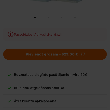
Pasteidzies! Atlikuši tikai daži!
Pievienot grozam
–
929,00 €
Bezmaksas piegāde
pasūtījumiem virs 50€
60 dienu atgriešanas politika
Ātra klientu apkalpošana