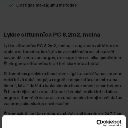
Elastīgas maksājumu metodes
Lykke siltumnīca PC 8,2m2, melna
Lykke siltumnīca PC 8,2m2, melna ir augstas kvalitātes un
stabila siltumnīca, kurā jūs bez problēmām varat audzēt
savus dārzeņus un augus, neraugoties uz laika apstākļiem.
Šī eleganta siltumnīca ir arī lieliska vieta atpūtai.
Siltumnīcas priekšrocības ietver ilgāku audzēšanas sezonu
nekā brīvā dabā, iespēju regulēt temperatūru un mitruma
līmeni, kā arī dažādu lauksaimniecības zemes izmantošanu.
Ērti audzējiet dārzeņu stādus brīvdabā, noliekiet istabas
augus siltumnīcā vasaras sezonai un pievienojiet vēl dažus
vasaras puķu skatus savām acīm!
Šī kompaktā, bet jau nedaudz plašāka siltumnīca ir 247.2 cm
augsta, 320.4 cm gara un 254.7 cm plata. Stabils alumīnija un
tērauda rāmis apvieno UV aizsargātas PC plastmasas sienas