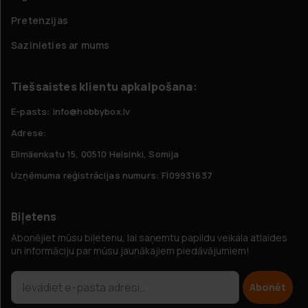
Pretenzijas
Sazinieties ar mums
Tiešsaistes klientu apkalpošana:
E-pasts: info@hobbybox.lv
Adrese:
Elimäenkatu 15, 00510 Helsinki, Somija
Uzņēmuma reģistrācijas numurs: FI09931637
Biļetens
Abonējiet mūsu biļetenu, lai saņemtu papildu veikala atlaides
un informāciju par mūsu jaunākajiem piedāvājumiem!
Abonēt