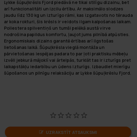
Lykke šūpuļkrēsls Fjord piedāvā ne tikai stilīgu dizainu, bet
arī funkcionalitāti un izcilu ērtību. Ar maksimālo slodzes
jaudu līdz 130 kg un izturīgo rāmi, kas izgatavots no tērauda
ar koka rokturi, šis krēsls ir veidots ilgam kalpošanas laikam.
Poliestera spilventiņš un tumši pelēkā austā virve
nodrošina papildus komfortu, ļaujot jums pilnībā atpūsties.
Ergonomiskais dizains garantē ērtības arī ilgstošas
lietošanas laikā. Šūpuļkrēsla vieglā montāža un
pārvietošanas iespējas padara to par ļoti praktisku mēbeļu
izvēli jebkurā mājoklī vai ārtelpās, turklāt tas ir izturīgs pret
laikapstākļu iedarbību un ūdens izturīgs. Izbaudiet mierīgu
šūpošanos un pilnīgu relaksāciju ar Lykke šūpuļkrēslu Fjord.
UZRAKSTĪT ATSAUKSMI