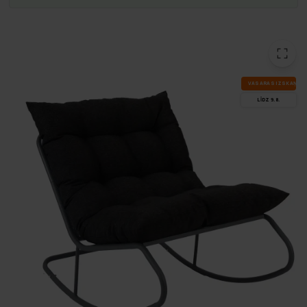
VA­SA­RAS IZ­SKA­ŅA
LĪDZ 9.8.