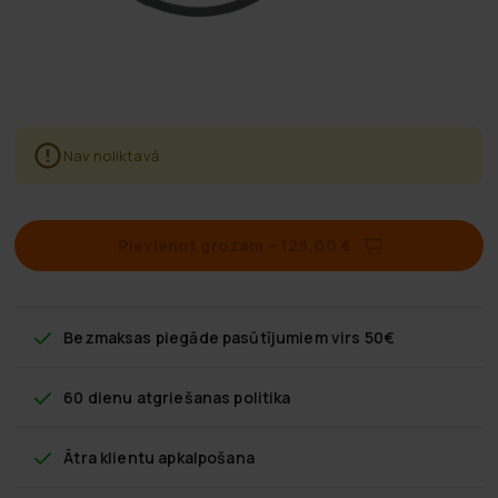
Nav noliktavā
Pievienot grozam
–
129,00 €
Bezmaksas piegāde
pasūtījumiem virs 50€
60 dienu atgriešanas politika
Ātra klientu apkalpošana