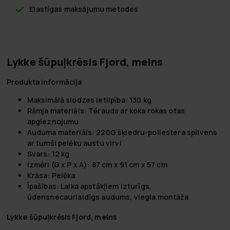
Elastīgas maksājumu metodes
Lykke šūpuļkrēsls Fjord, melns
Produkta informācija
Maksimālā slodzes ietilpība: 130 kg
Rāmja materiāls: Tērauds ar koka rokas otas
apgleznojumu
Auduma materiāls: 220G šķiedru-poliestera spilvens
ar tumši pelēku austu virvi
Svars: 12 kg
Izmēri (G x P x A): 87 cm x 91 cm x 57 cm
Krāsa: Pelēka
Īpašības: Laika apstākļiem izturīgs,
ūdensnecaurlaidīgs audums, viegla montāža
Lykke šūpuļkrēsls Fjord, melns