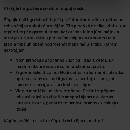
Atklājiet atpūtas mākslu ar šūpuļkrēslu
Šūpuļkrēsli ilgu laiku ir bijuši pazīstami ar savām atpūtas un
relaksācijas sniedzēja spējām. Tie piedāvā ne tikai vietu, kur
atpūsties pēc garas dienas, bet arī papildina jūsu mājokļa
interjeru. Šūpuļkrēslu pievilcība slēpjas to universālajā
pieejamībā un spējā nodrošināt maksimālu ērtību katram
lietotājam.
Nomierinoša šūpošanās kustība:
Ideāls veids, kā
mazināt ikdienas stresu un atslābināt prātu.
Ergonomisks dizains:
Nodrošina, ka ķermenis atrodas
optimālā stāvoklī pat ilgstoši izmantojot, tādējādi
samazinot muguras un locītavu sāpes.
Viegla montāža un pārvietošana:
Ērti integrējams
jebkurā telpā un viegli transportējams no vienas
vietas uz otru, padarot to par ļoti praktisku mēbeļu
izvēli.
Kāpēc izvēlēties Lykke šūpuļkrēslu Fjord, melns?