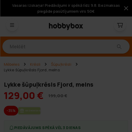
Vasaras izskaņa! Piedāvājumi ir spēkā līdz 9.8. Bezmaksas
piegāde pasūtījumiem virs 50€
Produkti
Mēbeles
Krēsli
Šūpuļkrēsli
Lykke šūpuļkrēsls Fjord, melns
Lykke šūpuļkrēsls Fjord, melns
129,00 €
199,00 €
-35%
BEZ­MAK­SAS PIE­GĀ­DE
PIEDĀVĀJUMS SPĒKĀ VĒL 3 DIENAS