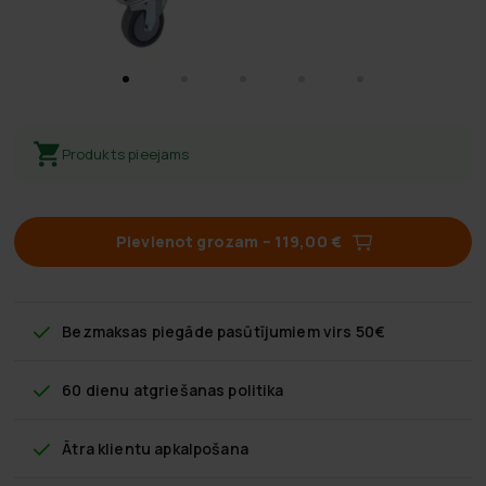
Produkts pieejams
Pievienot grozam
–
119,00 €
Bezmaksas piegāde
pasūtījumiem virs 50€
60 dienu atgriešanas politika
Ātra klientu apkalpošana