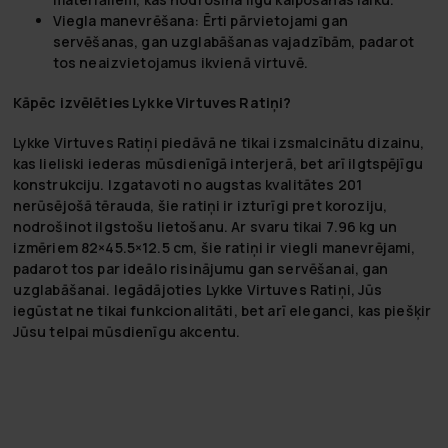
Viegla manevrēšana:
Ērti pārvietojami gan
servēšanas, gan uzglabāšanas vajadzībām, padarot
tos neaizvietojamus ikvienā virtuvē.
Kāpēc izvēlēties Lykke Virtuves Ratiņi?
Lykke Virtuves Ratiņi piedāvā ne tikai izsmalcinātu dizainu,
kas lieliski iederas mūsdienīgā interjerā, bet arī ilgtspējīgu
konstrukciju. Izgatavoti no augstas kvalitātes 201
nerūsējošā tērauda, šie ratiņi ir izturīgi pret koroziju,
nodrošinot ilgstošu lietošanu. Ar svaru tikai 7.96 kg un
izmēriem 82×45.5×12.5 cm, šie ratiņi ir viegli manevrējami,
padarot tos par ideālo risinājumu gan servēšanai, gan
uzglabāšanai. Iegādājoties Lykke Virtuves Ratiņi, Jūs
iegūstat ne tikai funkcionalitāti, bet arī eleganci, kas piešķir
Jūsu telpai mūsdienīgu akcentu.