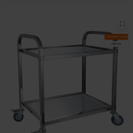
VA­SA­RAS IZ­SKA­ŅA
LĪDZ 9.8.