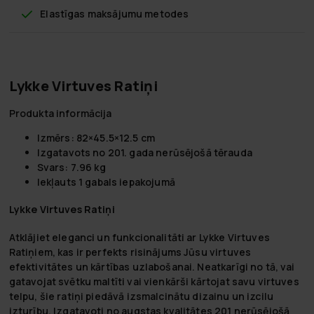
Elastīgas maksājumu metodes
Lykke Virtuves Ratiņi
Produkta informācija
Izmērs: 82×45.5×12.5 cm
Izgatavots no 201. gada nerūsējošā tērauda
Svars: 7.96 kg
Iekļauts 1 gabals iepakojumā
Lykke Virtuves Ratiņi
Atklājiet eleganci un funkcionalitāti ar Lykke Virtuves
Ratiņiem, kas ir perfekts risinājums Jūsu virtuves
efektivitātes un kārtības uzlabošanai. Neatkarīgi no tā, vai
gatavojat svētku maltīti vai vienkārši kārtojat savu virtuves
telpu, šie ratiņi piedāvā izsmalcinātu dizainu un izcilu
izturību. Izgatavoti no augstas kvalitātes 201 nerūsējošā