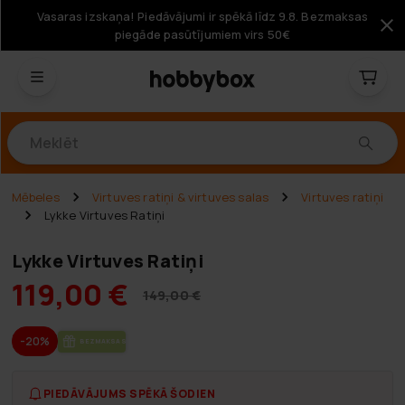
Vasaras izskaņa! Piedāvājumi ir spēkā līdz 9.8. Bezmaksas
piegāde pasūtījumiem virs 50€
Produkti
Mēbeles
Virtuves ratiņi & virtuves salas
Virtuves ratiņi
Lykke Virtuves Ratiņi
Lykke Virtuves Ratiņi
119,00 €
149,00 €
-20%
BEZ­MAK­SAS PIE­GĀ­DE
PIEDĀVĀJUMS SPĒKĀ ŠODIEN