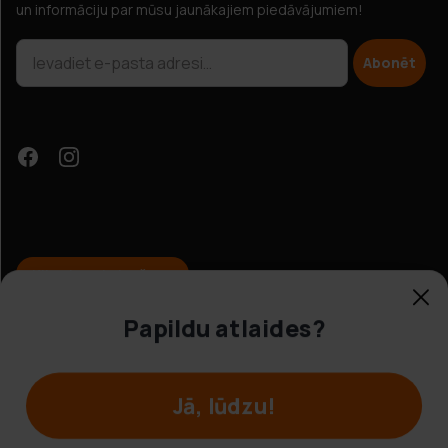
un informāciju par mūsu jaunākajiem piedāvājumiem!
Abonēt
Papildu atlaides?
Klientu apkalpošana
Jā, lūdzu!
© Hobbybox 2025
Noteikumi un nosacījumi
Privātuma politika
Nē, paldies.