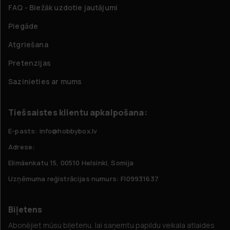
FAQ - Biežāk uzdotie jautājumi
Piegāde
Atgriešana
Pretenzijas
Sazinieties ar mums
Tiešsaistes klientu apkalpošana:
E-pasts: info@hobbybox.lv
Adrese:
Elimäenkatu 15, 00510 Helsinki, Somija
Uzņēmuma reģistrācijas numurs: FI09931637
Biļetens
Abonējiet mūsu biļetenu, lai saņemtu papildu veikala atlaides