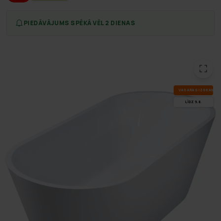
PIEDĀVĀJUMS SPĒKĀ VĒL 2 DIENAS
VA­SA­RAS IZ­SKA­ŅA
LĪDZ 9.8.