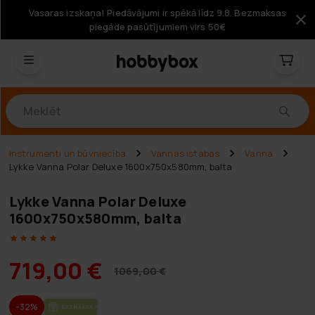
Vasaras izskaņa! Piedāvājumi ir spēkā līdz 9.8. Bezmaksas
piegāde pasūtījumiem virs 50€
Produkti
Instrumenti un būvniecība
Vannas istabas
Vanna
Lykke Vanna Polar Deluxe 1600x750x580mm, balta
Lykke Vanna Polar Deluxe
1600x750x580mm, balta
719,00 €
1069,00 €
-32%
BEZ­MAK­SAS PIE­GĀ­DE