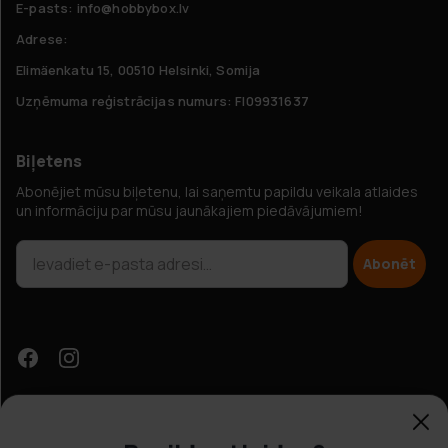
E-pasts: info@hobbybox.lv
Adrese:
Elimäenkatu 15, 00510 Helsinki, Somija
Uzņēmuma reģistrācijas numurs: FI09931637
Biļetens
Abonējiet mūsu biļetenu, lai saņemtu papildu veikala atlaides
un informāciju par mūsu jaunākajiem piedāvājumiem!
Abonēt
Papildu atlaides?