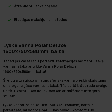
Ātra klientu apkalpošana
Elastīgas maksājumu metodes
Lykke Vanna Polar Deluxe
1600x750x580mm, balta
Tagad jūs varat radīt perfektu relaksācijas momentu savā
vannas istabā ar Lykke Vanna Polar Deluxe
1600x750x580mm, balta!
Šī elpu aizraujošā un atmosfēriskā vanna piešķir skaistumu
un eleganci jūsu vannas istabai. Tās baltā krāsa rada svaigu
un tīru izskatu, kas lieliski saskan ar dažādiem interjera
stiliem.
Lykke Vanna Polar Deluxe 1600x750x580mm, balta ir
paredzēta, lai nodrošinātu jums pilnīgu komfortu un