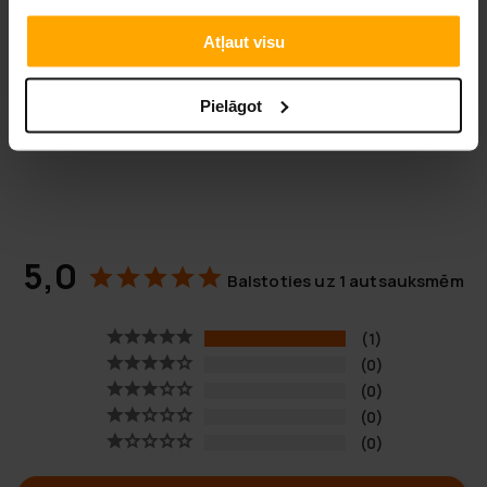
Iepakojuma izmēri:
Atļaut visu
Svars: 48 kg
Garums: 163 cm
Pielāgot
Augstums: 61 cm
Platums: 78 cm
5,0
Balstoties uz 1 autsauksmēm
1
0
0
0
0