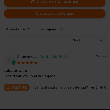
UZRAKSTĪT ATSAUKSMI
UZDOT JAUTĀJUMU
Atsauksme
Jautājums
08.21.2024
Anonymous
A
Laba un ātra
Labs produkts un ātra piegāde
Vai šī atsauksme bija noderīga?
0
0
DALĪTIES