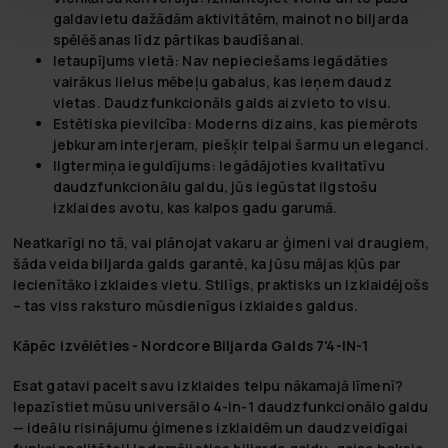
galdavietu dažādām aktivitātēm, mainot no biljarda
spēlēšanas līdz pārtikas baudīšanai.
Ietaupījums vietā:
Nav nepieciešams iegādāties
vairākus lielus mēbeļu gabalus, kas ieņem daudz
vietas. Daudzfunkcionāls galds aizvieto to visu.
Estētiska pievilcība:
Moderns dizains, kas piemērots
jebkuram interjeram, piešķir telpai šarmu un eleganci.
Ilgtermiņa ieguldījums:
Iegādājoties kvalitatīvu
daudzfunkcionālu galdu, jūs iegūstat ilgstošu
izklaides avotu, kas kalpos gadu garumā.
Neatkarīgi no tā, vai plānojat vakaru ar ģimeni vai draugiem,
šāda veida
biljarda galds
garantē, ka jūsu mājas kļūs par
iecienītāko izklaides vietu. Stilīgs, praktisks un izklaidējošs
– tas viss raksturo mūsdienīgus izklaides galdus.
Kāpēc izvēlēties - Nordcore Biljarda Galds 7'4-IN-1
Esat gatavi pacelt savu izklaides telpu nākamajā līmenī?
Iepazīstiet mūsu universālo 4-in-1 daudzfunkcionālo galdu
— ideālu risinājumu ģimenes izklaidēm un daudzveidīgai