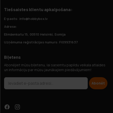
Tiešsaistes klientu apkalpošana:
E-pasts: info@hobbybox.lv
Adrese:
Elimäenkatu 15, 00510 Helsinki, Somija
Uzņēmuma reģistrācijas numurs: FI09931637
Biļetens
Abonējiet mūsu biļetenu, lai saņemtu papildu veikala atlaides
un informāciju par mūsu jaunākajiem piedāvājumiem!
Abonēt