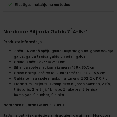
Elastīgas maksājumu metodes
Nordcore Biljarda Galds 7´4-IN-1
Produkta informācija
7 pēdu 4 vienā spēļu galds: biljarda galds, gaisa hokeja
galds, galda tenisa galds un ēdamgalds
Galda izmēri: 223*102*81 cm
Biljarda spēles laukuma izmērs: 178 x 86,5 cm
Gaisa hokeju spēles laukuma izmērs: 187 x 95,5 cm
Galda tenisa spēles laukuma izmērs: 202,2 x 110,7 cm
Piederumi iekļauti: 1 komplekts biljarda bumbas, 2 kīs, 1
trijstūris, 2 krītiņi, 1 birste, 2 raketes, 2 tenisa
bumbiņas, 2 pusher, 2 diska
Nordcore Biljarda Galds 7´4-IN-1
Ja Jums patīk izklaidēties ar draugiem un ģimeni, Nordcore