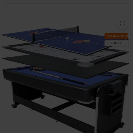
VA­SA­RAS IZ­SKA­ŅA
LĪDZ 9.8.