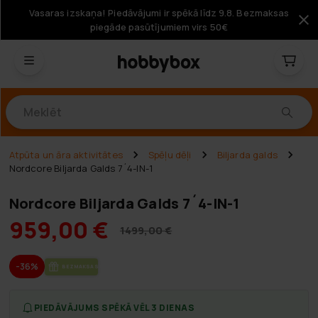
Vasaras izskaņa! Piedāvājumi ir spēkā līdz 9.8. Bezmaksas
piegāde pasūtījumiem virs 50€
Produkti
Atpūta un āra aktivitātes
Spēļu dēļi
Biljarda galds
Nordcore Biljarda Galds 7´4-IN-1
Nordcore Biljarda Galds 7´4-IN-1
959,00 €
1499,00 €
-36%
BEZ­MAK­SAS PIE­GĀ­DE
PIEDĀVĀJUMS SPĒKĀ VĒL 3 DIENAS