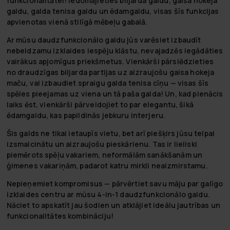
funkcionalitātei! Iedomājieties biljarda galdu, gaisa hokeja
galdu, galda tenisa galdu un ēdamgaldu, visas šīs funkcijas
apvienotas vienā stilīgā mēbeļu gabalā.
Ar mūsu daudzfunkcionālo galdu jūs varēsiet izbaudīt
nebeidzamu izklaides iespēju klāstu, nevajadzēs iegādāties
vairākus apjomīgus priekšmetus. Vienkārši pārslēdzieties
no draudzīgas biljarda partijas uz aizraujošu gaisa hokeja
maču, vai izbaudiet spraigu galda tenisa cīņu — visas šīs
spēles pieejamas uz viena un tā paša galda! Un, kad pienācis
laiks ēst, vienkārši pārveidojiet to par elegantu, šikā
ēdamgaldu, kas papildinās jebkuru interjeru.
Šis galds ne tikai ietaupīs vietu, bet arī piešķirs jūsu telpai
izsmalcinātu un aizraujošu pieskārienu. Tas ir lieliski
piemērots spēļu vakariem, neformālām sanākšanām un
ģimenes vakariņām, padarot katru mirkli neaizmirstamu.
Nepieņemiet kompromisus — pārvērtiet savu māju par galīgo
izklaides centru ar mūsu 4-in-1 daudzfunkcionālo galdu.
Nāciet to apskatīt jau šodien un atklājiet ideālu jautrības un
funkcionalitātes kombināciju!