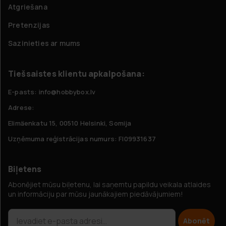
Atgriešana
Pretenzijas
Sazinieties ar mums
Tiešsaistes klientu apkalpošana:
E-pasts: info@hobbybox.lv
Adrese:
Elimäenkatu 15, 00510 Helsinki, Somija
Uzņēmuma reģistrācijas numurs: FI09931637
Biļetens
Abonējiet mūsu biļetenu, lai saņemtu papildu veikala atlaides
un informāciju par mūsu jaunākajiem piedāvājumiem!
Abonēt