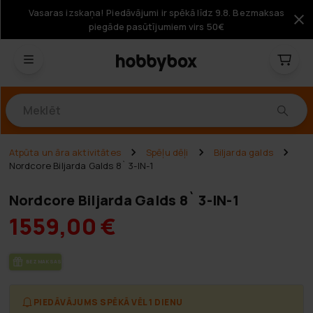
Vasaras izskaņa! Piedāvājumi ir spēkā līdz 9.8. Bezmaksas
piegāde pasūtījumiem virs 50€
Produkti
Atpūta un āra aktivitātes
Spēļu dēļi
Biljarda galds
Nordcore Biljarda Galds 8` 3-IN-1
Nordcore Biljarda Galds 8` 3-IN-1
1559,00 €
BEZ­MAK­SAS PIE­GĀ­DE
PIEDĀVĀJUMS SPĒKĀ VĒL 1 DIENU