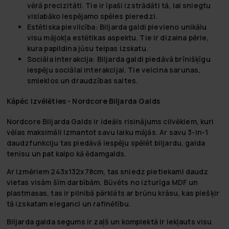
vērā precizitāti. Tie ir īpaši izstrādāti tā, lai sniegtu
vislabāko iespējamo spēles pieredzi.
Estētiska pievilcība:
Biljarda galdi pievieno unikālu
visu mājokļa estētikas aspektu. Tie ir dizaina pērle,
kura papildina jūsu telpas izskatu.
Sociāla interakcija:
Biljarda galdi piedāvā brīnišķīgu
iespēju sociālai interakcijai. Tie veicina sarunas,
smieklos un draudzības saites.
Kāpēc izvēlēties - Nordcore Biljarda Galds
Nordcore Biljarda Galds ir ideāls risinājums cilvēkiem, kuri
vēlas maksimāli izmantot savu laiku mājās. Ar savu 3-in-1
daudzfunkciju tas piedāvā iespēju spēlēt biljardu, galda
tenisu un pat kalpo kā ēdamgalds.
Ar izmēriem 243x132x78cm, tas sniedz pietiekami daudz
vietas visām šīm darbībām. Būvēts no izturīga MDF un
plastmasas, tas ir pilnībā pārklāts ar brūnu krāsu, kas piešķir
tā izskatam eleganci un rafinētību.
Biljarda galda segums ir zaļš un komplektā ir iekļauts visu