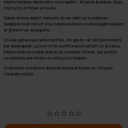
nepieciešamo aksesuāru sets spēlei - biljarda bumbas, kijas,
trijstūris, krītiņas un suka.
Galda tenisa daļā ir iekļauts divas rakši un bumbiņas,
tādējādi nodrošinot visu nepieciešamo neatlaidīgām spēlēm
ar ģimeni vai draugiem.
Un kad gatavojas laiks maltītei, šis galds var tikt pārveidots
par ēdamgaldi, uzsverot tā multifunkcionalitāti un dizainu.
Pateicoties brūnajai krāsai un izteiktai formai, tas piešķir
uzskatāmu pievilcību un stīlu jūsu telpām.
Izvēlieties Nordcore Biljarda Galds ērtībam un stilīgais
izklaidei mājās.