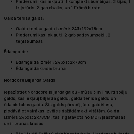
Piederumi, kas iekļauti: 1 komplekts bumbiņas, 2 kijas, 1
trijstūris, 2 gab chalks, un 1 tīrāmā birste
Galda tenisa galds:
Galda tenisa galda izmēri: 243x132x78cm
Piederumi kas iekļauti: 2 gab padevumsekli, 2
teņisbumbas
Ēdamgalds:
Ēdamgalda izmēri: 243x132x78cm
Ēdamgalda krāsa: brūna
Nordcore Biljarda Galds
Iepazīstiet Nordcore biljarda galdu - mūsu 3 in 1 multi spēļu
galds, kas iekļauj biljarda galdu, galda tenisa galdu un
ēdamistabas galdu. Šis galds pārspēj jūsu gaidīšanu,
piedāvājot vairākas izvēles dažādām aktivitātēm. Galda
izmērs 243x132x78CM, tas ir gatavots no MDF/plastmasas
un ir brūnas krāsas.
3 in 1 Multi Spēļu Galda Konstrukcija:
Nordcore biljarda