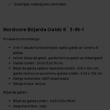
Elastīgas maksājumu metodes
Nordcore Biljarda Galds 8` 3-IN-1
Produkta informācija:
3-in-1 daudzfunkcionālais spēļu galds ar izmēru 8
pēdas
Ietver biljarda galdi, galda tenisa galdi un ēdamgaldi
Galda izmēri: 243x132x78 cm
Biljarda galda spēles laukuma izmēri: 216 x 104 cm,
galda tenisa un pusdienu galda izmēri: 243 x 132 cm
Rāmja materiāls: MDF/plastmasa
Rāmja krāsa: brūna
Biljarda galds:
Biljarda galda izmēri: 243x132x78cm
Seguma krāsa: zaļa