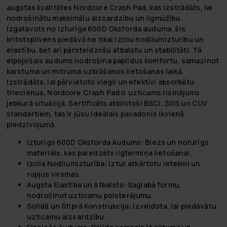
augstas kvalitātes Nordcore Crash Pad, kas izstrādāts, lai
nodrošinātu maksimālu aizsardzību un ilgmūžību.
Izgatavots no izturīga 600D Oksforda auduma, šis
krītotspilvens piedāvā ne tikai izcilu nodilumizturību un
elastību, bet arī pārsteidzošu atbalstu un stabilitāti. Tā
elpojošais audums nodrošina papildus komfortu, samazinot
karstuma un mitruma uzkrāšanos lietošanas laikā.
Izstrādāts, lai pārvietoto viegli un efektīvi absorbētu
triecienus, Nordcore Crash Pad ir uzticams risinājums
jebkurā situācijā. Sertificēts atbilstoši BSCI, SGS un CUV
standartiem, tas ir jūsu ideālais pavadonis ikvienā
piedzīvojumā.
Izturīgs 600D Oksforda Audums:
Biezs un noturīgs
materiāls, kas paredzēts ilgtermiņa lietošanai.
Izcila Nodilumizturība:
Iztur atkārtotu ietekmi un
rupjus virsmas.
Augsta Elastība un Atbalsts:
Saglabā formu,
nodrošinot uzticamu polsterējumu.
Solidā un Stiprā Konstrukcija:
Izveidota, lai piedāvātu
uzticamu aizsardzību.