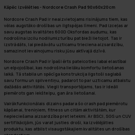
Kāpēc izvēlēties - Nordcore Crash Pad 90x60x20cm
Nordcore Crash Pad ir neaizvietojams risinājums tiem, kas
vēlas augstāko drošības un ilgtspējas līmeni. Pad izceļas ar
savu augstas kvalitātes 600D Oksfordas audumu, kas
nodrošina izcilu nodilumizturību pat bieži lietojot. Tas ir
izstrādāts, lai piedāvātu uzticamu trieciena aizsardzību,
samazinot ievainojumu risku jūsu aktīvajā dzīvē.
Nordcore Crash Pad ir īpaši ērts pateicoties labai elastībai
un elpojošībai, kas nodrošina lielāku komfortu lietošanas
laikā. Tā stabila un spēcīga konstrukcija ilgstoši saglabā
savu formu un spilventiņu, padarot to par uzticamu atbalstu
dažādās aktivitātēs. Viegli transportējams, tas ir ideāli
piemērots gan iekštelpu, gan āra lietošanai.
Vairākfunkcionālais dizains padara šo crash pad piemērotu
kāpšanai, treniņiem, fitness un citām aktivitātēm, kur
nepieciešama aizsardzība pret ietekmi. Ar BSCI, SGS un CUV
sertifikācijām, jūs varat justies droši, ka izvēlējāties
produktu, kas atbilst visaugstākajiem kvalitātes un drošības