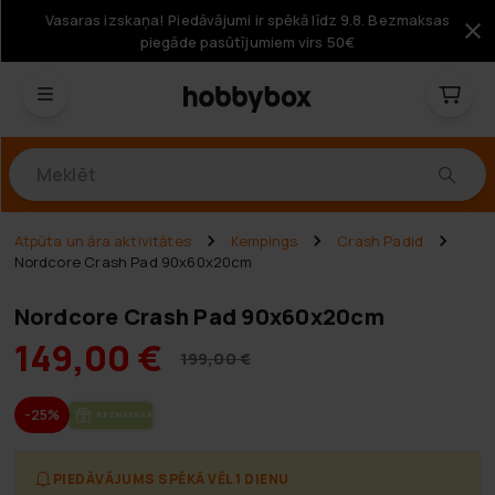
Vasaras izskaņa! Piedāvājumi ir spēkā līdz 9.8. Bezmaksas
piegāde pasūtījumiem virs 50€
Produkti
Atpūta un āra aktivitātes
Kempings
Crash Padid
Nordcore Crash Pad 90x60x20cm
Nordcore Crash Pad 90x60x20cm
149,00 €
199,00 €
-25%
BEZ­MAK­SAS PIE­GĀ­DE
PIEDĀVĀJUMS SPĒKĀ VĒL 1 DIENU