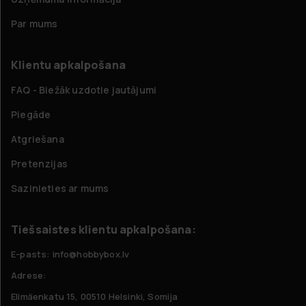
Par mums
Klientu apkalpošana
FAQ - Biežāk uzdotie jautājumi
Piegāde
Atgriešana
Pretenzijas
Sazinieties ar mums
Tiešsaistes klientu apkalpošana:
E-pasts: info@hobbybox.lv
Adrese:
Elimäenkatu 15, 00510 Helsinki, Somija