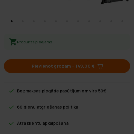
Produkts pieejams
Pievienot grozam
–
149,00 €
Bezmaksas piegāde
pasūtījumiem virs 50€
60 dienu atgriešanas politika
Ātra klientu apkalpošana