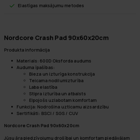
Elastīgas maksājumu metodes
Nordcore Crash Pad 90x60x20cm
Produkta informācija
Materials: 600D Oksforda audums
Auduma īpašības:
Bieza un izturīga konstrukcija
Teicama nodilumizturība
Laba elastība
Stipra izturība un atbalsts
Elpojošs uzlabotam komfortam
Funkcija: Nodrošina uzticamu aizsardzību
Sertifikāti: BSCI / SGS / CUV
Nordcore Crash Pad 90x60x20cm
Jūsu āra piedzīvojumu drošībai un komfortam piedāvājam