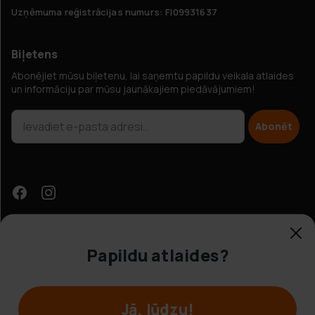
Uzņēmuma reģistrācijas numurs: FI09931637
Biļetens
Abonējiet mūsu biļetenu, lai saņemtu papildu veikala atlaides
un informāciju par mūsu jaunākajiem piedāvājumiem!
Abonēt
Papildu atlaides?
Klientu apkalpošana
Jā, lūdzu!