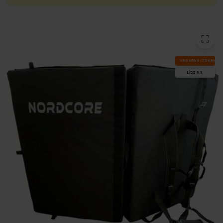
VA­SA­RAS IZ­SKA­ŅA
LĪDZ 9.8.