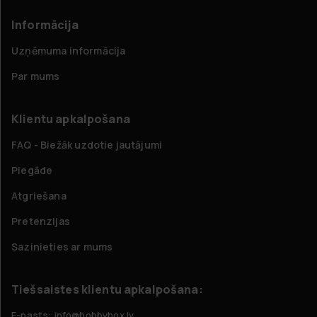
Informācija
Uzņēmuma informācija
Par mums
Klientu apkalpošana
FAQ - Biežāk uzdotie jautājumi
Piegāde
Atgriešana
Pretenzijas
Sazinieties ar mums
Tiešsaistes klientu apkalpošana:
E-pasts: info@hobbybox.lv