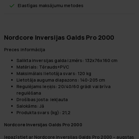
Elastīgas maksājumu metodes
Nordcore Inversijas Galds Pro 2000
Preces informācija
Salikta inversijas galda izmērs: 132x76x160 cm
Matērials: Tērauds+PVC
Maksimālais lietotāja svars: 120 kg
Lietotāja auguma diapazons: 140-205 cm
Regulējams leņķis: 20/40/60 grādi vai brīva
regulēšana
Drošības josta: iekļauta
Salokāms: Jā
Produkta svars (kg): 21,2
Nordcore Inversijas Galds Pro 2000
Iepazīstiet ar Nordcore Inversijas Galds Pro 2000 – augstas