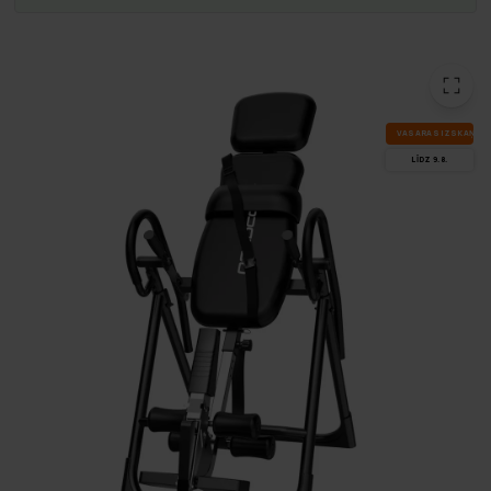
VA­SA­RAS IZ­SKA­ŅA
LĪDZ 9.8.