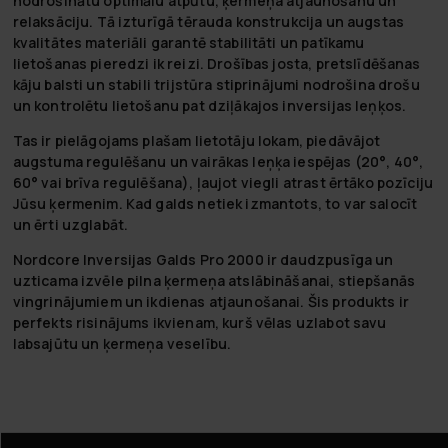
nodrošinātu optimālu atpūtu, ķermeņa atjaunošanu un
relaksāciju. Tā izturīgā tērauda konstrukcija un augstas
kvalitātes materiāli garantē stabilitāti un patīkamu
lietošanas pieredzi ik reizi. Drošības josta, pretslīdēšanas
kāju balsti un stabili trijstūra stiprinājumi nodrošina drošu
un kontrolētu lietošanu pat dziļākajos inversijas leņķos.
Tas ir pielāgojams plašam lietotāju lokam, piedāvājot
augstuma regulēšanu un vairākas leņķa iespējas (20°, 40°,
60° vai brīva regulēšana), ļaujot viegli atrast ērtāko pozīciju
Jūsu ķermenim. Kad galds netiek izmantots, to var salocīt
un ērti uzglabāt.
Nordcore Inversijas Galds Pro 2000 ir daudzpusīga un
uzticama izvēle pilna ķermeņa atslābināšanai, stiepšanās
vingrinājumiem un ikdienas atjaunošanai. Šis produkts ir
perfekts risinājums ikvienam, kurš vēlas uzlabot savu
labsajūtu un ķermeņa veselību.