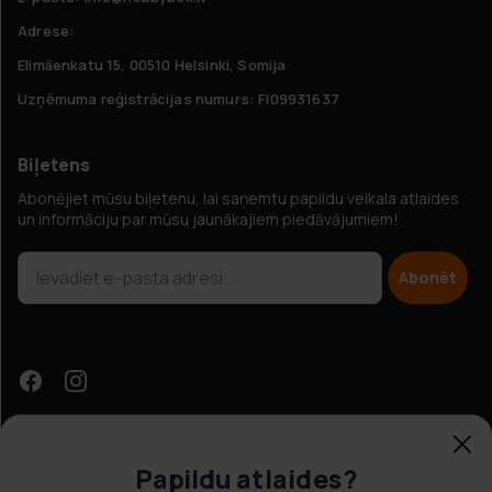
Adrese:
Elimäenkatu 15, 00510 Helsinki, Somija
Uzņēmuma reģistrācijas numurs: FI09931637
Biļetens
Abonējiet mūsu biļetenu, lai saņemtu papildu veikala atlaides
un informāciju par mūsu jaunākajiem piedāvājumiem!
Abonēt
Papildu atlaides?