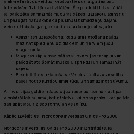
meklē efektīvus veidus, kā atpūsties un atgūties pēc
intensīvām fiziskām aktivitātēm. Šie produkti ir izstrādāti,
lai palīdzētu samazināt muguras sāpes, uzlabotu asinsriti
un paaugstinātu skābekļa plūsmu uz smadzeņu daļām,
veicinot labāku garīgo skaidrību un kopējo labsajūtu.
Asinsrites uzlabošana:
Regulara lietošana palīdz
mazināt spiedienu uz diskiem un nerviem jūsu
mugurkaulā.
Muguras sāpju mazināšana:
Inversijas terapija var
palīdzēt atslābināt muskuļu spriedzi un samazināt
sāpes.
Flexibilitātes uzlabošana:
Veicina locītavu veselību,
palielinot to kustību amplitūdu un samazinot stīvumu.
Ar inversijas galdiem Jūsu atjaunošanas režīms kļūst par
vienkārši iekļaujamu, bet efektīvu ikdienas praksi, kas palīdz
saglabāt labu fizisko formu un veselību.
Kāpēc izvēlēties - Nordcore Inversijas Galds Pro 2000
Nordcore Inversijas Galds Pro 2000 ir izstrādāts, lai