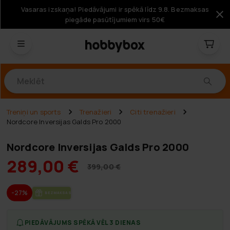
Vasaras izskaņa! Piedāvājumi ir spēkā līdz 9.8. Bezmaksas
piegāde pasūtījumiem virs 50€
Produkti
Treniņi un sports
Trenažieri
Citi trenažieri
Nordcore Inversijas Galds Pro 2000
Nordcore Inversijas Galds Pro 2000
289,00 €
399,00 €
-27%
BEZ­MAK­SAS PIE­GĀ­DE
PIEDĀVĀJUMS SPĒKĀ VĒL 3 DIENAS