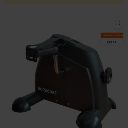
VA­SA­RAS IZ­SKA­ŅA
LĪDZ 9.8.