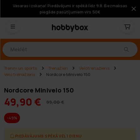
Vasaras izskaņa! Piedāvājumi ir spēkā līdz 9.8. Bezmaksas
piegāde pasūtījumiem virs 50€
Produkti
Treniņi un sports
Trenažieri
Velotrenažieris
Velo trenažieris
Nordcore Minivelo 150
Nordcore Minivelo 150
49,90 €
99,00 €
-49%
PIEDĀVĀJUMS SPĒKĀ VĒL 1 DIENU