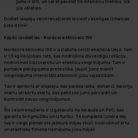
jums ir ērti, un varat paveikt tik intensīvu treniņu, cik
jūs vēlaties.
Dodiet iespēju velotrenažierim ieviest veselīgas izmaiņas
jūsu dzīvē!
Kāpēc izvēlēties - Nordcore Minivelo 150
Nordcore Minivelo 150 ir uzlabota velotrenažiera izeja. Tam
ir 1,5 kg lidojošais rats, kas nodrošina divveidīgu rotāciju,
nodrošinot līdzsvarotu un efektīvu vingrinājumu. Tam ir
portable pielāgojama pretestība, ļaujot jums mainīt
vingrinājuma intensitāti atbilstoši jūsu vajadzībām.
Tas ir aprīkots ar displeju, kas parāda laiku, distanci, kaloriju
skaitu un kārtu skaitu, kas palīdzēs jums pārvaldīt un
kontrolēt savus vingrinājumus.
Šis velotrenažieris ir izgatavots no tērauda un PVC, kas
garanto tā ilgmūžību un izturību. Tā kompaktā izmēra dēļ,
tas ir viegli piemērots jebkurā mājas stūrī, nodrošinot ērtu
un praktisku fitnesa risinājumu jūsu mājās.