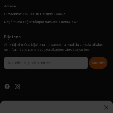
Adrese:
Elimäenkatu 15, 00510 Helsinki, Somija
Uzņēmuma reģistrācijas numurs: FI09931637
Biļetens
Abonējiet mūsu biļetenu, lai saņemtu papildu veikala atlaides
un informāciju par mūsu jaunākajiem piedāvājumiem!
Abonēt
Papildu atlaides?