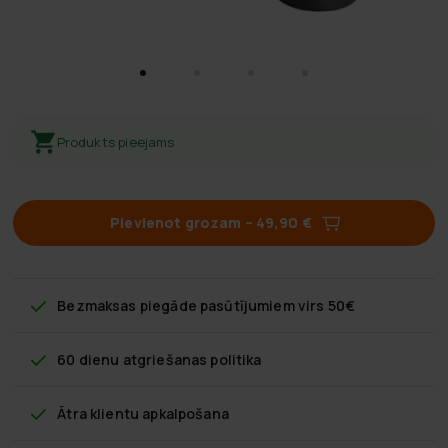
Produkts pieejams
Pievienot grozam
–
49,90 €
Bezmaksas piegāde
pasūtījumiem virs 50€
60 dienu atgriešanas politika
Ātra klientu apkalpošana