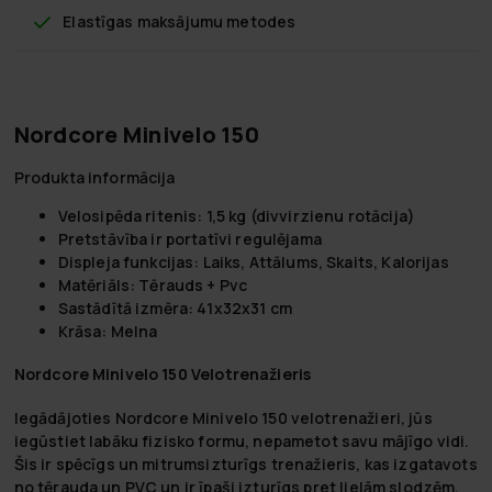
Elastīgas maksājumu metodes
Nordcore Minivelo 150
Produkta informācija
Velosipēda ritenis: 1,5 kg (divvirzienu rotācija)
Pretstāvība ir portatīvi regulējama
Displeja funkcijas: Laiks, Attālums, Skaits, Kalorijas
Matēriāls: Tērauds + Pvc
Sastādītā izmēra: 41x32x31 cm
Krāsa: Melna
Nordcore Minivelo 150 Velotrenažieris
Iegādājoties Nordcore Minivelo 150 velotrenažieri, jūs
iegūstiet labāku fizisko formu, nepametot savu mājīgo vidi.
Šis ir spēcīgs un mitrumsizturīgs trenažieris, kas izgatavots
no tērauda un PVC un ir īpaši izturīgs pret lielām slodzēm.