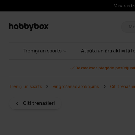
Vasaras iz
Pr
Treniņi un sports
Atpūta un āra aktivitāt
Bezmaksas piegāde pasūtījumi
Treniņi un sports
Vingrošanas aprīkojums
Citi trenažier
Citi trenažieri