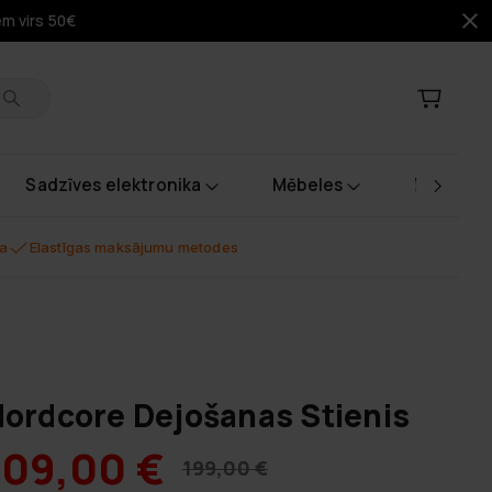
em virs 50€
Sadzīves elektronika
Mēbeles
Instrume
na
Elastīgas maksājumu metodes
ordcore Dejošanas Stienis
109,00 €
199,00 €