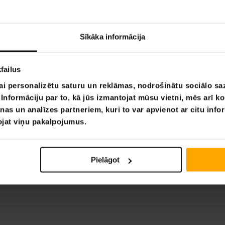
Sīkāka informācija
failus
ai personalizētu saturu un reklāmas, nodrošinātu sociālo saz
nformāciju par to, kā jūs izmantojat mūsu vietni, mēs arī k
nas un analīzes partneriem, kuri to var apvienot ar citu info
tojat viņu pakalpojumus.
Pielāgot