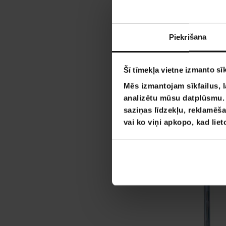
Piekrišana
Šī tīmekļa vietne izmanto sīk
Mēs izmantojam sīkfailus, l
analizētu mūsu datplūsmu. I
saziņas līdzekļu, reklamēša
vai ko viņi apkopo, kad lie