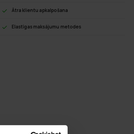
Ātra klientu apkalpošana
Elastīgas maksājumu metodes