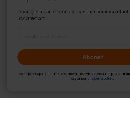
Abonējiet mūsu biļetenu, lai saņemtu
papildu atlaid
sortimentam!
Abonēt
Abonējot, es apstiprinu, ka vēlos saņemt Hobbybox biļetenu un piekrītu ma
saskaņā ar
privātuma politiku
.
Nordcore Dejoša