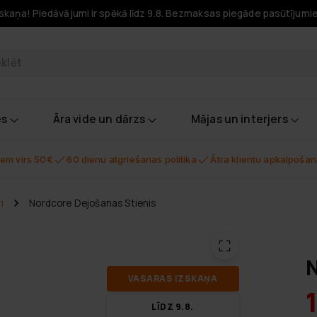
skaņa! Piedāvājumi ir spēkā līdz 9.8. Bezmaksas piegāde pasūtījumi
odukti
es
Āra vide un dārzs
Mājas un interjers
em virs 50€
60 dienu atgriešanas politika
Ātra klientu apkalpoša
i
Nordcore Dejošanas Stienis
N
VA­SA­RAS IZ­SKA­ŅA
LĪDZ 9.8.