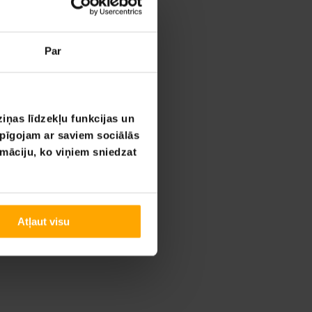
Par
iņas līdzekļu funkcijas un
opīgojam ar saviem sociālās
rmāciju, ko viņiem sniedzat
Atļaut visu