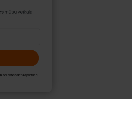
es
mūsu veikala
nu personas datu apstrādei
nas Stienis