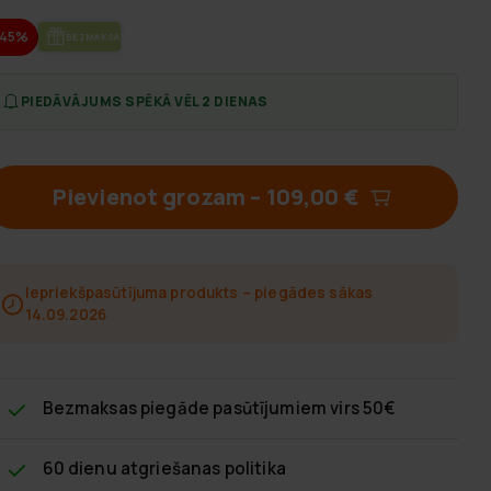
-45%
BEZ­MAK­SAS PIE­GĀ­DE
PIEDĀVĀJUMS SPĒKĀ VĒL 2 DIENAS
Pievienot grozam
–
109,00 €
Iepriekšpasūtījuma produkts – piegādes sākas
14.09.2026
Bezmaksas piegāde
pasūtījumiem virs 50€
60 dienu atgriešanas politika