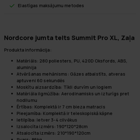
Elastīgas maksājumu metodes
Nordcore jumta telts Summit Pro XL, Zaļa
Produkta informācija:
Matēriāls:
280 poliesters, PU, 420D Oksfords, ABS,
aluminija
Atvēršanas mehānisms:
Gāzes atbalstīts, atveras
aptuveni 60 sekundēs
Moskītu aizsardzība:
Tīkli durvīm un logiem
Matēriāla ilgmūžība:
Aerodinamisks un izturīgs pret
nodilumu
Ērtības:
Komplektā ir 7 cm bieza matracis
Pieejamība:
Komplektā ir teleskopiskā kāpne
Ietilpība:
Ietver 3-4 cilvēkus
Izsalocīta izmērs:
190*120*28cm
Atsalocīta izmērs:
210*190*120cm
Svars:
86kg