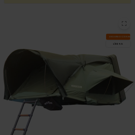
VA­SA­RAS IZ­SKA­ŅA
LĪDZ 9.8.