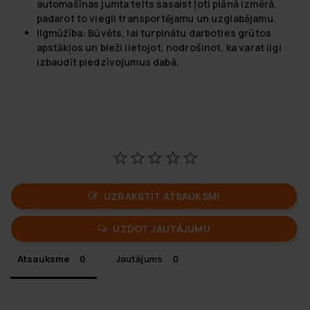
automašīnas jumta telts sasalst ļoti plānā izmērā,
padarot to viegli transportējamu un uzglabājamu.
Ilgmūžība:
Būvēts, lai turpinātu darboties grūtos
apstākļos un bieži lietojot, nodrošinot, ka varat ilgi
izbaudīt piedzīvojumus dabā.
UZRAKSTĪT ATSAUKSMI
UZDOT JAUTĀJUMU
Atsauksme
Jautājums