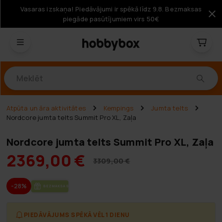
Vasaras izskaņa! Piedāvājumi ir spēkā līdz 9.8. Bezmaksas
piegāde pasūtījumiem virs 50€
Produkti
Atpūta un āra aktivitātes
Kempings
Jumta telts
Nordcore jumta telts Summit Pro XL, Zaļa
Nordcore jumta telts Summit Pro XL, Zaļa
2369,00 €
3309,00 €
-28%
BEZ­MAK­SAS PIE­GĀ­DE
PIEDĀVĀJUMS SPĒKĀ VĒL 1 DIENU