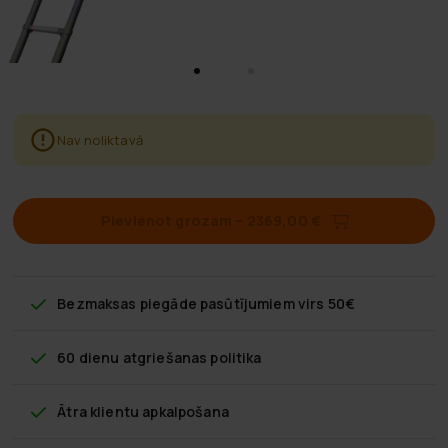
Nav noliktavā
Pievienot grozam
–
2369,00 €
Bezmaksas piegāde
pasūtījumiem virs 50€
60 dienu atgriešanas politika
Ātra klientu apkalpošana