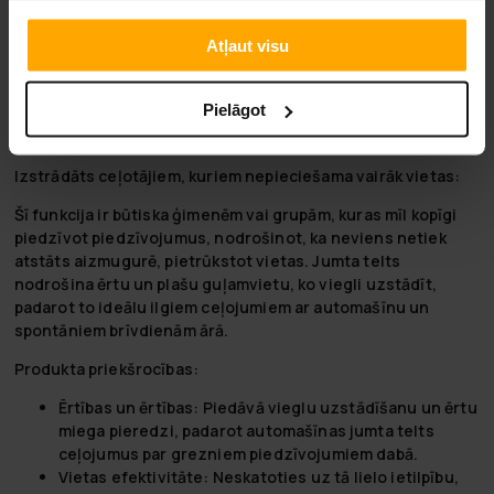
risinājumu radīšanā, apvienojot izturību ar modernām
tehnoloģijām.
Atļaut visu
Saspringts teikums par jumta telti:
Pielāgot
Izpētiet jaunus augstumus ar Nordcore jumta teltīm! Kur
ērtības sastopas ar ērtībām brīvā dabā.
Izstrādāts ceļotājiem, kuriem nepieciešama vairāk vietas:
Šī funkcija ir būtiska ģimenēm vai grupām, kuras mīl kopīgi
piedzīvot piedzīvojumus, nodrošinot, ka neviens netiek
atstāts aizmugurē, pietrūkstot vietas. Jumta telts
nodrošina ērtu un plašu guļamvietu, ko viegli uzstādīt,
padarot to ideālu ilgiem ceļojumiem ar automašīnu un
spontāniem brīvdienām ārā.
Produkta priekšrocības:
Ērtības un ērtības:
Piedāvā vieglu uzstādīšanu un ērtu
miega pieredzi, padarot automašīnas jumta telts
ceļojumus par grezniem piedzīvojumiem dabā.
Vietas efektivitāte:
Neskatoties uz tā lielo ietilpību,