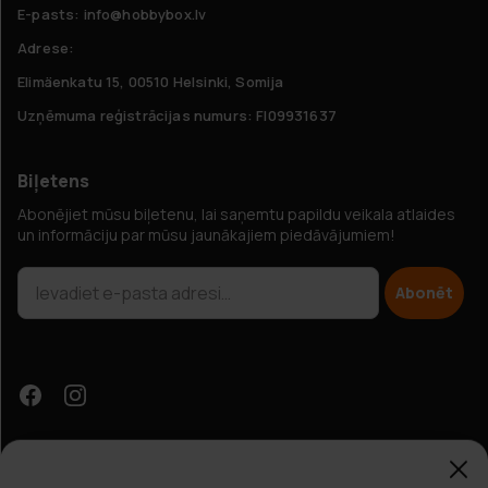
E-pasts: info@hobbybox.lv
Adrese:
Elimäenkatu 15, 00510 Helsinki, Somija
Uzņēmuma reģistrācijas numurs: FI09931637
Biļetens
Abonējiet mūsu biļetenu, lai saņemtu papildu veikala atlaides
un informāciju par mūsu jaunākajiem piedāvājumiem!
Abonēt