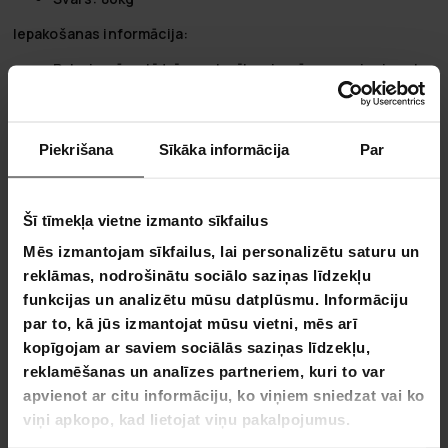
Iepakošanas informācija:
Paku izmērs:
Līdzīgs salocītam izmēram ar pievienotu
iepakojuma materiālu
Kopējais pakas svars:
Ietver auto jumta telts svaru un
papildu iepakošanas materiālus
Piekrišana
Sīkāka informācija
Par
Nordcore jumta telts Summit Pro XL:
Plašs:
Izstrādāts ceļotājiem, kuriem nepieciešama
Šī tīmekļa vietne izmanto sīkfailus
vairāk vietas, ērti ietilpst visa ģimene.
Ērtības:
Uzlabotas, pateicoties biezam matracim un
Mēs izmantojam sīkfailus, lai personalizētu saturu un
aizsargtīkliem pret moskītiem, nodrošinot mierīgu
reklāmas, nodrošinātu sociālo saziņas līdzekļu
miegu.
funkcijas un analizētu mūsu datplūsmu. Informāciju
Ilgmūžība:
Izstrādāts ar izturīgiem materiāliem, kas ir
par to, kā jūs izmantojat mūsu vietni, mēs arī
izturīgi pret plīsumiem dažādos apstākļos.
kopīgojam ar saviem sociālās saziņas līdzekļu,
Montāžas ērtums:
Piedāvā ļoti vieglu montāžu ar
gāzes atbalstītu atvēršanu.
reklamēšanas un analīzes partneriem, kuri to var
apvienot ar citu informāciju, ko viņiem sniedzat vai ko
Nordcore - par zīmolu:
viņi apkopo, kad lietojat viņu pakalpojumus.
Nozares līderis:
Nordcore ir atzīts inovatīvu āra