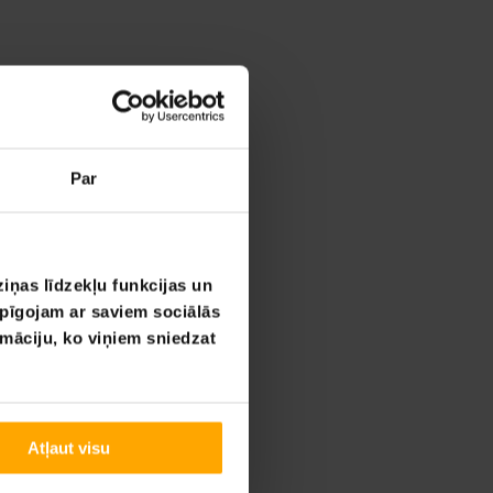
Par
iņas līdzekļu funkcijas un
opīgojam ar saviem sociālās
rmāciju, ko viņiem sniedzat
Atļaut visu