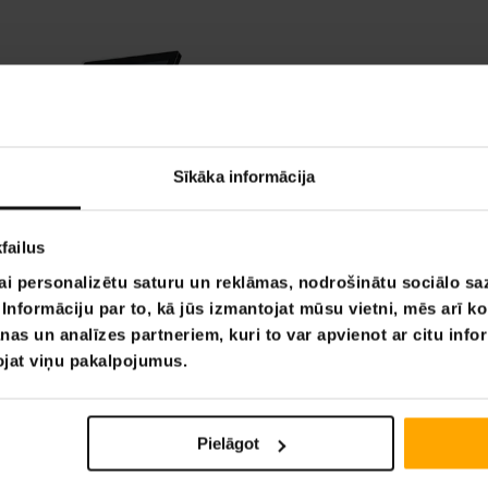
Sīkāka informācija
failus
ai personalizētu saturu un reklāmas, nodrošinātu sociālo saz
nformāciju par to, kā jūs izmantojat mūsu vietni, mēs arī k
nas un analīzes partneriem, kuri to var apvienot ar citu info
tojat viņu pakalpojumus.
Pielāgot