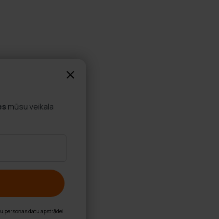
es
mūsu veikala
nu personas datu apstrādei