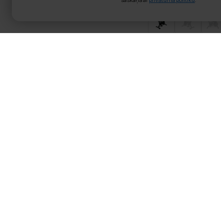
Nordcore Spinin
Produkta informācija:
Ekrāns: laiks, attālums,
Ekrāns: 10.1" HD pieskar
Ekrāna leņķis: regulējam
13kg pretestības ritenis
Solīšana pretestības re
Bremze
Regulējams sēdeklis un 
Svara ierobežojums: 120
Augstuma rekomendācij
Iekļauts ūdens pudeles 