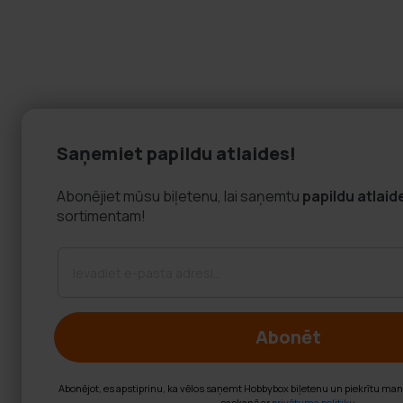
Saņemiet papildu atlaides!
Abonējiet mūsu biļetenu, lai saņemtu
papildu atlaid
sortimentam!
Abonēt
Abonējot, es apstiprinu, ka vēlos saņemt Hobbybox biļetenu un piekrītu ma
saskaņā ar
privātuma politiku
.