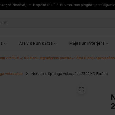
skaņa! Piedāvājumi ir spēkā līdz 9.8. Bezmaksas piegāde pasūtījumi
odukti
es
Āra vide un dārzs
Mājas un interjers
em virs 50€
60 dienu atgriešanas politika
Ātra klientu apkalpoša
nga velosipēds
Nordcore Spininga Velosipēds 2300 HD Ekrāns
N
2