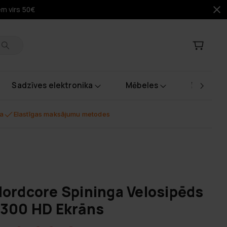
em virs 50€
Sadzīves elektronika
Mēbeles
Instrume
na
Elastīgas maksājumu metodes
ordcore Spininga Velosipēds
300 HD Ekrāns