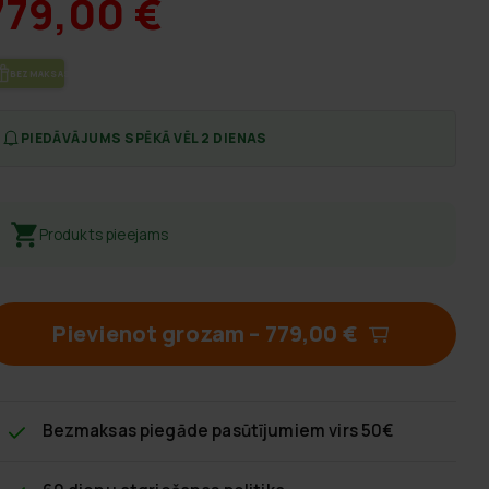
779,00 €
BEZ­MAK­SAS PIE­GĀ­DE
PIEDĀVĀJUMS SPĒKĀ VĒL 2 DIENAS
Produkts pieejams
Pievienot grozam
–
779,00 €
Bezmaksas piegāde
pasūtījumiem virs 50€