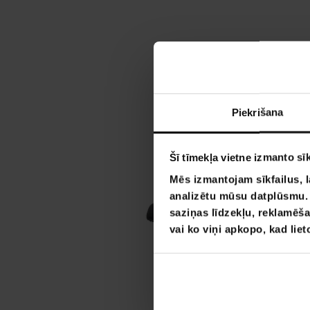
Piekrišana
Šī tīmekļa vietne izmanto sīk
Mēs izmantojam sīkfailus, l
analizētu mūsu datplūsmu. I
saziņas līdzekļu, reklamēša
vai ko viņi apkopo, kad lie