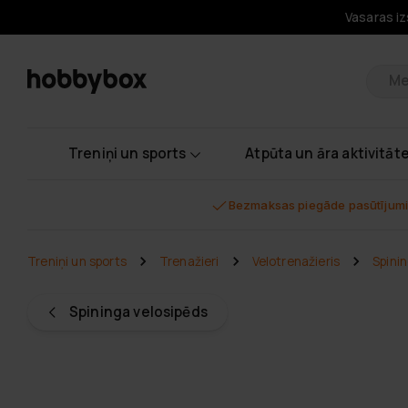
Vasaras iz
Pr
Treniņi un sports
Atpūta un āra aktivitāt
Bezmaksas piegāde pasūtījumi
Treniņi un sports
Trenažieri
Velotrenažieris
Spini
Spininga velosipēds