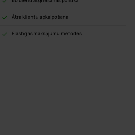
60 dienu atgriešanas politika
Ātra klientu apkalpošana
Elastīgas maksājumu metodes