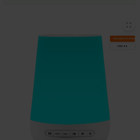
VA­SA­RAS IZ­SKA­ŅA
LĪDZ 9.8.