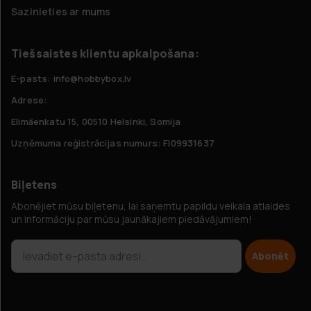
Sazinieties ar mums
Tiešsaistes klientu apkalpošana:
E-pasts: info@hobbybox.lv
Adrese:
Elimäenkatu 15, 00510 Helsinki, Somija
Uzņēmuma reģistrācijas numurs: FI09931637
Biļetens
Abonējiet mūsu biļetenu, lai saņemtu papildu veikala atlaides
un informāciju par mūsu jaunākajiem piedāvājumiem!
Abonēt