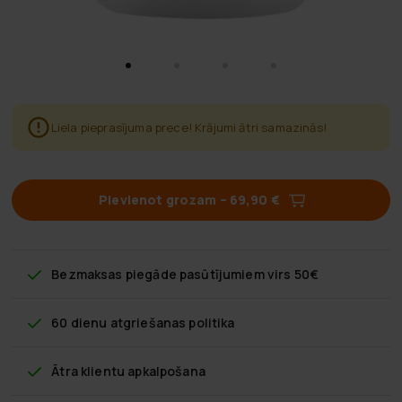
Liela pieprasījuma prece! Krājumi ātri samazinās!
Pievienot grozam
–
69,90 €
Bezmaksas piegāde
pasūtījumiem virs 50€
60 dienu atgriešanas politika
Ātra klientu apkalpošana