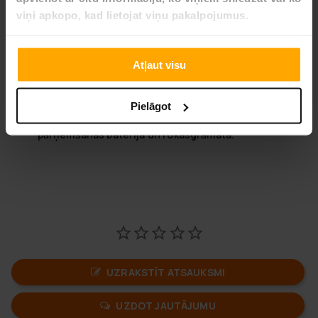
Darba spriegums: 3.7V
Svars: 412g
viņi apkopo, kad lietojat viņu pakalpojumus.
Garums: 110mm
Augstums: 110mm
Platums: 148mm
Atļaut visu
Atpakaļgaita: 30, 60 vai 90 min
CE marķējums
Matēriāls: ABS čaulas materiāls
Pielāgot
Komplektā ietilpst: ierīce, USB C lādēšanas kabelis,
pārņemšanas baterija un rokasgrāmata.
UZRAKSTĪT ATSAUKSMI
UZDOT JAUTĀJUMU