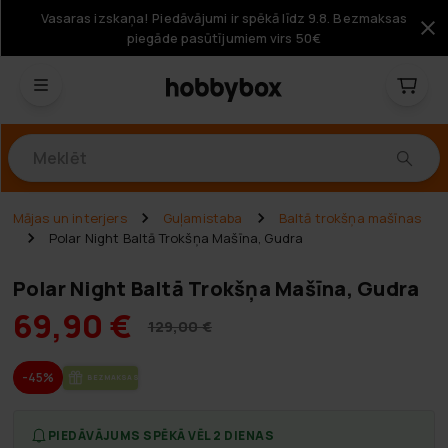
Vasaras izskaņa! Piedāvājumi ir spēkā līdz 9.8. Bezmaksas
piegāde pasūtījumiem virs 50€
Produkti
Mājas un interjers
Guļamistaba
Baltā trokšņa mašīnas
Polar Night Baltā Trokšņa Mašīna, Gudra
Polar Night Baltā Trokšņa Mašīna, Gudra
69,90 €
129,00 €
-45%
BEZ­MAK­SAS PIE­GĀ­DE
PIEDĀVĀJUMS SPĒKĀ VĒL 2 DIENAS