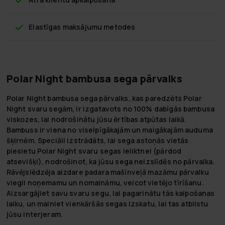
Elastīgas maksājumu metodes
Polar Night bambusa sega pārvalks
Polar Night bambusa sega pārvalks, kas paredzēts Polar
Night svaru segām, ir izgatavots no 100% dabīgās bambusa
viskozes, lai nodrošinātu jūsu ērtības atpūtas laikā.
Bambuss ir viena no viselpīgākajām un maigākajām auduma
šķirnēm. Speciāli izstrādāts, lai sega astoņās vietās
piesietu Polar Night svaru segas ieliktnei (pārdod
atsevišķi), nodrošinot, ka jūsu sega neizslīdēs no pārvalka.
Rāvējslēdzēja aizdare padara mašīnveļā mazāmu pārvalku
viegli noņemamu un nomaināmu, veicot vietējo tīrīšanu.
Aizsargājiet savu svaru segu, lai pagarinātu tās kalpošanas
laiku, un mainiet vienkāršās segas izskatu, lai tas atbilstu
jūsu interjeram.