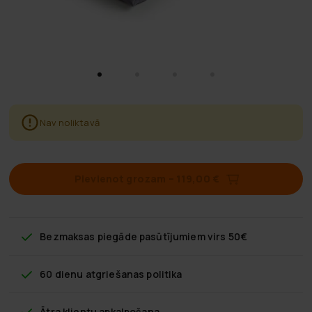
Nav noliktavā
Pievienot grozam
–
119,00 €
Bezmaksas piegāde
pasūtījumiem virs 50€
60 dienu atgriešanas politika
Ātra klientu apkalpošana