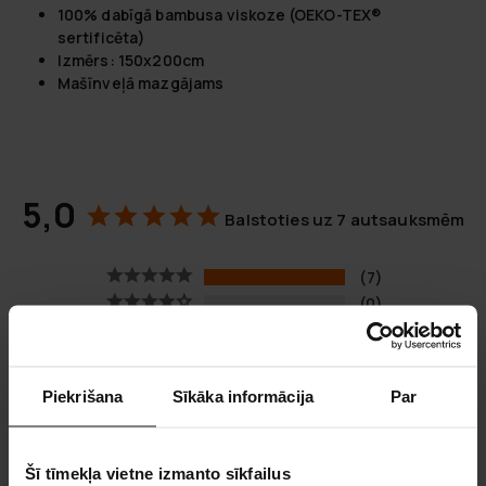
100% dabīgā bambusa viskoze (OEKO-TEX®
sertificēta)
Izmērs: 150x200cm
Mašīnveļā mazgājams
5,0
Balstoties uz 7 autsauksmēm
7
0
0
0
0
Piekrišana
Sīkāka informācija
Par
UZRAKSTĪT ATSAUKSMI
Šī tīmekļa vietne izmanto sīkfailus
UZDOT JAUTĀJUMU