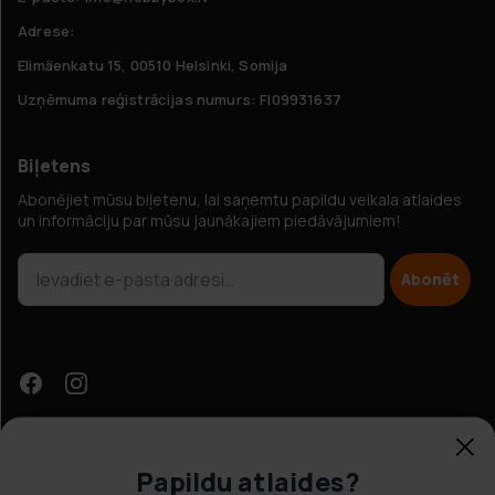
Adrese:
Elimäenkatu 15, 00510 Helsinki, Somija
Uzņēmuma reģistrācijas numurs: FI09931637
Biļetens
Abonējiet mūsu biļetenu, lai saņemtu papildu veikala atlaides
un informāciju par mūsu jaunākajiem piedāvājumiem!
Abonēt
Papildu atlaides?