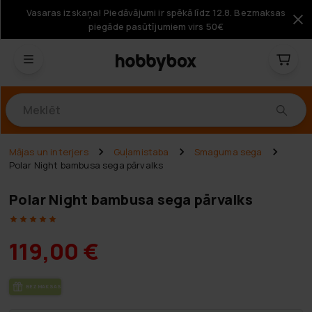
Vasaras izskaņa! Piedāvājumi ir spēkā līdz 12.8. Bezmaksas
piegāde pasūtījumiem virs 50€
Produkti
Mājas un interjers
Guļamistaba
Smaguma sega
Polar Night bambusa sega pārvalks
Polar Night bambusa sega pārvalks
119,00 €
BEZ­MAK­SAS PIE­GĀ­DE