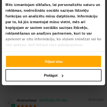
Mēs izmantojam sīkfailus, lai personalizētu saturu un
reklāmas, nodrošinātu sociālo saziņas līdzekļu
Atsauksme
Jautājums
funkcijas un analizētu mūsu datplūsmu. Informāciju
par to, kā jūs izmantojat mūsu vietni, mēs arī
kopīgojam ar saviem sociālās saziņas līdzekļu,
reklamēšanas un analīzes partneriem, kuri to var
apvienot ar citu informāciju, ko viņiem sniedzat vai ko
07.13.2023
Solvejg J.
SJ
viņi apkopo, kad lietojat viņu pakalpojumus.
Bambusa pārvalks
Ātra piegāde👍

Atļaut visu
Pārvalks ir vēss un patīkams

Ļoti apmierināts 👌
Pielāgot
Vai šī atsauksme bija noderīga?
0
0
DALĪTIES
03.23.2023
Anonymous
A