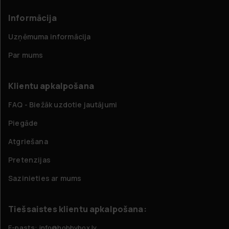
Informācija
Uzņēmuma informācija
Par mums
Klientu apkalpošana
FAQ - Biežāk uzdotie jautājumi
Piegāde
Atgriešana
Pretenzijas
Sazinieties ar mums
Tiešsaistes klientu apkalpošana:
E-pasts: info@hobbybox.lv