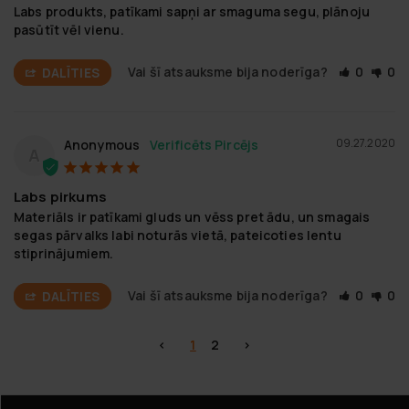
Labs produkts, patīkami sapņi ar smaguma segu, plānoju 
pasūtīt vēl vienu.
Vai šī atsauksme bija noderīga?
0
0
DALĪTIES
09.27.2020
Anonymous
A
Labs pirkums
Materiāls ir patīkami gluds un vēss pret ādu, un smagais 
segas pārvalks labi noturās vietā, pateicoties lentu 
stiprinājumiem.
Vai šī atsauksme bija noderīga?
0
0
DALĪTIES
<
1
2
>