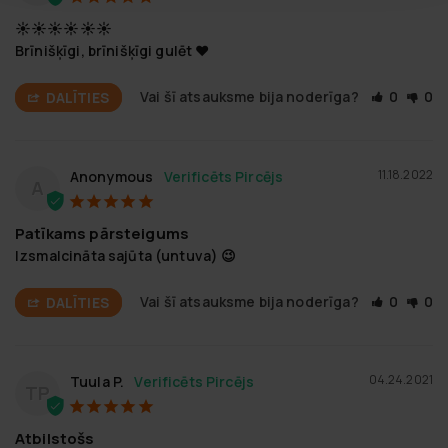
☀️☀️☀️☀️☀️☀️
Brīnišķīgi, brīnišķīgi gulēt ♥️
Vai šī atsauksme bija noderīga?
0
0
DALĪTIES
11.18.2022
Anonymous
A
Patīkams pārsteigums
Izsmalcināta sajūta (untuva) 😉
Vai šī atsauksme bija noderīga?
0
0
DALĪTIES
04.24.2021
Tuula P.
TP
Atbilstošs