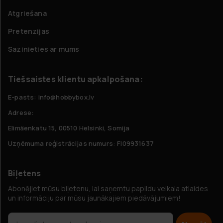
Atgriešana
Pretenzijas
Sazinieties ar mums
Tiešsaistes klientu apkalpošana:
E-pasts: info@hobbybox.lv
Adrese:
Elimäenkatu 15, 00510 Helsinki, Somija
Uzņēmuma reģistrācijas numurs: FI09931637
Biļetens
Abonējiet mūsu biļetenu, lai saņemtu papildu veikala atlaides
un informāciju par mūsu jaunākajiem piedāvājumiem!