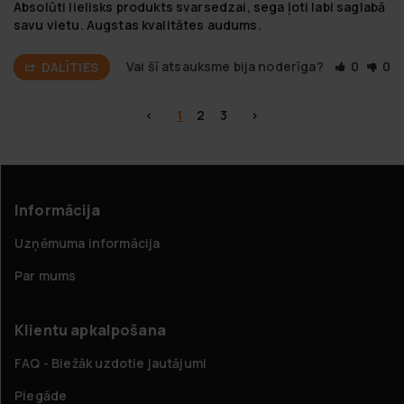
Absolūti lielisks produkts svarsedzai, sega ļoti labi saglabā 
savu vietu. Augstas kvalitātes audums.
Vai šī atsauksme bija noderīga?
0
0
DALĪTIES
<
1
2
3
>
Informācija
Uzņēmuma informācija
Par mums
Klientu apkalpošana
FAQ - Biežāk uzdotie jautājumi
Piegāde