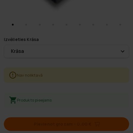
Izvēlieties
Krāsa
Krāsa
Nav noliktavā
Produkts pieejams
Pievienot grozam
–
0,00 €