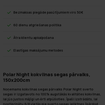
Bezmaksas piegāde
pasūtījumiem virs 50€
60 dienu atgriešanas politika
Ātra klientu apkalpošana
Elastīgas maksājumu metodes
Polar Night kokvilnas segas pārvalks,
150x200cm
Noņemams kokvilnas segas pārvalks Polar Night sverto
segas ir izgatavots no 100% augstākās kvalitātes kokvilnas,
lai jūs justos mājīgi un ērti atpūšoties. Īpaši izstrādāts, lai
nostiprinātu 6/8 vietās pie sverto segas ieliktnes (pārdod