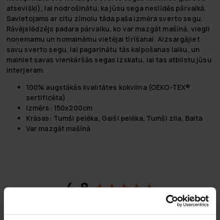
atsevišķi), lai nodrošinātu, ka jūsu sega neslīdēs pārvalkā.
Savietojams ar citu zīmolu tāda paša izmēra sverto segu.
Rāvējslēdzējs padara pārvalku, ko var mazgāt mašīnā, viegli
noņemamu un nomaināmu vietējai tīrīšanai. Aizsargājiet
savu sverto segu, lai pagarinātu tās kalpošanas laiku, un
mainiet savas vienkāršās segas izskatu, lai tas atbilstu jūsu
interjeram.
100% augstākās kvalitātes kokvilna (OEKO-TEX®
sertificēta)
Izmērs: 150x200cm
Krāsas: Tumši pelēka, Gaiši pelēka, Tumši zila, Balta
Var mazgāt mašīnā
4,8
Balstoties uz 44 autsauksmēm