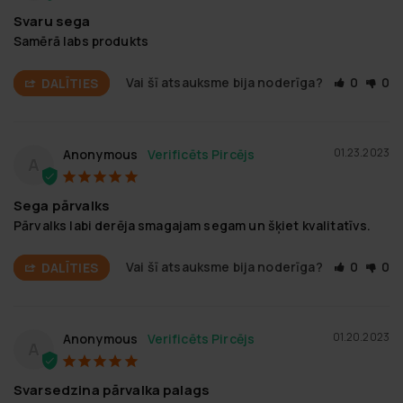
Svaru sega
Samērā labs produkts
Vai šī atsauksme bija noderīga?
0
0
DALĪTIES
01.23.2023
Anonymous
A
Sega pārvalks
Pārvalks labi derēja smagajam segam un šķiet kvalitatīvs.
Vai šī atsauksme bija noderīga?
0
0
DALĪTIES
01.20.2023
Anonymous
A
Svarsedzina pārvalka palags