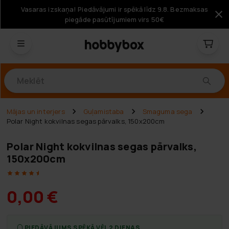
Vasaras izskaņa! Piedāvājumi ir spēkā līdz 9.8. Bezmaksas
piegāde pasūtījumiem virs 50€
Produkti
Mājas un interjers
Guļamistaba
Smaguma sega
Polar Night kokvilnas segas pārvalks, 150x200cm
Polar Night kokvilnas segas pārvalks,
150x200cm
0,00 €
PIEDĀVĀJUMS SPĒKĀ VĒL 2 DIENAS