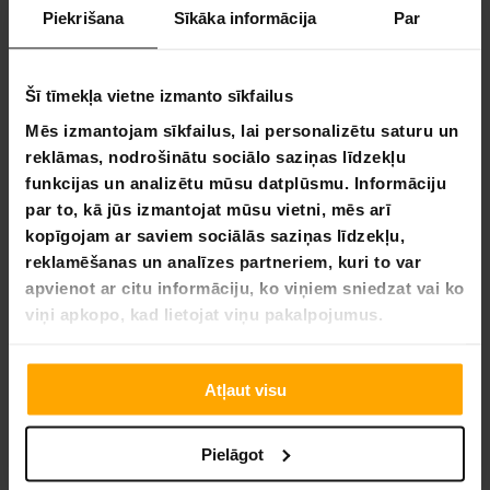
Piekrišana
Sīkāka informācija
Par
37
7
0
Šī tīmekļa vietne izmanto sīkfailus
0
Mēs izmantojam sīkfailus, lai personalizētu saturu un
0
reklāmas, nodrošinātu sociālo saziņas līdzekļu
funkcijas un analizētu mūsu datplūsmu. Informāciju
UZRAKSTĪT ATSAUKSMI
par to, kā jūs izmantojat mūsu vietni, mēs arī
kopīgojam ar saviem sociālās saziņas līdzekļu,
UZDOT JAUTĀJUMU
reklamēšanas un analīzes partneriem, kuri to var
apvienot ar citu informāciju, ko viņiem sniedzat vai ko
Atsauksme
Jautājums
viņi apkopo, kad lietojat viņu pakalpojumus.
Atļaut visu
11.08.2023
terhi m.
TM
Pielāgot