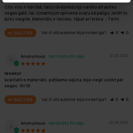
Polar Night kokvilnas segas pārvalks, 150x200cm
Cits viss ir kārtībā, taču rāvējslēdzējs varētu atrasties 
segas galā, lai, izmantojot spilvena svaru kā palīgu, ielikt to 
būtu vieglāk. Materiāls ir lielisks, tāpat arī krāsa. - Terhi
Vai šī atsauksme bija noderīga?
0
0
DALĪTIES
07.20.2023
Anonymous
A
Iesaku!
kvalitatīvs materiāls. patīkama sajūta. bija viegli uzlikt pār 
segas. 10/10
Vai šī atsauksme bija noderīga?
0
0
DALĪTIES
02.28.2023
Anonymous
A