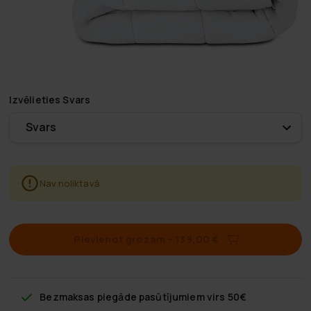
Izvēlieties
Svars
Svars
Nav noliktavā
Pievienot grozam
–
139,00 €
Bezmaksas piegāde
pasūtījumiem virs 50€