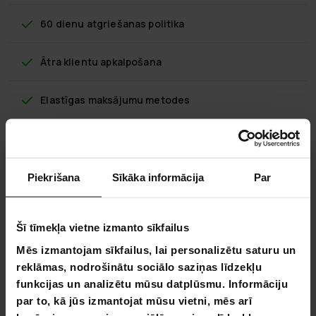
60 dienu atgriešanas politika
Ātra klientu apkalpošana
Elastīgas maksājumu metodes
Polar Night Smaguma Sega 5-13kg,
Piekrišana
Sīkāka informācija
Par
135x200cm (kokvilna)
Smaguma segas var palīdzēt uzlabot jūsu garastāvokli un
Šī tīmekļa vietne izmanto sīkfailus
miegu, izmantojot Deep Pressure Stimulation. Maigs svara
spiediens pāri visam ķermenim var nodrošināt atpūtu,
Mēs izmantojam sīkfailus, lai personalizētu saturu un
komfortu un mazināt trauksmi un stresu, tādējādi jūs varat
reklāmas, nodrošinātu sociālo saziņas līdzekļu
pamosties mierīgi atpūtušies.
funkcijas un analizētu mūsu datplūsmu. Informāciju
par to, kā jūs izmantojat mūsu vietni, mēs arī
Auds: 100% augstākās klases kokvilna - bez ķīmijas un
sertificēta pēc OEKO-TEX® 100 standarta - vēsa un