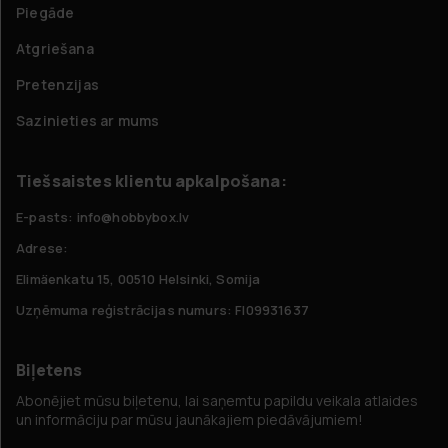
Piegāde
Atgriešana
Pretenzijas
Sazinieties ar mums
Tiešsaistes klientu apkalpošana:
E-pasts: info@hobbybox.lv
Adrese:
Elimäenkatu 15, 00510 Helsinki, Somija
Uzņēmuma reģistrācijas numurs: FI09931637
Biļetens
Abonējiet mūsu biļetenu, lai saņemtu papildu veikala atlaides
un informāciju par mūsu jaunākajiem piedāvājumiem!