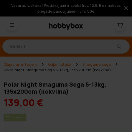
Vasaras izskaņa! Piedāvājumi ir spēkā līdz 12.8. Bezmaksas
piegāde pasūtījumiem virs 50€
Produkti
Mājas un interjers
Guļamistaba
Smaguma sega
Polar Night Smaguma Sega 5-13kg, 135x200cm (kokvilna)
Polar Night Smaguma Sega 5-13kg,
135x200cm (kokvilna)
139,00 €
BEZ­MAK­SAS PIE­GĀ­DE