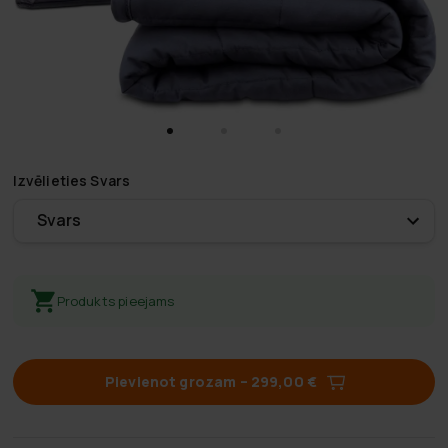
Izvēlieties
Svars
Svars
Produkts pieejams
Pievienot grozam
–
299,00 €