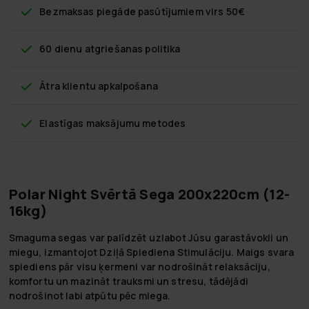
Bezmaksas piegāde
pasūtījumiem virs 50€
60 dienu atgriešanas politika
Ātra klientu apkalpošana
Elastīgas maksājumu metodes
Polar Night Svērtā Sega 200x220cm (12-
16kg)
Smaguma segas var palīdzēt uzlabot Jūsu garastāvokli un
miegu, izmantojot Dziļā Spiediena Stimulāciju. Maigs svara
spiediens pār visu ķermeni var nodrošināt relaksāciju,
komfortu un mazināt trauksmi un stresu, tādējādi
nodrošinot labi atpūtu pēc miega.