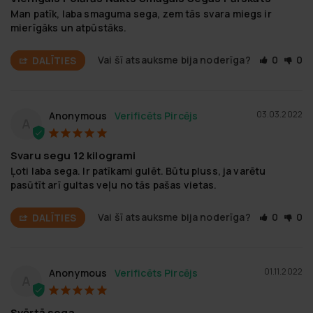
Man patīk, laba smaguma sega, zem tās svara miegs ir 
mierīgāks un atpūstāks.
Vai šī atsauksme bija noderīga?
0
0
DALĪTIES
03.03.2022
Anonymous
A
Svaru segu 12 kilogrami
Ļoti laba sega. Ir patīkami gulēt. Būtu pluss, ja varētu 
pasūtīt arī gultas veļu no tās pašas vietas.
Vai šī atsauksme bija noderīga?
0
0
DALĪTIES
01.11.2022
Anonymous
A
Svērtā sega