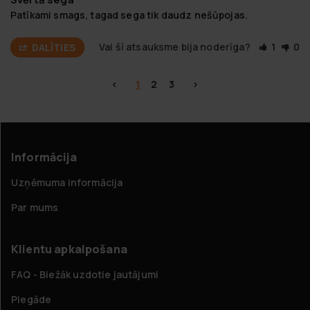
Patīkami smags, tagad sega tik daudz nešūpojas.
Vai šī atsauksme bija noderīga?
1
0
DALĪTIES
<
1
2
3
>
Informācija
Uzņēmuma informācija
Par mums
Klientu apkalpošana
FAQ - Biežāk uzdotie jautājumi
Piegāde