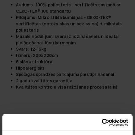
Audums: 100% poliesteris -
sertificēts saskaņā ar
OEKO-TEX® 100 standartu
Pildījums: M
ikro stikla bumbiņas -
OEKO-TEX®
sertificētas (netoksiskas un bez svina) + mīkstais
poliesteris
Mazāki nodalījumi svarā izlīdzināšanai un ideālai
pielāgošanai Jūsu ķermenim
Svars: 12-16kg
Izmērs: 200x220cm
6 slāņu struktūra
Hipoalerģisks
Spēcīgas sprādzes pārklājuma piestiprināšanai
2 gadu kvalitātes garantija
Kvalitātes kontrole visa ražošanas procesa laikā
4,8
Balstoties uz 15 autsauksmēm