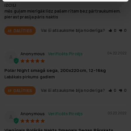
IZCILI

mēs guļam mierīgāk līdz pašam rītam bez pārtraukumiem.

pierast prasīja pāris naktis
Vai šī atsauksme bija noderīga?
0
0
DALĪTIES
04.22.2022
Anonymous
A
Polar Night smagā sega, 200x220cm, 12-16kg
Labākais pirkums gadiem
Vai šī atsauksme bija noderīga?
0
0
DALĪTIES
03.23.2022
Anonymous
A
Vienīgais Polārās Nakts Smagais Segas Pārskats