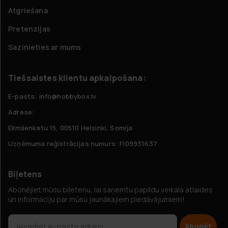
Atgriešana
Pretenzijas
Sazinieties ar mums
Tiešsaistes klientu apkalpošana:
E-pasts: info@hobbybox.lv
Adrese:
Elimäenkatu 15, 00510 Helsinki, Somija
Uzņēmuma reģistrācijas numurs: FI09931637
Biļetens
Abonējiet mūsu biļetenu, lai saņemtu papildu veikala atlaides
un informāciju par mūsu jaunākajiem piedāvājumiem!
Abonēt