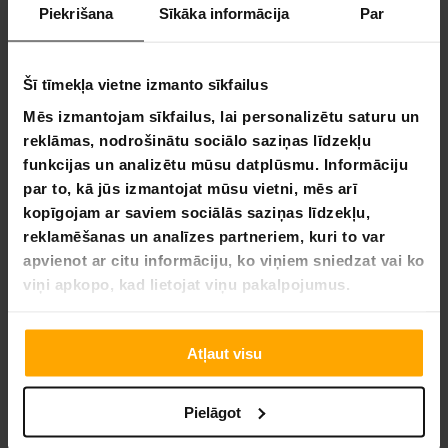
Piekrišana
Sīkāka informācija
Par
12
3
0
Šī tīmekļa vietne izmanto sīkfailus
0
0
Mēs izmantojam sīkfailus, lai personalizētu saturu un
reklāmas, nodrošinātu sociālo saziņas līdzekļu
funkcijas un analizētu mūsu datplūsmu. Informāciju
UZRAKSTĪT ATSAUKSMI
par to, kā jūs izmantojat mūsu vietni, mēs arī
UZDOT JAUTĀJUMU
kopīgojam ar saviem sociālās saziņas līdzekļu,
reklamēšanas un analīzes partneriem, kuri to var
apvienot ar citu informāciju, ko viņiem sniedzat vai ko
Atsauksme
Jautājums
viņi apkopo, kad lietojat viņu pakalpojumus.
Atļaut visu
05.16.2022
Anonymous
A
Pielāgot
divkāršs smaguma sega