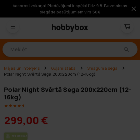
Vasaras izskaņa! Piedāvājumi ir spēkā līdz 9.8. Bezmaksas
piegāde pasūtījumiem virs 50€
Produkti
Mājas un interjers
Guļamistaba
Smaguma sega
Polar Night Svērtā Sega 200x220cm (12-16kg)
Polar Night Svērtā Sega 200x220cm (12-
16kg)
299,00 €
BEZ­MAK­SAS PIE­GĀ­DE