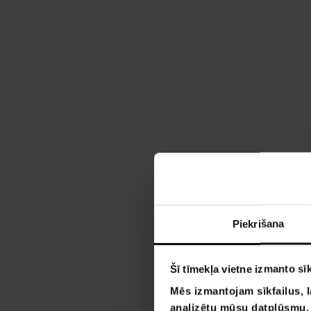
Piekrišana
Šī tīmekļa vietne izmanto sīk
Mēs izmantojam sīkfailus, l
analizētu mūsu datplūsmu. I