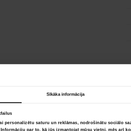
Sīkāka informācija
failus
ai personalizētu saturu un reklāmas, nodrošinātu sociālo saz
nformāciju par to, kā jūs izmantojat mūsu vietni, mēs arī k