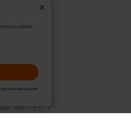
es
mūsu veikala
nu personas datu apstrādei