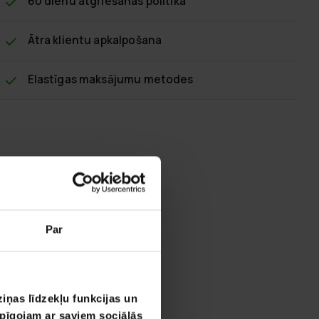
60 dienu atgriešanas politika
Ātra klientu apkalpošana
Elastīgas maksājumu metodes
Par
iņas līdzekļu funkcijas un
opīgojam ar saviem sociālās