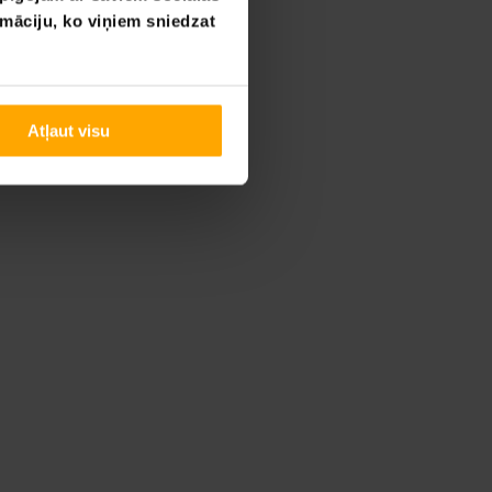
rmāciju, ko viņiem sniedzat
Atļaut visu