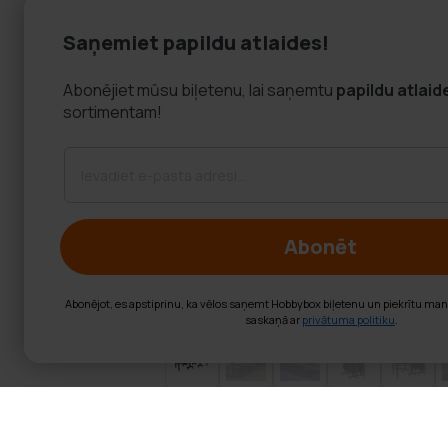
Saņemiet papildu atlaides!
Abonējiet mūsu biļetenu, lai saņemtu
papildu atlaid
sortimentam!
Abonēt
Abonējot, es apstiprinu, ka vēlos saņemt Hobbybox biļetenu un piekrītu ma
saskaņā ar
privātuma politiku
.