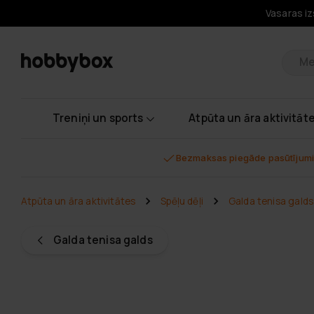
Vasaras iz
Pr
Treniņi un sports
Atpūta un āra aktivitāt
Bezmaksas piegāde pasūtījumi
Atpūta un āra aktivitātes
Spēļu dēļi
Galda tenisa galds
Galda tenisa galds