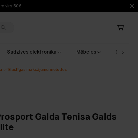
em virs 50€
Sadzīves elektronika
Mēbeles
Instrume
na
Elastīgas maksājumu metodes
rosport Galda Tenisa Galds
lite