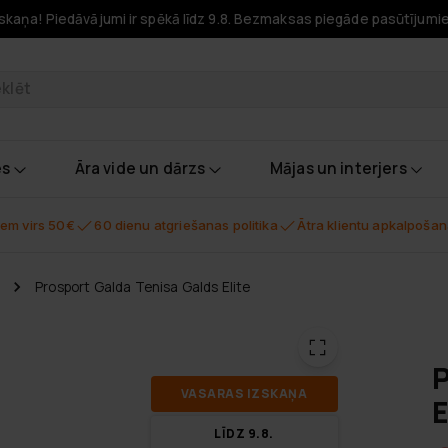
skaņa! Piedāvājumi ir spēkā līdz 9.8. Bezmaksas piegāde pasūtījumi
odukti
es
Āra vide un dārzs
Mājas un interjers
em virs 50€
60 dienu atgriešanas politika
Ātra klientu apkalpoša
Prosport Galda Tenisa Galds Elite
P
VA­SA­RAS IZ­SKA­ŅA
E
LĪDZ 9.8.