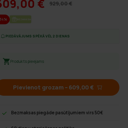
609,00 €
929,00 €
-34%
BEZ­MAK­SAS PIE­GĀ­DE
PIEDĀVĀJUMS SPĒKĀ VĒL 2 DIENAS
Produkts pieejams
Pievienot grozam
–
609,00 €
Bezmaksas piegāde
pasūtījumiem virs 50€