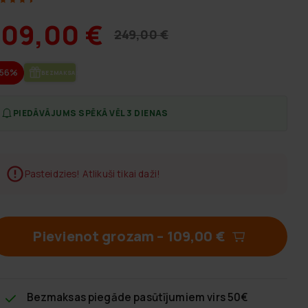
109,00 €
249,00 €
-56%
BEZ­MAK­SAS PIE­GĀ­DE
PIEDĀVĀJUMS SPĒKĀ VĒL 3 DIENAS
Pasteidzies! Atlikuši tikai daži!
Pievienot grozam
–
109,00 €
Bezmaksas piegāde
pasūtījumiem virs 50€