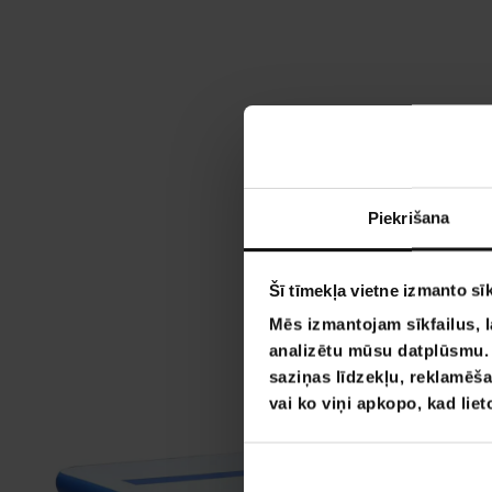
Piekrišana
Šī tīmekļa vietne izmanto sīk
Mēs izmantojam sīkfailus, l
analizētu mūsu datplūsmu. I
saziņas līdzekļu, reklamēša
vai ko viņi apkopo, kad lie