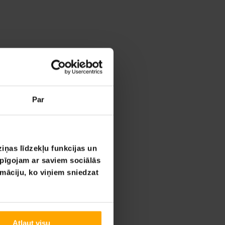
Par
iņas līdzekļu funkcijas un
opīgojam ar saviem sociālās
rmāciju, ko viņiem sniedzat
Atļaut visu