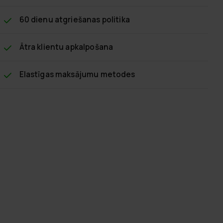
60 dienu atgriešanas politika
Ātra klientu apkalpošana
Elastīgas maksājumu metodes