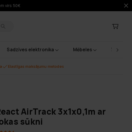
em virs 50€
Sadzīves elektronika
Mēbeles
Instrume
na
Elastīgas maksājumu metodes
eact AirTrack 3x1x0,1m ar
okas sūkni