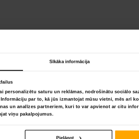
Sīkāka informācija
failus
ai personalizētu saturu un reklāmas, nodrošinātu sociālo saz
nformāciju par to, kā jūs izmantojat mūsu vietni, mēs arī k
nas un analīzes partneriem, kuri to var apvienot ar citu info
tojat viņu pakalpojumus.
Pielāgot