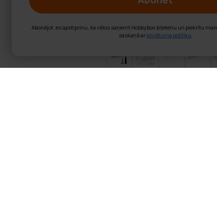
Abonējot, es apstiprinu, ka vēlos saņemt Hobbybox biļetenu un piekrītu ma
saskaņā ar
privātuma politiku
.
React AirTrack 
React AirTrack ir 3 metri gar
treniņu un augstākus lēcienus.
Izmēri: 3 x 1 x 0.1m
Krāsa: Zila
Rokas sūknis
Remonta komplekts
Nesamais maiss