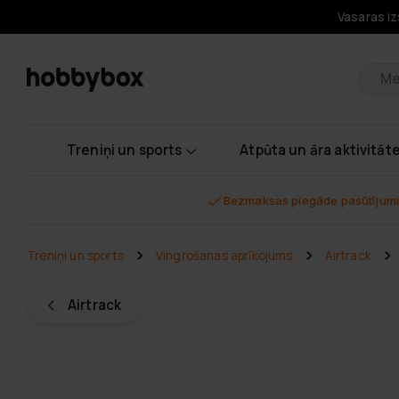
Vasaras iz
Pr
Treniņi un sports
Atpūta un āra aktivitāt
Bezmaksas piegāde pasūtījumi
Treniņi un sports
Vingrošanas aprīkojums
Airtrack
Airtrack