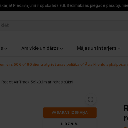
skaņa! Piedāvājumi ir spēkā līdz 9.8. Bezmaksas piegāde pasūtījumi
odukti
es
Āra vide un dārzs
Mājas un interjers
em virs 50€
60 dienu atgriešanas politika
Ātra klientu apkalpoša
React AirTrack 3x1x0,1m ar rokas sūkni
R
VA­SA­RAS IZ­SKA­ŅA
r
LĪDZ 9.8.