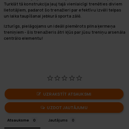
Turklāt tā konstrukcija ļauj tajā vienlaicīgi trenēties diviem
lietotājiem, padarot šo trenažieri par efektīvu izvēli telpas
un laika taupīšanai jebkurā sporta zālē.
Izturīgs, pielāgojams un ideāli piemērots pilna ķermeņa
treniņiem - šis trenažieris ātri kļūs par jūsu treniņu arsenāla
centrālo elementu!
UZRAKSTĪT ATSAUKSMI
UZDOT JAUTĀJUMU
Atsauksme
Jautājums