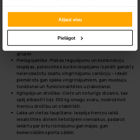
fitnesa entuziastu arsenālā. Šādi trenažieri piedāvā plašu
ieguvumu klāstu, kas ļauj efektīvi veicināt vispārējo fizisko
sagatavotību un muskuļu tonusu. Katrs treniņš ar šādu
Atļaut visu
iekārtu ir maksimāli efektīvs, pateicoties iespējai trenēt
dažādas muskuļu grupas ar vienu un to pašu iekārtu.
Pielāgot
Versatilitāte:
Iespēja veikt vingrinājumus no dažādām
leņķiem, korekti mērķējot atsevišķus muskuļus vai to
grupas.
Pielāgojamība:
Plašas regulējumu un kombināciju
iespējas, pateicoties kurām iespējams izpildīt gandrīz
neierobežotu skaitu vingrinājumu variāciju – ideāli
piemērots gan spēka vingrinājumiem, gan muskuļu
tonēšanai un funkcionalitātes uzlabošanai.
Ilgtspēja un drošība:
Ciets un noturīgs dizains, kas
spēj atbalstīt līdz 300 kg smagu svaru, nodrošinot
treniņu drošību un stabilitāti.
Laika un vietas taupīšana:
Iespēja treniņu laikā
iesaistīties diviem lietotājiem vienlaikus, padarot
iekārtu par ērtu risinājumu gan mājas, gan
komerciālām sporta zālēm.