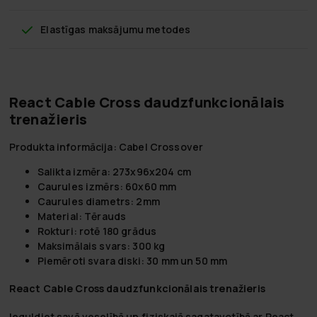
Elastīgas maksājumu metodes
React Cable Cross daudzfunkcionālais
trenažieris
Produkta informācija: Cabel Crossover
Salikta izmēra: 273x96x204 cm
Caurules izmērs: 60x60 mm
Caurules diametrs: 2mm
Material: Tērauds
Rokturi: rotē 180 grādus
Maksimālais svars: 300 kg
Piemēroti svara diski: 30 mm un 50 mm
React Cable Cross daudzfunkcionālais trenažieris
Ieguldiet savā veselībā un fiziskajā sagatavotībā ar React