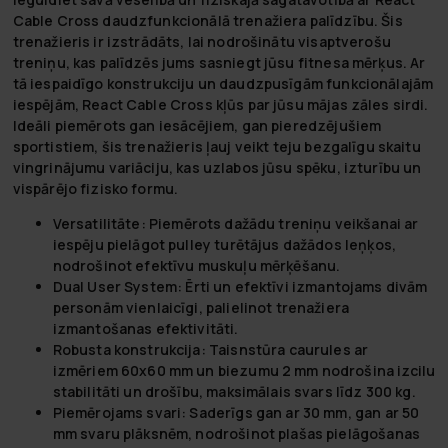
Cable Cross daudzfunkcionālā trenažiera palīdzību. Šis
trenažieris ir izstrādāts, lai nodrošinātu visaptverošu
treniņu, kas palīdzēs jums sasniegt jūsu fitnesa mērķus. Ar
tā iespaidīgo konstrukciju un daudzpusīgām funkcionālajām
iespējām, React Cable Cross kļūs par jūsu mājas zāles sirdi.
Ideāli piemērots gan iesācējiem, gan pieredzējušiem
sportistiem, šis trenažieris ļauj veikt teju bezgalīgu skaitu
vingrinājumu variāciju, kas uzlabos jūsu spēku, izturību un
vispārējo fizisko formu.
Versatilitāte:
Piemērots dažādu treniņu veikšanai ar
iespēju pielāgot pulley turētājus dažādos leņķos,
nodrošinot efektīvu muskuļu mērķēšanu.
Dual User System:
Ērti un efektīvi izmantojams divām
personām vienlaicīgi, palielinot trenažiera
izmantošanas efektivitāti.
Robusta konstrukcija:
Taisnstūra caurules ar
izmēriem 60x60 mm un biezumu 2 mm nodrošina izcilu
stabilitāti un drošību, maksimālais svars līdz 300 kg.
Piemērojams svari:
Saderīgs gan ar 30 mm, gan ar 50
mm svaru plāksnēm, nodrošinot plašas pielāgošanas