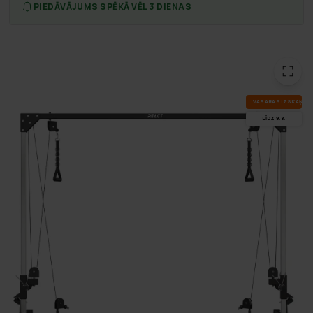
PIEDĀVĀJUMS SPĒKĀ VĒL 3 DIENAS
VA­SA­RAS IZ­SKA­ŅA
LĪDZ 9.8.