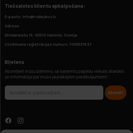
Tiešsaistes klientu apkalpošana:
E-pasts: info@hobbybox.lv
Adrese:
Elimäenkatu 15, 00510 Helsinki, Somija
Uzņēmuma reģistrācijas numurs: FI09931637
Biļetens
Abonējiet mūsu biļetenu, lai saņemtu papildu veikala atlaides
un informāciju par mūsu jaunākajiem piedāvājumiem!
Abonēt