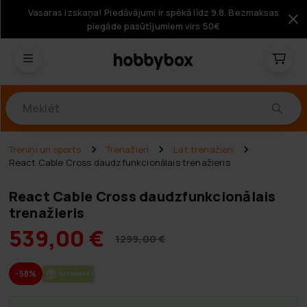
Vasaras izskaņa! Piedāvājumi ir spēkā līdz 9.8. Bezmaksas
piegāde pasūtījumiem virs 50€
Produkti
Treniņi un sports
Trenažieri
Lat trenažieri
React Cable Cross daudzfunkcionālais trenažieris
React Cable Cross daudzfunkcionālais
trenažieris
539,00 €
1299,00 €
-58%
BEZ­MAK­SAS PIE­GĀ­DE