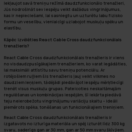
Iekļaujot savā treniņu režīmā daudzfunkcionālo trenažieri,
Jūs nodrošināt sev iespēju veikt dažādus vingrinājumus,
kas ir nepieciešami, lai sasniegtu un uzturētu labu fizisko
formu un veselību, vienlaicīgi uzlabojot muskuļu spēku un
elastību.
Kāpēc izvēlēties React Cable Cross daudzfunkcionālais
trenažieris?
React Cable Cross daudzfunkcionālais trenažieris ir viens
no visdaudzpusīgākajiem trenažieriem, ko varat iegādāties,
lai maksimāli attīstītu savu treniņu potenciālu. Ar
rotējošiem ruļļiem šis trenažieris ļauj veikt vilkmes no
daudziem leņķiem, tādējādi piedāvājot iespēju mērķtiecīgi
trenēt visus muskuļu grupas. Pateicoties neskaitāmajām
regulēšanas un kombinācijas iespējām, šī iekārta piedāvā
teju neierobežotu vingrinājumu variāciju skaitu – ideāli
piemērots spēka, tonēšanas un funkcionālajiem treniņiem.
React Cable Cross daudzfunkcionālais trenažieris ir
izgatavots no izturīga materiāla un spēj izturēt līdz 300 kg
svaru, saderīgs gan ar 30 mm, gan ar 50 mm svaru šķīvjiem.