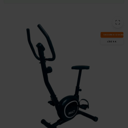
VA­SA­RAS IZ­SKA­ŅA
LĪDZ 9.8.