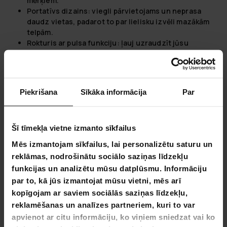
mērķiem.
Portatīvs dizains:
viegli pārvietojams un neprasa
daudz vietas, padarot to par lielisku izvēli mazākām
telpām.
Rokturis ar pulsa funkciju:
ļauj uzraudzīt jūsu
sirdsdarbības ātrumu treniņa laikā, nodrošinot
maksimāli efektīvu treniņu.
Displeja funkcijas:
laiks, ātrums, attālums, kalorijas,
pulss - visi svarīgie mērījumi jūsu treniņa efektivitātes
Piekrišana
Sīkāka informācija
Par
uzraudzībai.
Augsta kvalitāte par labu cenu:
izcilā cenu un
kvalitātes attiecība padara šo velotrenažieri par
pievilcīgu ieguldījumu jūsu veselībā.
Šī tīmekļa vietne izmanto sīkfailus
Kompakts izmērs:
īpaši izstrādāts, lai aizņemtu
Mēs izmantojam sīkfailus, lai personalizētu saturu un
minimālu vietu, vienlaikus nodrošinot maksimālu
reklāmas, nodrošinātu sociālo saziņas līdzekļu
efektivitāti.
funkcijas un analizētu mūsu datplūsmu. Informāciju
React - Kur susitinka aistra ir pasirodymas
par to, kā jūs izmantojat mūsu vietni, mēs arī
kopīgojam ar saviem sociālās saziņas līdzekļu,
React'e mes ne tik kuriamas sporto įranga; mes iš naujo
reklamēšanas un analīzes partneriem, kuri to var
apibrėžiame, ką reiškia būti sportininku. Mūsų misija?
apvienot ar citu informāciju, ko viņiem sniedzat vai ko
Maitinti jūsų aistrą ir padėti jums pranokti save. Su