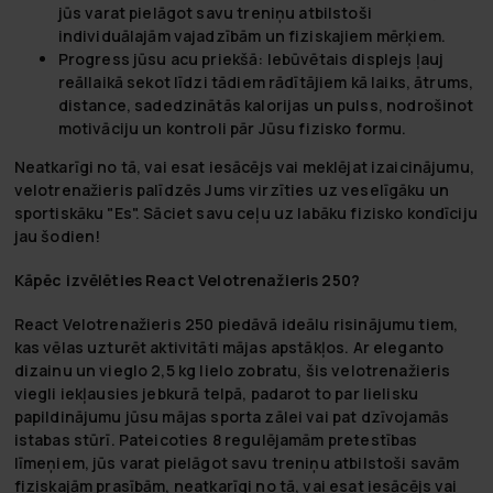
jūs varat pielāgot savu treniņu atbilstoši
individuālajām vajadzībām un fiziskajiem mērķiem.
Progress jūsu acu priekšā:
Iebūvētais displejs ļauj
reāllaikā sekot līdzi tādiem rādītājiem kā laiks, ātrums,
distance, sadedzinātās kalorijas un pulss, nodrošinot
motivāciju un kontroli pār Jūsu fizisko formu.
Neatkarīgi no tā, vai esat iesācējs vai meklējat izaicinājumu,
velotrenažieris palīdzēs Jums virzīties uz veselīgāku un
sportiskāku "Es". Sāciet savu ceļu uz labāku fizisko kondīciju
jau šodien!
Kāpēc izvēlēties React Velotrenažieris 250?
React Velotrenažieris 250 piedāvā ideālu risinājumu tiem,
kas vēlas uzturēt aktivitāti mājas apstākļos. Ar eleganto
dizainu un vieglo 2,5 kg lielo zobratu, šis velotrenažieris
viegli iekļausies jebkurā telpā, padarot to par lielisku
papildinājumu jūsu mājas sporta zālei vai pat dzīvojamās
istabas stūrī. Pateicoties 8 regulējamām pretestības
līmeņiem, jūs varat pielāgot savu treniņu atbilstoši savām
fiziskajām prasībām, neatkarīgi no tā, vai esat iesācējs vai