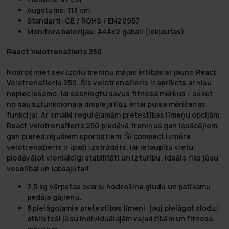
Augstums: 113 cm
Standarti: CE / ROHS / EN20957
Monitora baterijas: AAAx2 gabali (iekļautas)
React Velotrenažieris 250
Nodrošiniet sev izcilu treniņu mājas ērtībās ar jauno React
Velotrenažieris 250. Šis velotrenažieris ir aprīkots ar visu
nepieciešamo, lai sasniegtu savus fitnesa mērķus – sākot
no daudzfunkcionāla displeja līdz ērtai pulsa mērīšanas
funkcijai. Ar smalki regulējamām pretestības līmeņu opcijām,
React Velotrenažieris 250 piedāvā treniņus gan iesācējiem,
gan pieredzējušiem sportistiem. Šī compact izmēra
velotrenažieris ir īpaši izstrādāts, lai ietaupītu vietu,
piedāvājot vienlaicīgi stabilitāti un izturību. Ideāls rīks jūsu
veselībai un labsajūtai!
2,5 kg vārpstas svars:
nodrošina gludu un patīkamu
pedāļa gājienu.
8 pielāgojamie pretestības līmeņi:
ļauj pielāgot slodzi
atbilstoši jūsu individuālajām vajadzībām un fitnesa