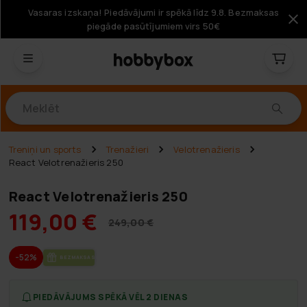
Vasaras izskaņa! Piedāvājumi ir spēkā līdz 9.8. Bezmaksas
piegāde pasūtījumiem virs 50€
Produkti
Treniņi un sports
Trenažieri
Velotrenažieris
React Velotrenažieris 250
React Velotrenažieris 250
119,00 €
249,00 €
-52%
BEZ­MAK­SAS PIE­GĀ­DE
PIEDĀVĀJUMS SPĒKĀ VĒL 2 DIENAS