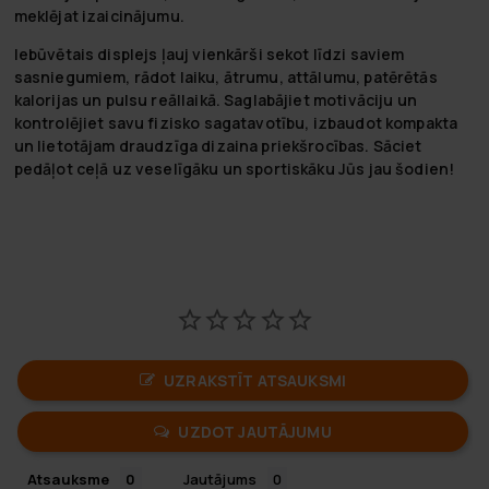
meklējat izaicinājumu.
Iebūvētais displejs ļauj vienkārši sekot līdzi saviem
sasniegumiem, rādot laiku, ātrumu, attālumu, patērētās
kalorijas un pulsu reāllaikā. Saglabājiet motivāciju un
kontrolējiet savu fizisko sagatavotību, izbaudot kompakta
un lietotājam draudzīga dizaina priekšrocības. Sāciet
pedāļot ceļā uz veselīgāku un sportiskāku Jūs jau šodien!
UZRAKSTĪT ATSAUKSMI
UZDOT JAUTĀJUMU
Atsauksme
Jautājums