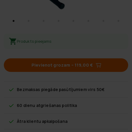
Produkts pieejams
Pievienot grozam
–
119,00 €
Bezmaksas piegāde
pasūtījumiem virs 50€
60 dienu atgriešanas politika
Ātra klientu apkalpošana