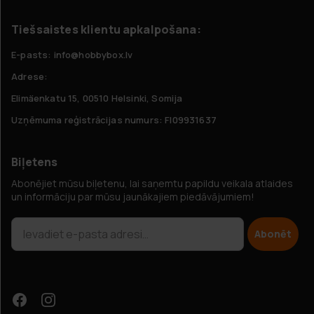
Tiešsaistes klientu apkalpošana:
E-pasts: info@hobbybox.lv
Adrese:
Elimäenkatu 15, 00510 Helsinki, Somija
Uzņēmuma reģistrācijas numurs: FI09931637
Biļetens
Abonējiet mūsu biļetenu, lai saņemtu papildu veikala atlaides
un informāciju par mūsu jaunākajiem piedāvājumiem!
Abonēt