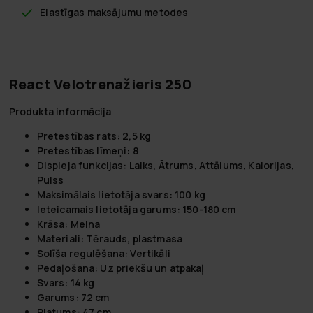
Elastīgas maksājumu metodes
React Velotrenažieris 250
Produkta informācija
Pretestības rats: 2,5 kg
Pretestības līmeņi: 8
Displeja funkcijas: Laiks, Ātrums, Attālums, Kalorijas,
Pulss
Maksimālais lietotāja svars: 100 kg
Ieteicamais lietotāja garums: 150-180 cm
Krāsa: Melna
Materiali: Tērauds, plastmasa
Solīša regulēšana: Vertikāli
Pedaļošana: Uz priekšu un atpakaļ
Svars: 14 kg
Garums: 72 cm
Platums: 47 cm