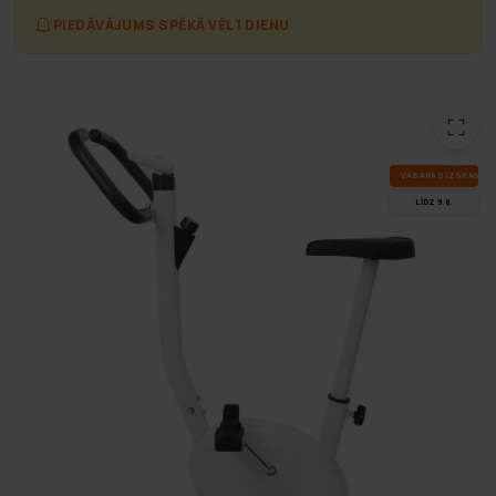
PIEDĀVĀJUMS SPĒKĀ VĒL 1 DIENU
VA­SA­RAS IZ­SKA­ŅA
LĪDZ 9.8.