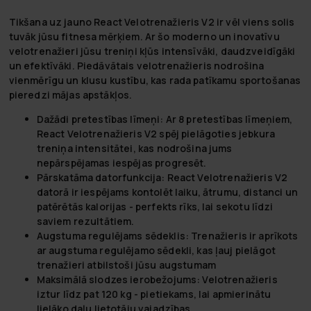
Tikšana uz jauno React Velotrenažieris V2 ir vēl viens solis
tuvāk jūsu fitnesa mērķiem. Ar šo moderno un inovatīvu
velotrenažieri jūsu treniņi kļūs intensīvāki, daudzveidīgāki
un efektīvāki. Piedāvātais velotrenažieris nodrošina
vienmērīgu un klusu kustību, kas rada patīkamu sportošanas
pieredzi mājas apstākļos.
Dažādi pretestības līmeņi:
Ar 8 pretestības līmeņiem,
React Velotrenažieris V2 spēj pielāgoties jebkura
treniņa intensitātei, kas nodrošina jums
nepārspējamas iespējas progresēt.
Pārskatāma datorfunkcija:
React Velotrenažieris V2
datorā ir iespējams kontolēt laiku, ātrumu, distanci un
patērētās kalorijas - perfekts rīks, lai sekotu līdzi
saviem rezultātiem.
Augstuma regulējams sēdeklis:
Trenažieris ir aprīkots
ar augstuma regulējamo sēdekli, kas ļauj pielāgot
trenažieri atbilstoši jūsu augstumam
Maksimālā slodzes ierobežojums:
Velotrenažieris
iztur līdz pat 120 kg - pietiekams, lai apmierinātu
lielāko daļu lietotāju vajadzības.