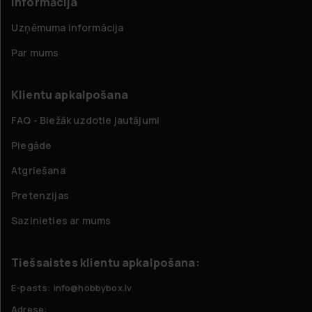
Informācija
Uzņēmuma informācija
Par mums
Klientu apkalpošana
FAQ - Biežāk uzdotie jautājumi
Piegāde
Atgriešana
Pretenzijas
Sazinieties ar mums
Tiešsaistes klientu apkalpošana:
E-pasts: info@hobbybox.lv
Adrese: