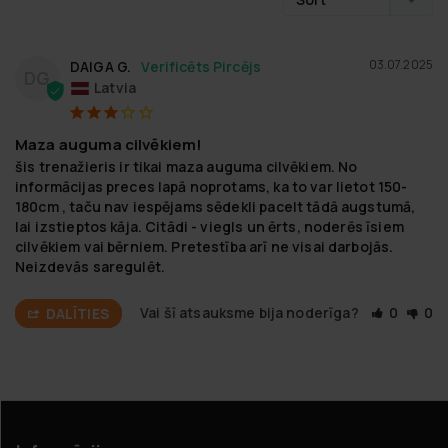
03.07.2025
DAIGA G.
DG
Latvia
Maza auguma cilvēkiem!
šis trenažieris ir tikai maza auguma cilvēkiem. No 
informācijas preces lapā noprotams, ka to var lietot 150-
180cm , taču nav iespējams sēdekli pacelt tādā augstumā, 
lai izstieptos kāja. Citādi - viegls un ērts, noderēs īsiem 
cilvēkiem vai bērniem. Pretestība arī ne visai darbojās. 
Neizdevās saregulēt.
Vai šī atsauksme bija noderīga?
0
0
DALĪTIES