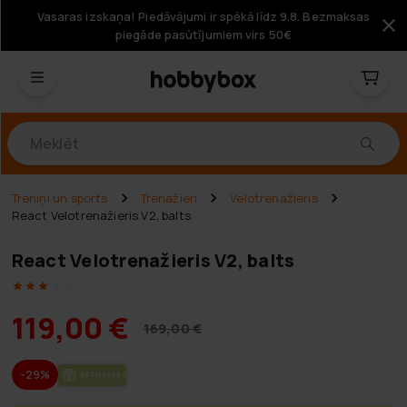
Vasaras izskaņa! Piedāvājumi ir spēkā līdz 9.8. Bezmaksas
piegāde pasūtījumiem virs 50€
Produkti
Treniņi un sports
Trenažieri
Velotrenažieris
React Velotrenažieris V2, balts
React Velotrenažieris V2, balts
119,00 €
169,00 €
-29%
BEZ­MAK­SAS PIE­GĀ­DE