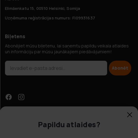
Elimäenkatu 15, 00510 Helsinki, Somija
Uzņēmuma reģistrācijas numurs: FI09931637
Biļetens
Abonējiet mūsu biļetenu, lai saņemtu papildu veikala atlaides
un informāciju par mūsu jaunākajiem piedāvājumiem!
Abonēt
Papildu atlaides?
Klientu apkalpošana