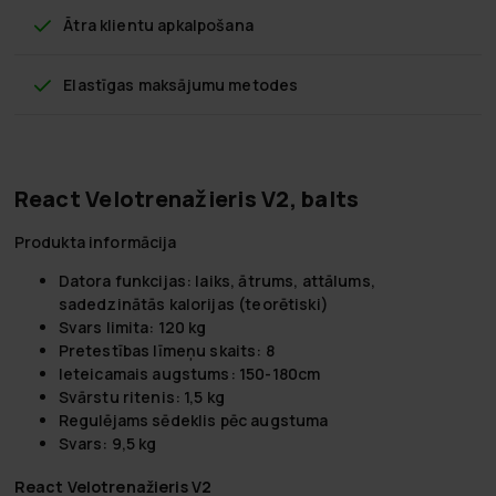
Ātra klientu apkalpošana
Elastīgas maksājumu metodes
React Velotrenažieris V2, balts
Produkta informācija
Datora funkcijas: laiks, ātrums, attālums,
sadedzinātās kalorijas (teorētiski)
Svars limita: 120 kg
Pretestības līmeņu skaits: 8
Ieteicamais augstums: 150-180cm
Svārstu ritenis: 1,5 kg
Regulējams sēdeklis pēc augstuma
Svars: 9,5 kg
React Velotrenažieris V2