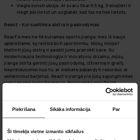
Viegla konstrukcija:
Ar svaru tikai 9,5 kg, trenažieri ir
viegli pārvietot un uzglabāt, kad tas netiek lietots.
React - Kur susitinka aistra ir pasirodymas
React'e mes ne tik kuriamas sporto įranga; mes iš naujo
apibrėžiame, ką reiškia būti sportininku. Mūsų misija?
Maitinti jūsų aistrą ir padėti jums pranokti save. Su
moderniausia technologija ir inovatyviu dizainu, mūsų
įranga skirta gerinti jūsų pasirodymą, ištvermę ir greitį.
Nepriklausomai nuo to, ar siekiate pabandyti rekordus ar
asmeninius barjerus, React'o įranga yra jūsų sąjungininkas
kiekviename kelio žingsnyje. Prisijunkite prie React
bendruomenės šiandien ir patirkite skirtumą, kurį sukuria
įranga, sukurta jūsų geriausiam. Viršykime puikumą kartu.
"Pārspēj savas robežas ar velotrenažieri"
Piekrišana
Sīkāka informācija
Par
Kad baigi rodas vēlēšanās pārsniegt savus ierobežojumus,
velotrenažieri kļūst par ideālu rīku.
Šī tīmekļa vietne izmanto sīkfailus
Pilnveidojiet fizisko sagatavotību:
Izmantojot