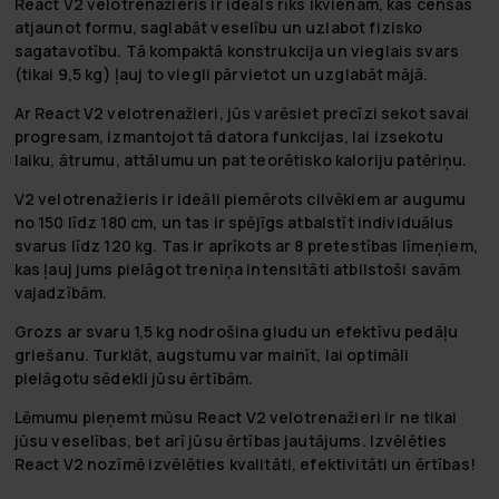
React V2 velotrenažieris ir ideāls rīks ikvienam, kas cenšas
atjaunot formu, saglabāt veselību un uzlabot fizisko
sagatavotību. Tā kompaktā konstrukcija un vieglais svars
(tikai 9,5 kg) ļauj to viegli pārvietot un uzglabāt mājā.
Ar React V2 velotrenažieri, jūs varēsiet precīzi sekot savai
progresam, izmantojot tā datora funkcijas, lai izsekotu
laiku, ātrumu, attālumu un pat teorētisko kaloriju patēriņu.
V2 velotrenažieris ir ideāli piemērots cilvēkiem ar augumu
no 150 līdz 180 cm, un tas ir spējīgs atbalstīt individuālus
svarus līdz 120 kg. Tas ir aprīkots ar 8 pretestības līmeņiem,
kas ļauj jums pielāgot treniņa intensitāti atbilstoši savām
vajadzībām.
Grozs ar svaru 1,5 kg nodrošina gludu un efektīvu pedāļu
griešanu. Turklāt, augstumu var mainīt, lai optimāli
pielāgotu sēdekli jūsu ērtībām.
Lēmumu pieņemt mūsu React V2 velotrenažieri ir ne tikai
jūsu veselības, bet arī jūsu ērtības jautājums. Izvēlēties
React V2 nozīmē izvēlēties kvalitāti, efektivitāti un ērtības!