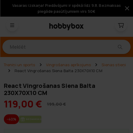
Vasaras izskaņa! Piedāvājumi ir spēkā līdz 9.8. Bezmaksas
piegāde pasūtījumiem virs 50€
Produkti
Treniņi un sports
Vingrošanas aprīkojums
Sienas stieņi
React Vingrošanas Siena Balta 230X70X10 CM
React Vingrošanas Siena Balta
230X70X10 CM
119,00 €
199,00 €
-40%
BEZ­MAK­SAS PIE­GĀ­DE