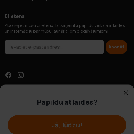
Biļetens
Abonējiet mūsu biļetenu, lai saņemtu papildu veikala atlaides
un informāciju par mūsu jaunākajiem piedāvājumiem!
Abonēt
Papildu atlaides?
Klientu apkalpošana
Jā, lūdzu!
© Hobbybox 2025