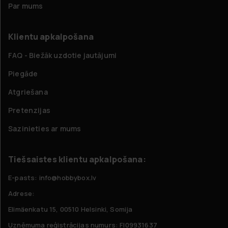
Par mums
Klientu apkalpošana
FAQ - Biežāk uzdotie jautājumi
Piegāde
Atgriešana
Pretenzijas
Sazinieties ar mums
Tiešsaistes klientu apkalpošana:
E-pasts: info@hobbybox.lv
Adrese:
Elimäenkatu 15, 00510 Helsinki, Somija
Uzņēmuma reģistrācijas numurs: FI09931637