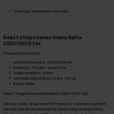
Elastīgas maksājumu metodes
React Vingrošanas Siena Balta
230X70X10 CM
Produkta informācija
Izmontēta izmēra: 230x70x10 cm
Matēriāls: Priede + kompozīts
Staba diametrs: 30mm
Lietotāja maksimālais svars: 100 kg
Krāsa: Balta
React Vingrošanas Siena Balta 230X70X10 CM
Lielisks veids, kā apvienotie fitnesu un izklaides elementi
mūsdienīgā dizaina elementā! React vingrošanas siena