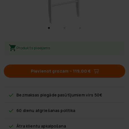
Produkts pieejams
Pievienot grozam
–
119,00 €
Bezmaksas piegāde
pasūtījumiem virs 50€
60 dienu atgriešanas politika
Ātra klientu apkalpošana