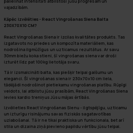
palielināt intensitāti atbilstoši jūsu progresam un
vajadzībām.
Kāpēc izvēlēties - React Vingrošanas Siena Balta
230X70X10 CM?
React Vingrošanas Siena ir izcilas kvalitātes produkts. Tas
izgatavots no priedes un kompozīta materiāliem, kas
nodrošina ilgmūžīgus un uzticamus rezultātus. Ar savu
30mm biežu koka stieni, šī vingrošanas siena var droši
izturēt līdz pat 100kg lietotāja svaru.
Tā ir izsmalcināti balta, kas piešķir telpai gaišumu un
eleganci. Šī vingrošanas siena ir 230x70x10 cm liela,
tādējādi nodrošinot pietiekamu vingrošanas platību. Rūpīgi
veidots, lai atbilstu jūsu prasībām, React Vingrošanas Siena
ievies kardio treniņus Jūsu mājas ērtībās.
Izvēlieties React Vingrošanas Sienu - ilgtspējīgu, uzticamu
un izturīgu risinājumu savas fiziskās sagatavotības
uzlabošanai. Tā ir ne tikai praktiska un funkcionala, bet arī
stila un dizaina ziņā pievieno papildu vērtību jūsu telpai.