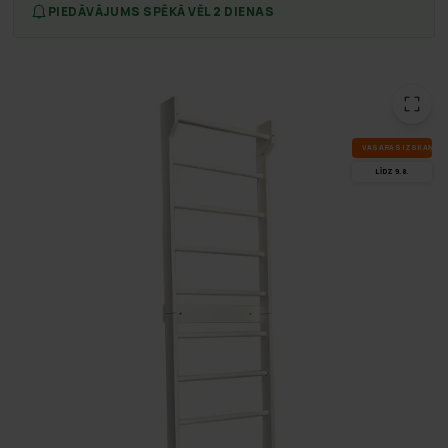
PIEDĀVĀJUMS SPĒKĀ VĒL 2 DIENAS
VA­SA­RAS IZ­SKA­ŅA
LĪDZ 9.8.