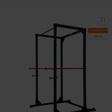
VA­SA­RAS IZ­SKA­ŅA
LĪDZ 9.8.