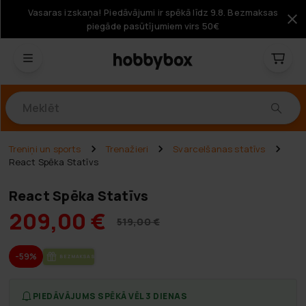
Vasaras izskaņa! Piedāvājumi ir spēkā līdz 9.8. Bezmaksas
piegāde pasūtījumiem virs 50€
Produkti
Treniņi un sports
Trenažieri
Svarcelšanas statīvs
React Spēka Statīvs
React Spēka Statīvs
209,00 €
519,00 €
-59%
BEZ­MAK­SAS PIE­GĀ­DE
PIEDĀVĀJUMS SPĒKĀ VĒL 3 DIENAS