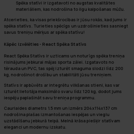
Spēka statīvi ir izgatavoti no augstas kvalitātes
materiāliem, kas nodrošina to ilgu kalpošanas mūžu.
Atcerieties, ka visas priekšrocības ir jūsu rokās, kad jums ir
spēka statīvs. Turieties spēcīgs un uzdrošinieties sasniegt
savus treniņu mērķus ar spēka statīvu!
Kāpēc izvēlēties - React Spēka Statīvs
React Spēka Statīvs ir uzticams un noturīgs spēka treniņa
risinājums jebkurai mājas sporta zālei. Izgatavots no
tērauda un PVC, tas spēj izturēt smaguma slodzi līdz 200
kg, nodrošinot drošību un stabilitāti jūsu treniņiem.
Statīvs ir apbūvēts ar integrētu vilkšanas stieni, kas var
izturēt lietotāja maksimālo svaru līdz 120 kg, dodot jums
iespēju paplašināt savu treniņa programmu.
Caurlaides diametrs 1.5 mm un izmērs 204x114x137 cm
nodrošina plašas izmantošanas iespējas un vieglu
uzstādīšanu jebkurā telpā. Melnā krāsa piešķir statīvam
eleganci un modernu izskatu.