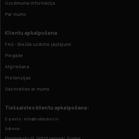
Uzņēmuma informācija
Par mums
Klientu apkalpošana
FAQ - Biežāk uzdotie jautājumi
Piegāde
Atgriešana
Pretenzijas
Sazinieties ar mums
Tiešsaistes klientu apkalpošana:
E-pasts: info@hobbybox.lv
Adrese:
Elimäenkatu 15, 00510 Helsinki, Somija