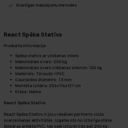
Elastīgas maksājumu metodes
React Spēka Statīvs
Produkta informācija:
Spēka statīvs ar vilkšanas stieni
Maksimālais svars: 200 kg
Maksimālais svars vilkšanas stienim: 120 kg
Matēriāls: Tērauds +PVC
Caurlaides diametrs: 1.5 mm
Montēta izmēra: 204x114x137 cm
Krāsa: Melna
React Spēka Statīvs
React Spēka Statīvs ir jūsu ideālais partneris visās
svarcelšanas aktivitātēs. Izgatavots no izturīga stikla
šķiedras armēta PVC, tas spēj izturēt līdz pat 200 kg,