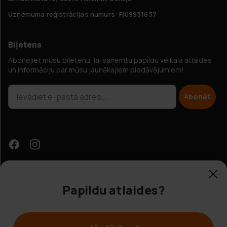
Uzņēmuma reģistrācijas numurs: FI09931637
Biļetens
Abonējiet mūsu biļetenu, lai saņemtu papildu veikala atlaides
un informāciju par mūsu jaunākajiem piedāvājumiem!
Abonēt
Papildu atlaides?
Klientu apkalpošana