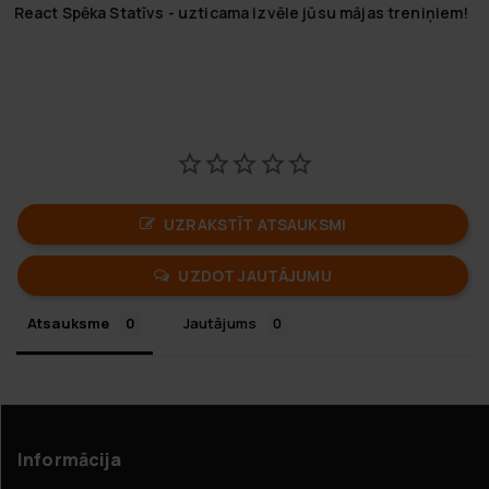
React Spēka Statīvs - uzticama izvēle jūsu mājas treniņiem!
UZRAKSTĪT ATSAUKSMI
UZDOT JAUTĀJUMU
Atsauksme
Jautājums
Informācija