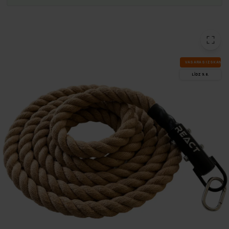
VA­SA­RAS IZ­SKA­ŅA
LĪDZ 9.8.