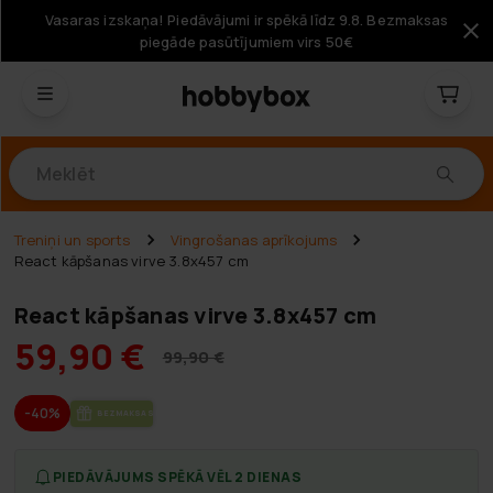
Vasaras izskaņa! Piedāvājumi ir spēkā līdz 9.8. Bezmaksas
piegāde pasūtījumiem virs 50€
Produkti
Treniņi un sports
Vingrošanas aprīkojums
React kāpšanas virve 3.8x457 cm
React kāpšanas virve 3.8x457 cm
59,90 €
99,90 €
-40%
BEZ­MAK­SAS PIE­GĀ­DE
PIEDĀVĀJUMS SPĒKĀ VĒL 2 DIENAS