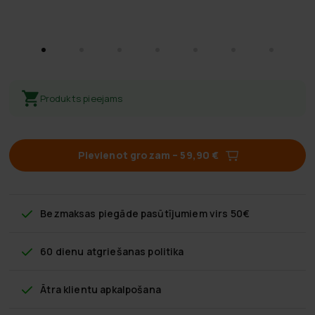
Produkts pieejams
Pievienot grozam
–
59,90 €
Bezmaksas piegāde
pasūtījumiem virs 50€
60 dienu atgriešanas politika
Ātra klientu apkalpošana