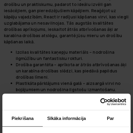
drošību un praktiskumu, padarot to ideālu izvēli gan
iesācējiem, gan pieredzējušiem kāpējiem. Reaģējot uz
kāpēju vajadzībām, React ir radījusi kāpšanas virvi, kas viegli
uzglabājama un nesavilnojas. Tās augstās kvalitātes
drošības aprīkojums, ieskaitot ātrās atbrīvošanas āķi ar
karabīna drošības atslēgu, garantē jūsu mieru un drošību
kāpšanas laikā.
Izcilas kvalitātes kaņepju materiāls
– nodrošina
ilgmūžību un fantastisku rokturi.
Drošība garantēta
– aprīkota ar ātrās atbrīvošanas āķi
un karabīna drošības slēdzi, kas piedāvā papildus
drošības līmeni.
Plastikāta pārklājums vienā galā
– aizsargā virvi no
bojājumiem un nodrošina ilgstošu izmantošanu.
Viegla uzglabāšana
– kāpšanas virve ir viegli
salokāma, aizņemot minimālu vietu glabāšanas laikā.
React - Kur susitinka aistra ir pasirodymas
Piekrišana
Sīkāka informācija
Par
React'e mes ne tik kuriamas sporto įranga; mes iš naujo
apibrėžiame, ką reiškia būti sportininku. Mūsų misija?