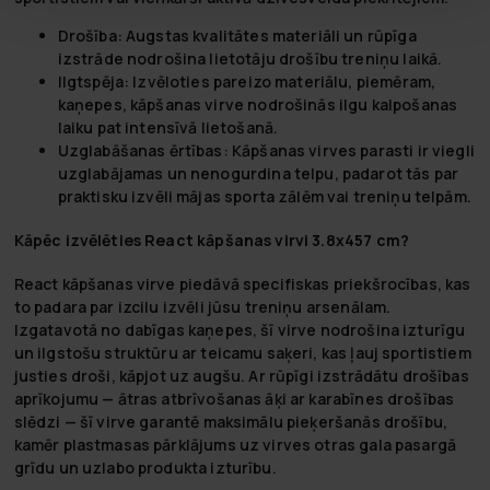
Drošība:
Augstas kvalitātes materiāli un rūpīga
izstrāde nodrošina lietotāju drošību treniņu laikā.
Ilgtspēja:
Izvēloties pareizo materiālu, piemēram,
kaņepes, kāpšanas virve nodrošinās ilgu kalpošanas
laiku pat intensīvā lietošanā.
Uzglabāšanas ērtības:
Kāpšanas virves parasti ir viegli
uzglabājamas un nenogurdina telpu, padarot tās par
praktisku izvēli mājas sporta zālēm vai treniņu telpām.
Kāpēc izvēlēties React kāpšanas virvi 3.8x457 cm?
React kāpšanas virve piedāvā specifiskas priekšrocības, kas
to padara par izcilu izvēli jūsu treniņu arsenālam.
Izgatavotā no dabīgas kaņepes, šī virve nodrošina izturīgu
un ilgstošu struktūru ar teicamu saķeri, kas ļauj sportistiem
justies droši, kāpjot uz augšu. Ar rūpīgi izstrādātu drošības
aprīkojumu — ātras atbrīvošanas āķi ar karabīnes drošības
slēdzi — šī virve garantē maksimālu pieķeršanās drošību,
kamēr plastmasas pārklājums uz virves otras gala pasargā
grīdu un uzlabo produkta izturību.