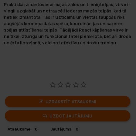
Praktiska izmantošanai mājas zālēs un treniņtelpās, virve ir
viegli uzglabāt un netraucēji iederas mazās telpās, kad tā
netiek izmantota. Tas ir uzticams un viettas taupošs rīks
augšējās ķermeņa daļas spēka, koordinācijas un saķeres
spējas attīstīšanai telpās. Tādējādi React kāpšanas virve ir
ne tikai izturīga un funkcionalitātei piemērota, bet arī droša
un ērta lietošanā, veicinot efektīvu un drošu treniņu.
UZRAKSTĪT ATSAUKSMI
UZDOT JAUTĀJUMU
Atsauksme
Jautājums