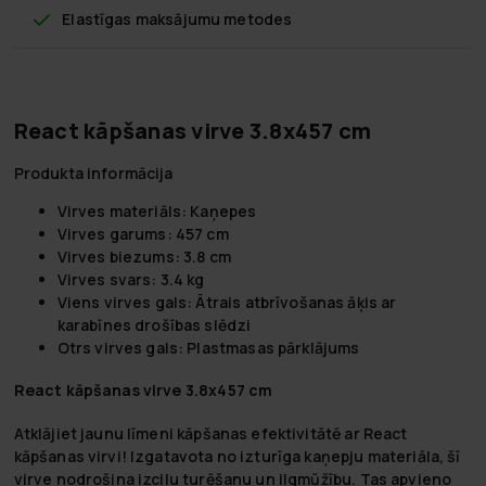
Elastīgas maksājumu metodes
React kāpšanas virve 3.8x457 cm
Produkta informācija
Virves materiāls: Kaņepes
Virves garums: 457 cm
Virves biezums: 3.8 cm
Virves svars: 3.4 kg
Viens virves gals: Ātrais atbrīvošanas āķis ar
karabīnes drošības slēdzi
Otrs virves gals: Plastmasas pārklājums
React kāpšanas virve 3.8x457 cm
Atklājiet jaunu līmeni kāpšanas efektivitātē ar React
kāpšanas virvi! Izgatavota no izturīga kaņepju materiāla, šī
virve nodrošina izcilu turēšanu un ilgmūžību. Tas apvieno