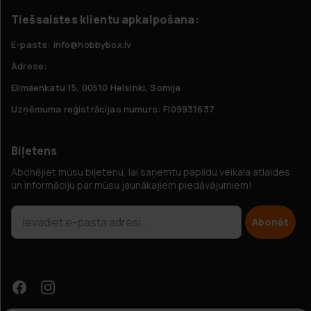
Tiešsaistes klientu apkalpošana:
E-pasts: info@hobbybox.lv
Adrese:
Elimäenkatu 15, 00510 Helsinki, Somija
Uzņēmuma reģistrācijas numurs: FI09931637
Biļetens
Abonējiet mūsu biļetenu, lai saņemtu papildu veikala atlaides
un informāciju par mūsu jaunākajiem piedāvājumiem!
Abonēt