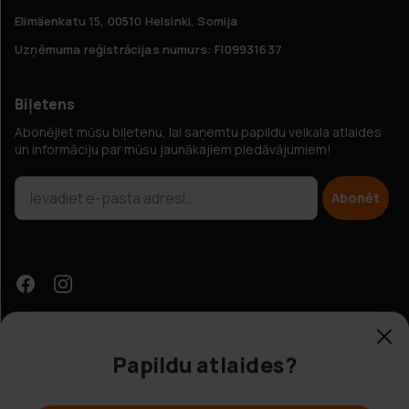
Elimäenkatu 15, 00510 Helsinki, Somija
Uzņēmuma reģistrācijas numurs: FI09931637
Biļetens
Abonējiet mūsu biļetenu, lai saņemtu papildu veikala atlaides
un informāciju par mūsu jaunākajiem piedāvājumiem!
Abonēt
Papildu atlaides?
Klientu apkalpošana