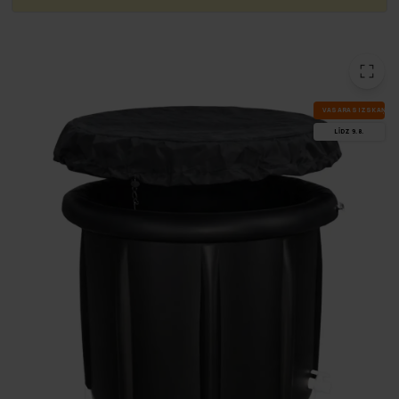
VA­SA­RAS IZ­SKA­ŅA
LĪDZ 9.8.