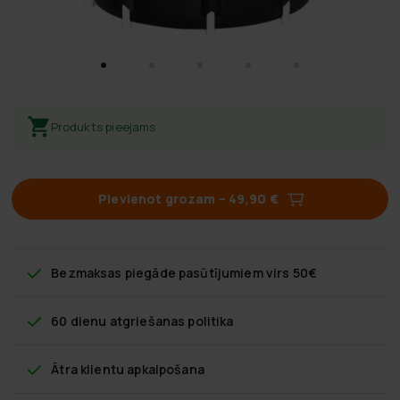
Produkts pieejams
Pievienot grozam
–
49,90 €
Bezmaksas piegāde
pasūtījumiem virs 50€
60 dienu atgriešanas politika
Ātra klientu apkalpošana