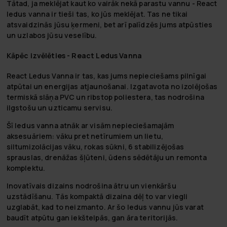
Tātad, ja meklējat kaut ko vairāk nekā parastu vannu - React
ledus vanna ir tieši tas, ko jūs meklējat. Tas ne tikai
atsvaidzinās jūsu ķermeni, bet arī palīdzēs jums atpūsties
un uzlabos jūsu veselību.
Kāpēc izvēlēties - React Ledus Vanna
React Ledus Vanna ir tas, kas jums nepieciešams pilnīgai
atpūtai un energijas atjaunošanai. Izgatavota no izolējošas
termiskā slāņa PVC un ribstop poliestera, tas nodrošina
ilgstošu un uzticamu servisu.
Šī ledus vanna atnāk ar visām nepieciešamajām
aksesuāriem: vāku pret netīrumiem un lietu,
siltumizolācijas vāku, rokas sūkni, 6 stabilizējošas
sprauslas, drenāžas šļūteni, ūdens sēdētāju un remonta
komplektu.
Inovatīvais dizains nodrošina ātru un vienkāršu
uzstādīšanu. Tās kompaktā dizaina dēļ to var viegli
uzglabāt, kad to neizmanto. Ar šo ledus vannu jūs varat
baudīt atpūtu gan iekštelpās, gan āra teritorijās.