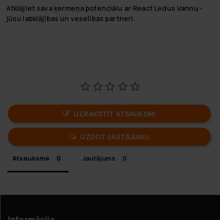
Atklājiet sava ķermeņa potenciālu ar React Ledus Vannu -
jūsu labklājības un veselības partneri.
UZRAKSTĪT ATSAUKSMI
UZDOT JAUTĀJUMU
Atsauksme
Jautājums
Informācija