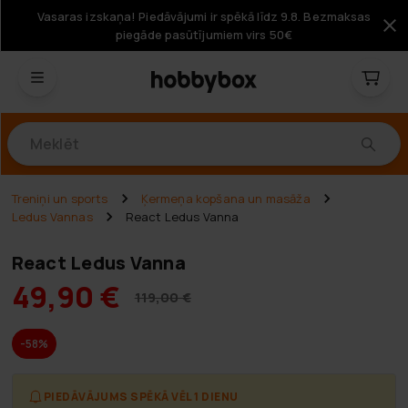
Vasaras izskaņa! Piedāvājumi ir spēkā līdz 9.8. Bezmaksas
piegāde pasūtījumiem virs 50€
Produkti
Treniņi un sports
Ķermeņa kopšana un masāža
Ledus Vannas
React Ledus Vanna
React Ledus Vanna
49,90 €
119,00 €
-58%
PIEDĀVĀJUMS SPĒKĀ VĒL 1 DIENU