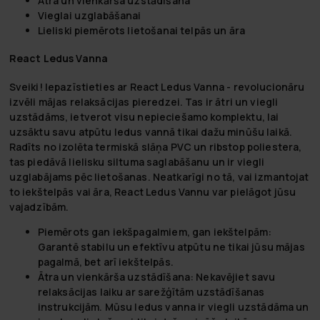
Ātra un vienkārša uzstādīšana
Vieglai uzglabāšanai
Lieliski piemērots lietošanai telpās un āra
React Ledus Vanna
Sveiki! Iepazīstieties ar React Ledus Vanna - revolucionāru
izvēli mājas relaksācijas pieredzei. Tas ir ātri un viegli
uzstādāms, ietverot visu nepieciešamo komplektu, lai
uzsāktu savu atpūtu ledus vannā tikai dažu minūšu laikā.
Radīts no izolēta termiskā slāņa PVC un ribstop poliestera,
tas piedāvā lielisku siltuma saglabāšanu un ir viegli
uzglabājams pēc lietošanas. Neatkarīgi no tā, vai izmantojat
to iekštelpās vai āra, React Ledus Vannu var pielāgot jūsu
vajadzībām.
Piemērots gan iekšpagalmiem, gan iekštelpām:
Garantē stabilu un efektīvu atpūtu ne tikai jūsu mājas
pagalmā, bet arī iekštelpās.
Ātra un vienkārša uzstādīšana:
Nekavējiet savu
relaksācijas laiku ar sarežģītām uzstādīšanas
instrukcijām. Mūsu ledus vanna ir viegli uzstādāma un