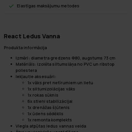
Elastīgas maksājumu metodes
React Ledus Vanna
Produkta informācija
Izmēri: diametra gredzens Φ80, augstums 73 cm
Matēriāls: Izolēta siltumslāņa no PVC un ribstop
poliestera
Iekļautie aksesuāri:
1x vāks pret netīrumiem un lietu
1x siltumizolācijas vāks
1x rokas sūknis
6x stieni stabilizācijai
1x drenāžas šļūtenis
1x ūdens sēdēklis
1x remonta komplekts
Viegla atpūtas ledus vannas veida