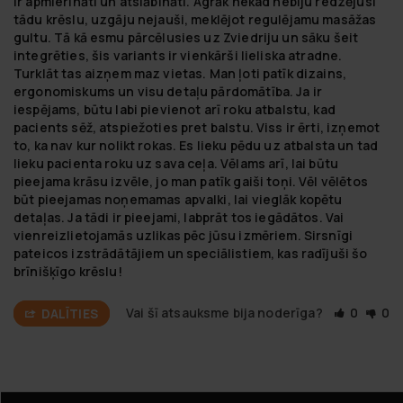
ir apmierināti un atslābināti. Agrāk nekad nebiju redzējusi 
tādu krēslu, uzgāju nejauši, meklējot regulējamu masāžas 
gultu. Tā kā esmu pārcēlusies uz Zviedriju un sāku šeit 
integrēties, šis variants ir vienkārši lieliska atradne. 
Turklāt tas aizņem maz vietas. Man ļoti patīk dizains, 
ergonomiskums un visu detaļu pārdomātība. Ja ir 
iespējams, būtu labi pievienot arī roku atbalstu, kad 
pacients sēž, atspiežoties pret balstu. Viss ir ērti, izņemot 
to, ka nav kur nolikt rokas. Es lieku pēdu uz atbalsta un tad 
lieku pacienta roku uz sava ceļa. Vēlams arī, lai būtu 
pieejama krāsu izvēle, jo man patīk gaiši toņi. Vēl vēlētos 
būt pieejamas noņemamas apvalki, lai vieglāk kopētu 
detaļas. Ja tādi ir pieejami, labprāt tos iegādātos. Vai 
vienreizlietojamās uzlikas pēc jūsu izmēriem. Sirsnīgi 
pateicos izstrādātājiem un speciālistiem, kas radījuši šo 
brīnišķīgo krēslu!
Vai šī atsauksme bija noderīga?
0
0
DALĪTIES