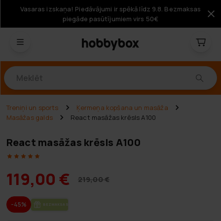
Vasaras izskaņa! Piedāvājumi ir spēkā līdz 9.8. Bezmaksas
piegāde pasūtījumiem virs 50€
Produkti
Treniņi un sports
Ķermeņa kopšana un masāža
Masāžas galds
React masāžas krēsls A100
React masāžas krēsls A100
119,00 €
219,00 €
-45%
BEZ­MAK­SAS PIE­GĀ­DE