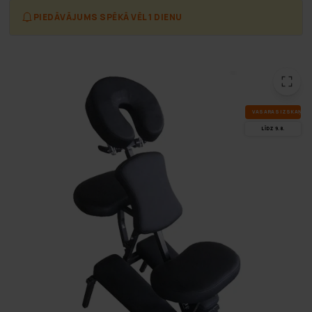
PIEDĀVĀJUMS SPĒKĀ VĒL 1 DIENU
VA­SA­RAS IZ­SKA­ŅA
LĪDZ 9.8.