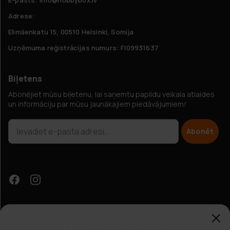
Adrese:
Elimäenkatu 15, 00510 Helsinki, Somija
Uzņēmuma reģistrācijas numurs: FI09931637
Biļetens
Abonējiet mūsu biļetenu, lai saņemtu papildu veikala atlaides
un informāciju par mūsu jaunākajiem piedāvājumiem!
Abonēt
Papildu atlaides?