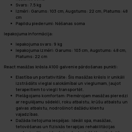
Svars:
7.5 kg
Izmēri:
Garums: 103 cm, Augstums: 22 cm, Platums: 48
cm
Papildu piederumi:
Nēšanas soma
Iepakojuma informācija:
Iepakojuma svars:
9 kg
Iepakojuma izmēri:
Garums: 103 cm, Augstums: 48 cm,
Platums: 22 cm
React masāžas krēsla A100 galvenie pārdošanas punkti:
Elastība un portativitāte:
Šis masāžas krēsls ir unikāli
izstrādāts vieglai salokāmībai un vieglumam, ļaujot
terapeitiem to viegli transportēt.
Pielāgojams komfortam:
Piemērojam masāžas pieredzi
ar regulējamu sēdekli, roku atbalstu, krūšu atbalstu un
galvas atbalstu, nodrošinot dažādu klientu
vajadzības.
Dažāda lietojuma iespējas:
Ideāli spa, masāžas,
tetovēšanas un fiziskās terapijas rehabilitācijas