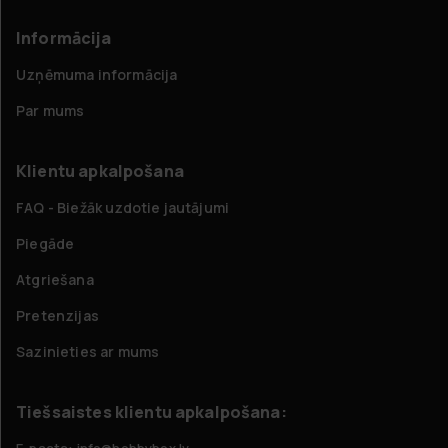
Informācija
Uzņēmuma informācija
Par mums
Klientu apkalpošana
FAQ - Biežāk uzdotie jautājumi
Piegāde
Atgriešana
Pretenzijas
Sazinieties ar mums
Tiešsaistes klientu apkalpošana:
E-pasts: info@hobbybox.lv