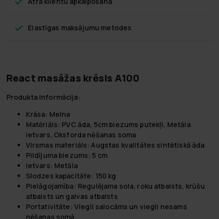
Ātra klientu apkalpošana
Elastīgas maksājumu metodes
React masāžas krēsls A100
Produkta informācija:
Krāsa:
Melna
Matēriāls:
PVC āda, 5cm biezums putekļi, Metāla
ietvars, Oksforda nēšanas soma
Virsmas materiāls:
Augstas kvalitātes sintētiskā āda
Pildījuma biezums:
5 cm
Ietvars:
Metāla
Slodzes kapacitāte:
150 kg
Pielāgojamība:
Regulējama sola, roku atbalsts, krūšu
atbalsts un galvas atbalsts
Portativitāte:
Viegli salocāms un viegli nesams
nēšanas somā