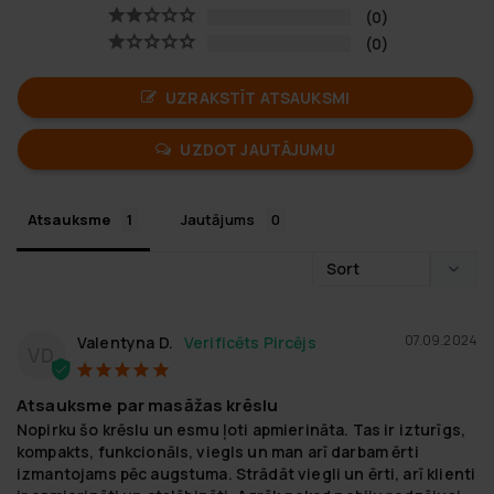
0
0
UZRAKSTĪT ATSAUKSMI
UZDOT JAUTĀJUMU
Atsauksme
Jautājums
07.09.2024
Valentyna D.
VD
Atsauksme par masāžas krēslu
Nopirku šo krēslu un esmu ļoti apmierināta. Tas ir izturīgs, 
kompakts, funkcionāls, viegls un man arī darbam ērti 
izmantojams pēc augstuma. Strādāt viegli un ērti, arī klienti 