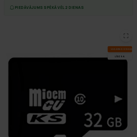
PIEDĀVĀJUMS SPĒKĀ VĒL 2 DIENAS
VA­SA­RAS IZ­SKA­ŅA
LĪDZ 9.8.