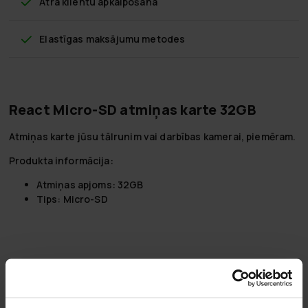
Ātra klientu apkalpošana
Elastīgas maksājumu metodes
React Micro-SD atmiņas karte 32GB
Atmiņas karte jūsu tālrunim vai darbības kamerai, piemēram.
Produkta informācija:
Atmiņas apjoms: 32GB
Tips: Micro-SD
5,0
Balstoties uz 3 autsauksmēm