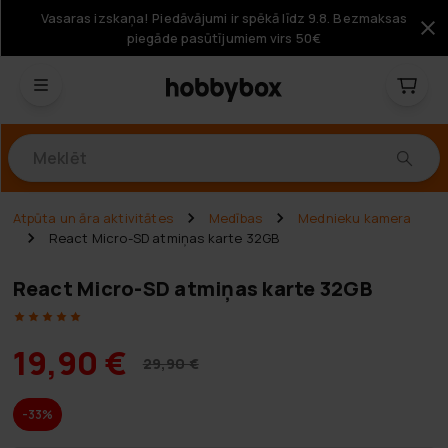
Vasaras izskaņa! Piedāvājumi ir spēkā līdz 9.8. Bezmaksas
piegāde pasūtījumiem virs 50€
Produkti
Atpūta un āra aktivitātes
Medības
Mednieku kamera
React Micro-SD atmiņas karte 32GB
React Micro-SD atmiņas karte 32GB
19,90 €
29,90 €
-33%