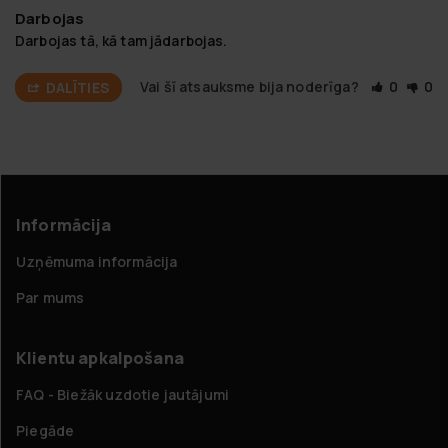
Darbojas
Darbojas tā, kā tam jādarbojas.
Vai šī atsauksme bija noderīga?
0
0
DALĪTIES
Informācija
Uzņēmuma informācija
Par mums
Klientu apkalpošana
FAQ - Biežāk uzdotie jautājumi
Piegāde