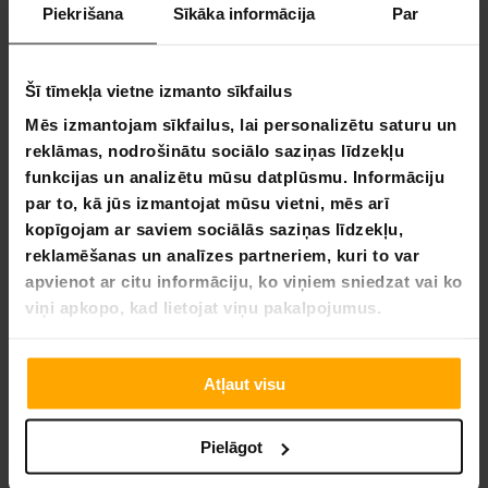
Piekrišana
Sīkāka informācija
Par
3
0
0
Šī tīmekļa vietne izmanto sīkfailus
0
Mēs izmantojam sīkfailus, lai personalizētu saturu un
0
reklāmas, nodrošinātu sociālo saziņas līdzekļu
funkcijas un analizētu mūsu datplūsmu. Informāciju
UZRAKSTĪT ATSAUKSMI
par to, kā jūs izmantojat mūsu vietni, mēs arī
kopīgojam ar saviem sociālās saziņas līdzekļu,
UZDOT JAUTĀJUMU
reklamēšanas un analīzes partneriem, kuri to var
apvienot ar citu informāciju, ko viņiem sniedzat vai ko
Atsauksme
Jautājums
viņi apkopo, kad lietojat viņu pakalpojumus.
Atļaut visu
10.27.2022
Anonymous
A
Pielāgot
Labs produkts, sliktas instrukcijas