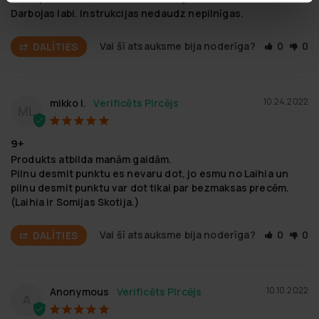
Darbojas labi. Instrukcijas nedaudz nepilnīgas.
Vai šī atsauksme bija noderīga?
0
0
DALĪTIES
10.24.2022
mikko l.
ML
9+
Produkts atbilda manām gaidām.

Pilnu desmit punktu es nevaru dot, jo esmu no Laihia un 
pilnu desmit punktu var dot tikai par bezmaksas precēm.

(Laihia ir Somijas Skotija.)
Vai šī atsauksme bija noderīga?
0
0
DALĪTIES
10.10.2022
Anonymous
A