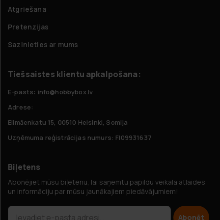
Atgriešana
Pretenzijas
Sazinieties ar mums
Tiešsaistes klientu apkalpošana:
E-pasts: info@hobbybox.lv
Adrese:
Elimäenkatu 15, 00510 Helsinki, Somija
Uzņēmuma reģistrācijas numurs: FI09931637
Biļetens
Abonējiet mūsu biļetenu, lai saņemtu papildu veikala atlaides
un informāciju par mūsu jaunākajiem piedāvājumiem!
Abonēt