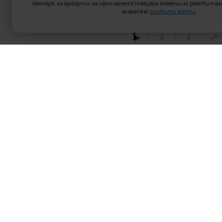
Abonējot, es apstiprinu, ka vēlos saņemt Hobbybox biļetenu un piekrītu ma
saskaņā ar
privātuma politiku
.
React Slēpošana
Produkta informācija
Gaisa pretestība
Displejs: LCD
Displeja funkcijas: Laiks
Ar Bluetooth lietotni
Pretestības rats regulē
Saliktais izmērs: 131x60
Maksimālais lietotāja sva
React Slēpošanas Trenažieris