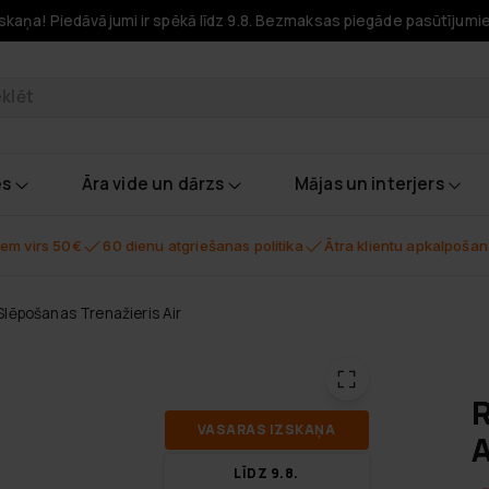
skaņa! Piedāvājumi ir spēkā līdz 9.8. Bezmaksas piegāde pasūtījumi
odukti
es
Āra vide un dārzs
Mājas un interjers
em virs 50€
60 dienu atgriešanas politika
Ātra klientu apkalpoša
lēpošanas Trenažieris Air
R
VA­SA­RAS IZ­SKA­ŅA
A
LĪDZ 9.8.