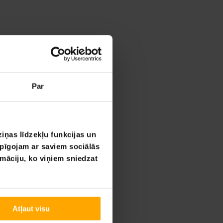
Par
iņas līdzekļu funkcijas un
opīgojam ar saviem sociālās
rmāciju, ko viņiem sniedzat
Atļaut visu