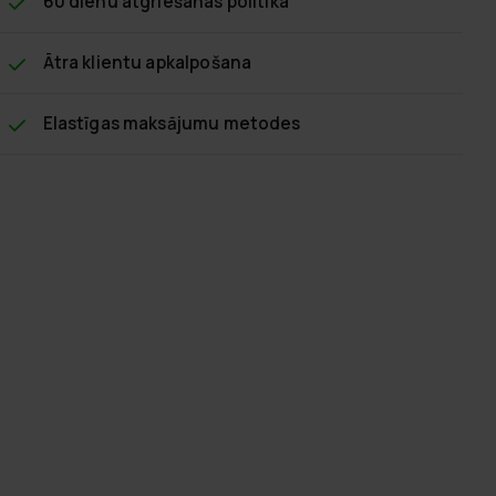
60 dienu atgriešanas politika
Ātra klientu apkalpošana
Elastīgas maksājumu metodes