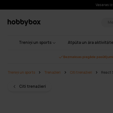
Vasaras iz
Pr
Treniņi un sports
Atpūta un āra aktivitāt
Bezmaksas piegāde pasūtījumi
Treniņi un sports
Trenažieri
Citi trenažieri
React S
Citi trenažieri