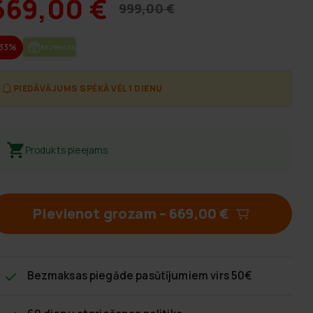
669,00 €
999,00 €
-33%
BEZ­MAK­SAS PIE­GĀ­DE
PIEDĀVĀJUMS SPĒKĀ VĒL 1 DIENU
Produkts pieejams
Pievienot grozam
–
669,00 €
Bezmaksas piegāde
pasūtījumiem virs 50€