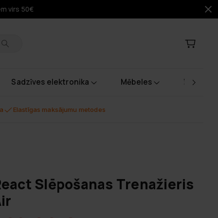
em virs 50€
Sadzīves elektronika
Mēbeles
Instrume
na
Elastīgas maksājumu metodes
eact Slēpošanas Trenažieris
ir