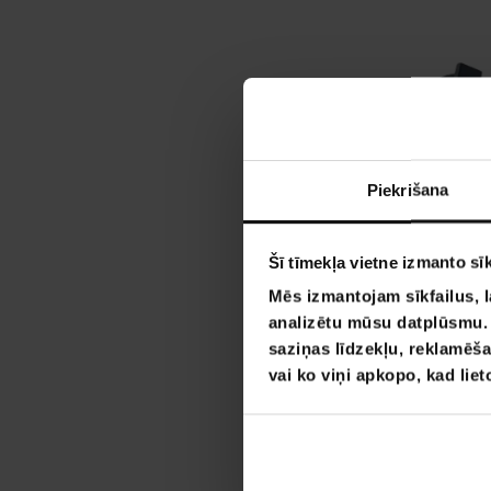
Piekrišana
Šī tīmekļa vietne izmanto sīk
Mēs izmantojam sīkfailus, l
analizētu mūsu datplūsmu. I
saziņas līdzekļu, reklamēša
vai ko viņi apkopo, kad lie