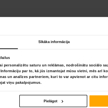
Sīkāka informācija
failus
ai personalizētu saturu un reklāmas, nodrošinātu sociālo saz
nformāciju par to, kā jūs izmantojat mūsu vietni, mēs arī k
nas un analīzes partneriem, kuri to var apvienot ar citu info
tojat viņu pakalpojumus.
Pielāgot