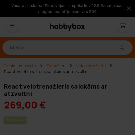
Vasaras izskaņa! Piedāvājumi ir spēkā līdz 12.8. Bezmaksas
piegāde pasūtījumiem virs 50€
Produkti
Treniņi un sports
Trenažieri
Velotrenažieris
React velotrenažieris salokāms ar atzveltni
React velotrenažieris salokāms ar
atzveltni
269,00 €
BEZ­MAK­SAS PIE­GĀ­DE