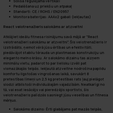
Solīša regulējama vertikāli
Pedalēšana uz priekšu un atpakaļ
Standarti: CE / ROHS / EN20957
Monitora baterijas: AAAx2 gabali (iekļautas)
React velotrenažieris salokāms ar atzveltni
Atklājiet ideālu fitnesa risinājumu savā mājā ar "React
velotrenažieri salokāmu ar atzveltni". Šis velotrenažieris ir
izstrādāts, ņemot vērā jūsu ērtības un efektivitāti,
piedāvājot stabilu tērauda un plastmasas konstrukciju un
eleganto melno krāsu. Ar salokāmo dizainu tas aizņem
minimālu vietu, padarot to par lielisku izvēli pat
vismazākajās telpās. Iekļautā atzveltne nodrošina papildu
komfortu ilgstošas vingrošanas laikā, savukārt 8
pretestības līmeņi un 2,5 kg pretestības rats ļauj pielāgot
slodzi atbilstoši individuālajām vajadzībām. Neatkarīgi no
tā, vai esat iesācējs vai pieredzējis sportists, šis
velotrenažieris palīdzēs sasniegt jūsu veselības un fitnesa
mērķus.
Salokāms dizains:
Ērti glabājams pat mazās telpās,