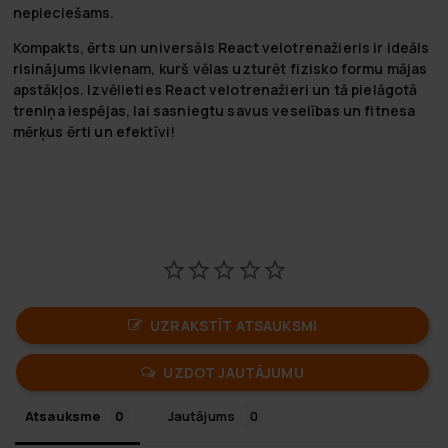
nepieciešams.
Kompakts, ērts un universāls React velotrenažieris ir ideāls
risinājums ikvienam, kurš vēlas uzturēt fizisko formu mājas
apstākļos. Izvēlieties React velotrenažieri un tā pielāgotā
treniņa iespējas, lai sasniegtu savus veselības un fitnesa
mērķus ērti un efektīvi!
UZRAKSTĪT ATSAUKSMI
UZDOT JAUTĀJUMU
Atsauksme
Jautājums