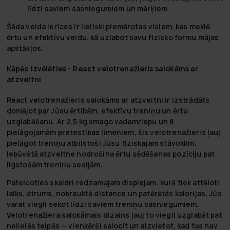
līdzi saviem sasniegumiem un mērķiem.
Šāda veida ierīces ir lieliski piemērotas visiem, kas meklē
ērtu un efektīvu veidu, kā uzlabot savu fizisko formu mājas
apstākļos.
Kāpēc izvēlēties - React velotrenažieris salokāms ar
atzveltni
React velotrenažieris salokāms ar atzveltni ir izstrādāts
domājot par Jūsu ērtībām, efektīvu treniņu un ērtu
uzglabāšanu. Ar 2,5 kg smago vadamriepu un 8
pielāgojamām pretestības līmeņiem, šis velotrenažieris ļauj
pielāgot treniņu atbilstoši Jūsu fiziskajam stāvoklim.
Iebūvētā atzveltne nodrošina ērtu sēdēšanas pozīciju pat
ilgstošām treniņu sesijām.
Pateicoties skaidri redzamajam displejam, kurā tiek attēloti
laiks, ātrums, nobrauktā distance un patērētās kalorijas, Jūs
varat viegli sekot līdzi saviem treniņu sasniegumiem.
Velotrenažiera salokāmais dizains ļauj to viegli uzglabāt pat
nelielās telpās — vienkārši salocīt un aizvietot, kad tas nav