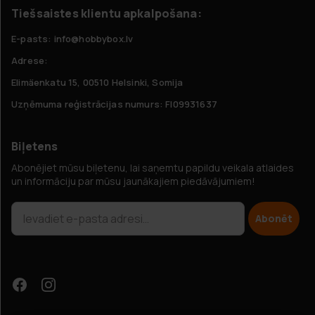
Tiešsaistes klientu apkalpošana:
E-pasts: info@hobbybox.lv
Adrese:
Elimäenkatu 15, 00510 Helsinki, Somija
Uzņēmuma reģistrācijas numurs: FI09931637
Biļetens
Abonējiet mūsu biļetenu, lai saņemtu papildu veikala atlaides
un informāciju par mūsu jaunākajiem piedāvājumiem!
Abonēt