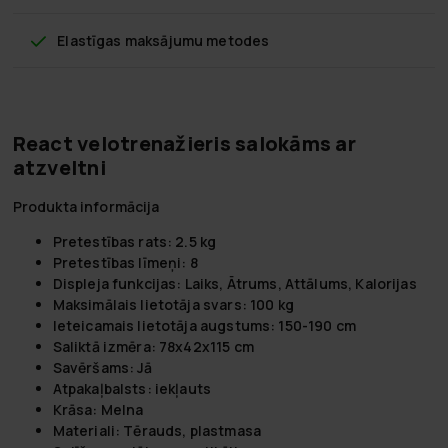
Elastīgas maksājumu metodes
React velotrenažieris salokāms ar
atzveltni
Produkta informācija
Pretestības rats: 2.5 kg
Pretestības līmeņi: 8
Displeja funkcijas: Laiks, Ātrums, Attālums, Kalorijas
Maksimālais lietotāja svars: 100 kg
Ieteicamais lietotāja augstums: 150-190 cm
Saliktā izmēra: 78x42x115 cm
Savēršams: Jā
Atpakaļbalsts: iekļauts
Krāsa: Melna
Materiali: Tērauds, plastmasa