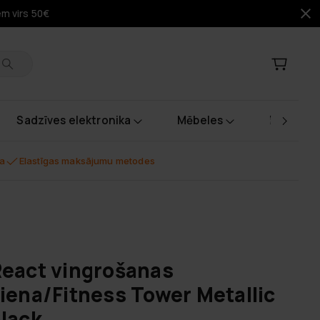
em virs 50€
Sadzīves elektronika
Mēbeles
Instrume
na
Elastīgas maksājumu metodes
eact vingrošanas
iena/Fitness Tower Metallic
lack