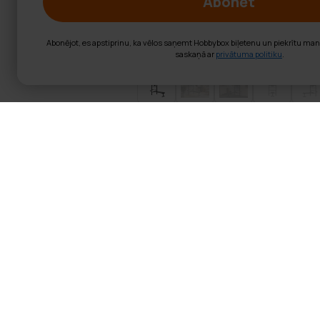
Abonēt
Abonējot, es apstiprinu, ka vēlos saņemt Hobbybox biļetenu un piekrītu ma
saskaņā ar
privātuma politiku
.
React vingrošan
Produkta informācija: Vingro
Izmērs: 230x149x98 cm
Materials: Tērauds + PV
Svars: 40.3 kg
Lietotāja maksimālais sv
Iekļautas fitnesa stacija