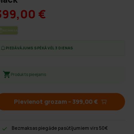
399,00 €
BEZ­MAK­SAS PIE­GĀ­DE
PIEDĀVĀJUMS SPĒKĀ VĒL 3 DIENAS
Produkts pieejams
Pievienot grozam
–
399,00 €
Bezmaksas piegāde
pasūtījumiem virs 50€