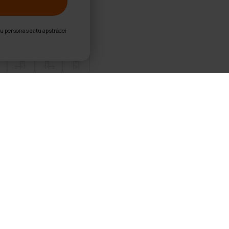
nu personas datu apstrādei
as siena/Fitness Tower Metallic
šanas siena ar vairākām funkcijām
C
ars: 120 kg
s daļas: vingrošanas siena, vilkšanas stienis, dip stends un 