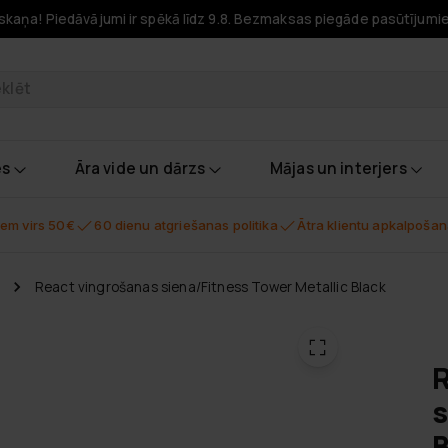
skaņa! Piedāvājumi ir spēkā līdz 9.8. Bezmaksas piegāde pasūtījumi
odukti
es
Āra vide un dārzs
Mājas un interjers
em virs 50€
60 dienu atgriešanas politika
Ātra klientu apkalpoša
React vingrošanas siena/Fitness Tower Metallic Black
R
s
B