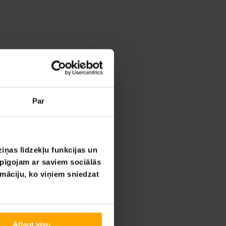
Par
iņas līdzekļu funkcijas un
opīgojam ar saviem sociālās
rmāciju, ko viņiem sniedzat
Atļaut visu