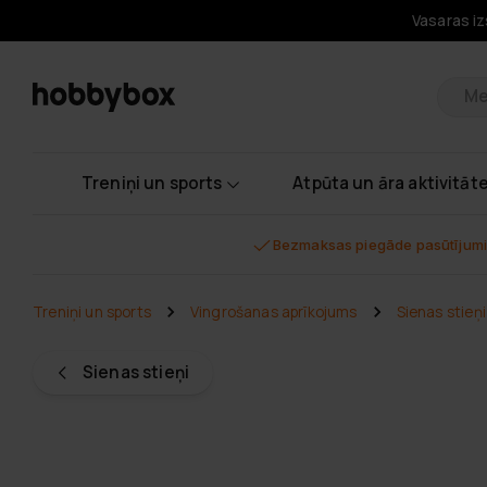
Vasaras iz
Pr
Treniņi un sports
Atpūta un āra aktivitāt
Bezmaksas piegāde pasūtījumi
Treniņi un sports
Vingrošanas aprīkojums
Sienas stieņi
Sienas stieņi