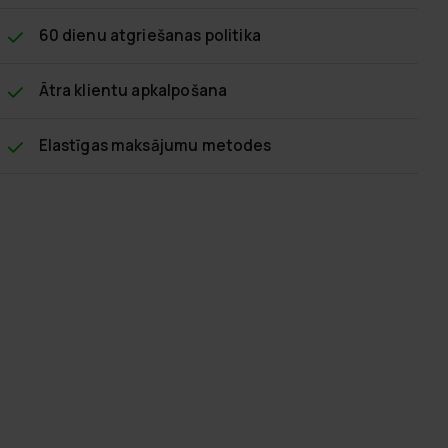
60 dienu atgriešanas politika
Ātra klientu apkalpošana
Elastīgas maksājumu metodes