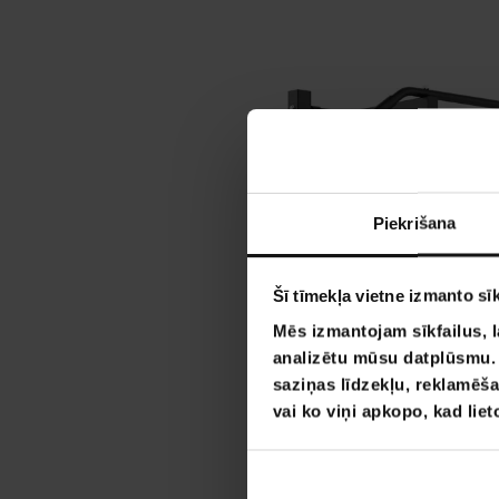
Piekrišana
Šī tīmekļa vietne izmanto sīk
Mēs izmantojam sīkfailus, l
analizētu mūsu datplūsmu. I
saziņas līdzekļu, reklamēša
vai ko viņi apkopo, kad lie