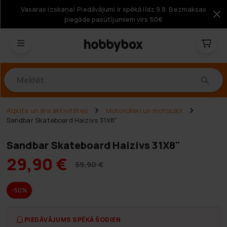
Vasaras izskaņa! Piedāvājumi ir spēkā līdz 9.8. Bezmaksas
piegāde pasūtījumiem virs 50€
Produkti
Atpūta un āra aktivitātes
Motorolleri un motocikli
Sandbar Skateboard Haizivs 31X8"
Sandbar Skateboard Haizivs 31X8"
29,90 €
59,90 €
-50%
PIEDĀVĀJUMS SPĒKĀ ŠODIEN