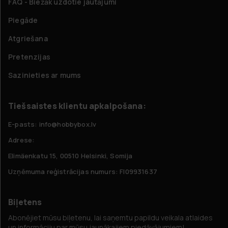
FAQ - Biežāk uzdotie jautājumi
Piegāde
Atgriešana
Pretenzijas
Sazinieties ar mums
Tiešsaistes klientu apkalpošana:
E-pasts: info@hobbybox.lv
Adrese:
Elimäenkatu 15, 00510 Helsinki, Somija
Uzņēmuma reģistrācijas numurs: FI09931637
Biļetens
Abonējiet mūsu biļetenu, lai saņemtu papildu veikala atlaides
un informāciju par mūsu jaunākajiem piedāvājumiem!