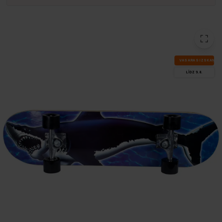
VA­SA­RAS IZ­SKA­ŅA
LĪDZ 9.8.