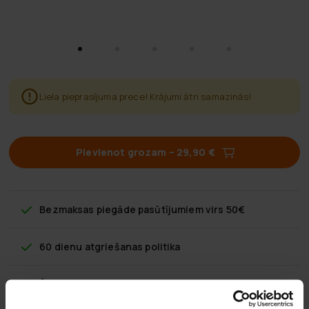
Liela pieprasījuma prece! Krājumi ātri samazinās!
Pievienot grozam
–
29,90 €
Bezmaksas piegāde
pasūtījumiem virs 50€
60 dienu atgriešanas politika
Ātra klientu apkalpošana