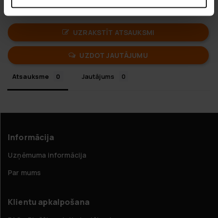
UZRAKSTĪT ATSAUKSMI
UZDOT JAUTĀJUMU
Atsauksme
Jautājums
Informācija
Uzņēmuma informācija
Par mums
Klientu apkalpošana