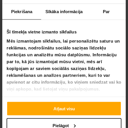
Elastīgas maksājumu metodes
Piekrišana
Sīkāka informācija
Par
Šī tīmekļa vietne izmanto sīkfailus
Sandbar Skateboard Haizivs 31X8"
Mēs izmantojam sīkfailus, lai personalizētu saturu un
Šis Sandbar Skateboard Haizivs 31X8" skrituļdēlis ir labs
reklāmas, nodrošinātu sociālo saziņas līdzekļu
dēlis kādam, kurš sāk iepazīties ar šo sporta veidu, lai
funkcijas un analizētu mūsu datplūsmu. Informāciju
apgūtu pamatus. Dēļa izmērs ir vislabāk piemērots
par to, kā jūs izmantojat mūsu vietni, mēs arī
pieaugušajiem.
Iezīmes
kopīgojam ar saviem sociālās saziņas līdzekļu,
Garums 31 collas/78,7 centimetri
reklamēšanas un analīzes partneriem, kuri to var
Platums 8 collas/20,3 centimetri
apvienot ar citu informāciju, ko viņiem sniedzat vai ko
Gredzenu izmērs 60x45mm
viņi apkopo, kad lietojat viņu pakalpojumus.
Matēriāls: 9-slāņu ķīniešu kļavas
Atļaut visu
Pielāgot