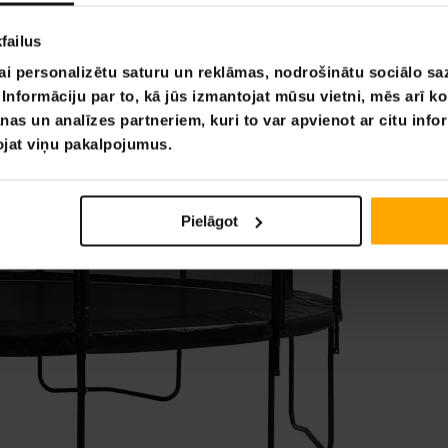
failus
ai personalizētu saturu un reklāmas, nodrošinātu sociālo saz
nformāciju par to, kā jūs izmantojat mūsu vietni, mēs arī k
nas un analīzes partneriem, kuri to var apvienot ar citu info
tojat viņu pakalpojumus.
Pielāgot