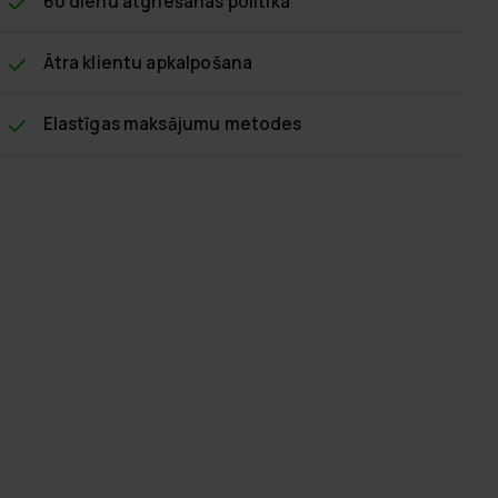
60 dienu atgriešanas politika
Ātra klientu apkalpošana
Elastīgas maksājumu metodes