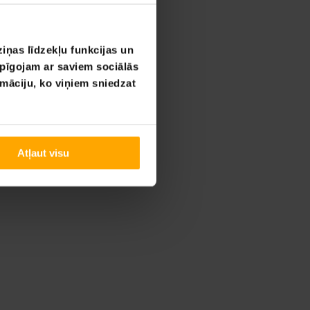
iņas līdzekļu funkcijas un
opīgojam ar saviem sociālās
rmāciju, ko viņiem sniedzat
Atļaut visu