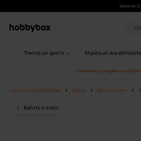
Vasaras iz
Pr
Treniņi un sports
Atpūta un āra aktivitāt
Bezmaksas piegāde pasūtījumi
Atpūta un āra aktivitātes
Batuts
Batuts 4 metri
S
Batuts 4 metri