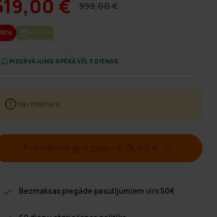
619,00 €
999,00 €
-38%
BEZ­MAK­SAS PIE­GĀ­DE
PIEDĀVĀJUMS SPĒKĀ VĒL 3 DIENAS
Nav noliktavā
Pievienot grozam
–
619,00 €
Bezmaksas piegāde
pasūtījumiem virs 50€