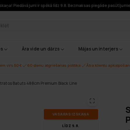
skaņa! Piedāvājumi ir spēkā līdz 9.8. Bezmaksas piegāde pasūtījumi
odukti
es
Āra vide un dārzs
Mājas un interjers
em virs 50€
60 dienu atgriešanas politika
Ātra klientu apkalpoša
tratos Batuts 488cm Premium Black Line
S
VA­SA­RAS IZ­SKA­ŅA
P
LĪDZ 9.8.