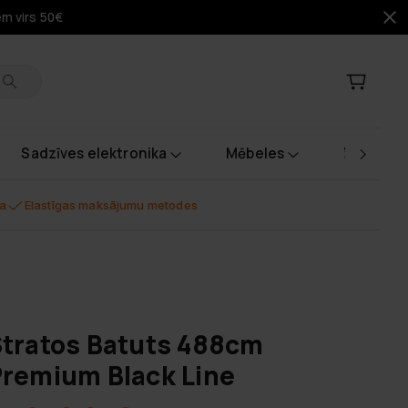
em virs 50€
Sadzīves elektronika
Mēbeles
Instrume
na
Elastīgas maksājumu metodes
tratos Batuts 488cm
remium Black Line