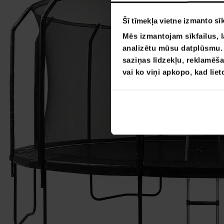
Šī tīmekļa vietne izmanto sīk
Mēs izmantojam sīkfailus, l
analizētu mūsu datplūsmu. I
saziņas līdzekļu, reklamēša
vai ko viņi apkopo, kad lie