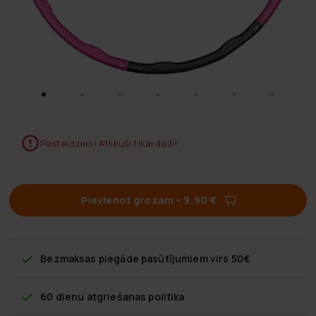
Pasteidzies! Atlikuši tikai daži!
Pievienot grozam
–
9,90 €
Bezmaksas piegāde
pasūtījumiem virs 50€
60 dienu atgriešanas politika