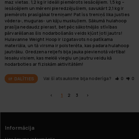
maz vietas. 1,2 kg ir ideāli piemērots iesācējiem. 1,5 kg – 
iesācējiem un mēreni pieredzējušiem, savukārt 2,1 kg ir 
piemērots prasīgākai treniņam! Pat īss treniņš lika justies 
vēdera-, muguras- un kāju muskuļiem. Sākumā hulahoop 
prasīja nedaudz pierast, bet pēc sākotnējās stīvības 
pārvarēšanas šis nodarbošanās veids kļūst ļoti jautrs! 
Hulavanne Weight Hoop ir izgatavots no patīkama 
materiāla, un tā virsma ir polsterēta, kas padara hulahoop 
jautrāku. Gredzena reljefs bija jauka pievienotā vērtība! 
Iesaku visiem, kas meklē vieglu un jautru veidu kā 
nodarboties ar fiziskām aktivitātēm!
Vai šī atsauksme bija noderīga?
0
0
DALĪTIES
<
1
2
3
>
Informācija