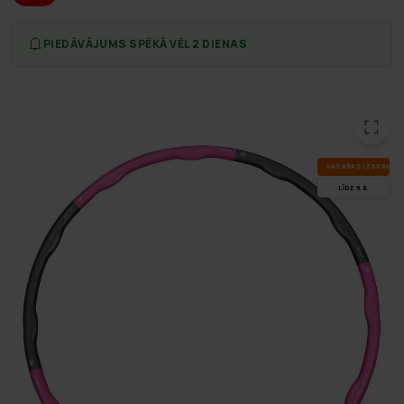
PIEDĀVĀJUMS SPĒKĀ VĒL 2 DIENAS
VA­SA­RAS IZ­SKA­ŅA
LĪDZ 9.8.