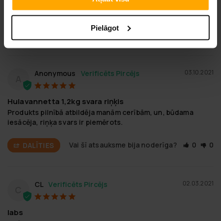
Izmantojot gāzes liesmu, es novecināju/tonēju trijstūra 
līstes, lai palīdzētu.
Pielāgot
Vai šī atsauksme bija noderīga?
0
0
DALĪTIES
03.10.2021
Anonymous
A
Hulavannetta 1,2kg svara riņķis
Produkts pilnībā atbildēja manām cerībām, un, būdama 
iesācēja, riņķa svars ir piemērots.
Vai šī atsauksme bija noderīga?
0
0
DALĪTIES
02.03.2021
CL
C
labs