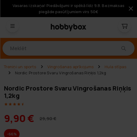
Vasaras izskaņa! Piedāvājumi ir spēkā līdz 9.8. Bezmaksas
piegāde pasūtījumiem virs 50€
Produkti
Treniņi un sports
Vingrošanas aprīkojums
Hula stīpas
Nordic Prostore Svaru Vingrošanas Riņķis 1,2kg
Nordic Prostore Svaru Vingrošanas Riņķis
1,2kg
9,90 €
29,90 €
-66%