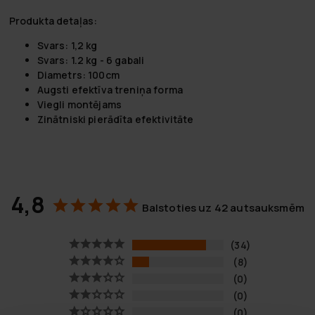
Produkta detaļas:
Svars: 1,2 kg
Svars: 1.2 kg - 6 gabali
Diametrs: 100cm
Augsti efektīva treniņa forma
Viegli montējams
Zinātniski pierādīta efektivitāte
4,8
Balstoties uz 42 autsauksmēm
34
8
0
0
0