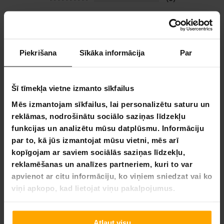
UZRAKSTĪT ATSAUKSMI
UZDOT JAUTĀJUMU
Piekrišana
Sīkāka informācija
Par
Atsauksme
Jautājums
Šī tīmekļa vietne izmanto sīkfailus
Mēs izmantojam sīkfailus, lai personalizētu saturu un
reklāmas, nodrošinātu sociālo saziņas līdzekļu
funkcijas un analizētu mūsu datplūsmu. Informāciju
11.18.2022
Teijo K.
TK
par to, kā jūs izmantojat mūsu vietni, mēs arī
kopīgojam ar saviem sociālās saziņas līdzekļu,
Tas bija pilnīgi apaļš un neiespējami to pagriezt, ja
reklamēšanas un analīzes partneriem, kuri to var
neprati, bet es pratu, hahā
apvienot ar citu informāciju, ko viņiem sniedzat vai ko
Virsraksts jau izsaka visu, vai vari labāk nekā es? Es to 
viņi apkopo, kad lietojat viņu pakalpojumus.
patiešām grozīju ap rokām...

Nē, patiesībā es nevēlos teikt, ka izmantoju to, lai izveidotu 
kūlīša kociņu brieža papardes formā. Ir daudz veidu ;) 
Atļaut visu