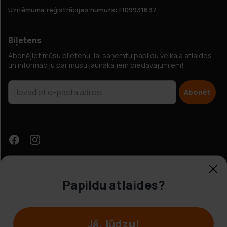
Uzņēmuma reģistrācijas numurs: FI09931637
Biļetens
Abonējiet mūsu biļetenu, lai saņemtu papildu veikala atlaides
un informāciju par mūsu jaunākajiem piedāvājumiem!
Abonēt
Papildu atlaides?
Klientu apkalpošana
Jā, lūdzu!