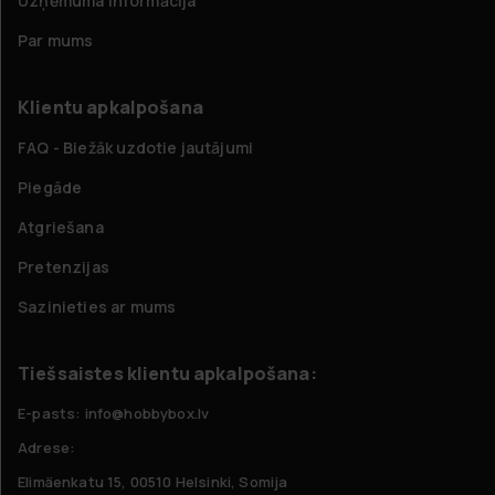
Uzņēmuma informācija
Par mums
Klientu apkalpošana
FAQ - Biežāk uzdotie jautājumi
Piegāde
Atgriešana
Pretenzijas
Sazinieties ar mums
Tiešsaistes klientu apkalpošana:
E-pasts: info@hobbybox.lv
Adrese:
Elimäenkatu 15, 00510 Helsinki, Somija