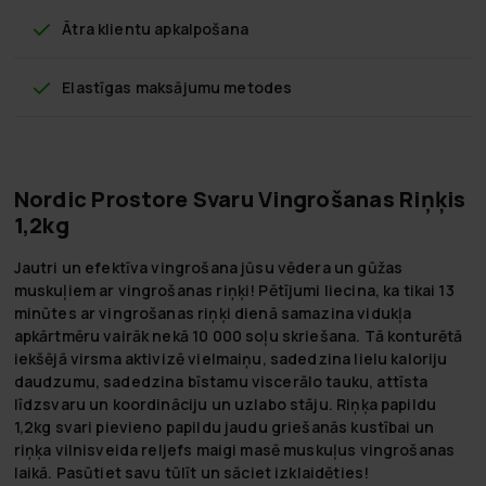
Ātra klientu apkalpošana
Elastīgas maksājumu metodes
Nordic Prostore Svaru Vingrošanas Riņķis
1,2kg
Jautri un efektīva vingrošana jūsu vēdera un gūžas
muskuļiem ar vingrošanas riņķi! Pētījumi liecina, ka tikai 13
minūtes ar vingrošanas riņķi dienā samazina vidukļa
apkārtmēru vairāk nekā 10 000 soļu skriešana. Tā konturētā
iekšējā virsma aktivizē vielmaiņu, sadedzina lielu kaloriju
daudzumu, sadedzina bīstamu viscerālo tauku, attīsta
līdzsvaru un koordināciju un uzlabo stāju. Riņķa papildu
1,2kg svari pievieno papildu jaudu griešanās kustībai un
riņķa vilnisveida reljefs maigi masē muskuļus vingrošanas
laikā. Pasūtiet savu tūlīt un sāciet izklaidēties!