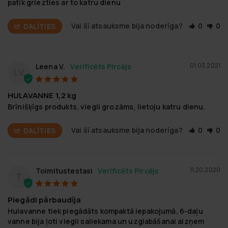
patīk griezties ar to katru dienu
Vai šī atsauksme bija noderīga?
0
0
DALĪTIES
01.03.2021
Leena V.
LV
HULAVANNE 1,2 kg
Brīnišķīgs produkts, viegli grozāms, lietoju katru dienu.
Vai šī atsauksme bija noderīga?
0
0
DALĪTIES
11.20.2020
Toimitustestasi
T
Piegādi pārbaudīja
Hulavanne tiek piegādāts kompaktā iepakojumā, 6-daļu 
vanne bija ļoti viegli saliekama un uzglabāšanai aizņem 