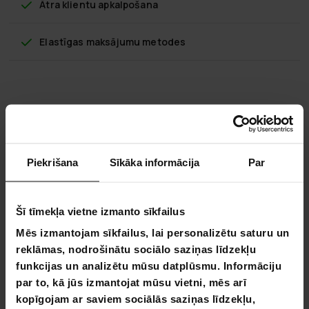
Ātra klientu apkalpošana
Elastīgas maksājumu metodes
Swoop elektriskā velosipēda akumulators
36V 10.4 AH Classic
Noņemams aizstājēj akumulators paredzēts Swoop Classic
Piekrišana
Sīkāka informācija
Par
28" elektriskajiem velosipēdiem. 36V / 10.4AH 2600 mAh. Šis
augstas kvalitātes litija-jona akumulators nodrošina
darbības rādiusu līdz 60 kilometriem pilnībā uzlādēts.
Šī tīmekļa vietne izmanto sīkfailus
Ieteicams vienmēr glabāt elektriskā velosipēda akumulatoru
Mēs izmantojam sīkfailus, lai personalizētu saturu un
istabas temperatūrā. Īpaši ziema, ir svarīgi akumulatoru
reklāmas, nodrošinātu sociālo saziņas līdzekļu
ņemt līdzi istabas temperatūrā, lai to nesabojātu aukstais
funkcijas un analizētu mūsu datplūsmu. Informāciju
gaiss vai sala. Sīkākus padomus un norādījumus par
elektriskā velosipēda un elektriskā velosipēda akumulatora
par to, kā jūs izmantojat mūsu vietni, mēs arī
glabāšanu varat izlasīt šeit.
kopīgojam ar saviem sociālās saziņas līdzekļu,