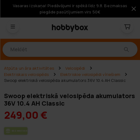
Vasaras izskaņa! Piedāvājumi ir spēkā līdz 9.8. Bezmaksas
piegāde pasūtījumiem virs 50€
Produkti
Atpūta un āra aktivitātes
Velosipēdi
Elektriskais velosipēds
Elektriskie velosipēdi vīriešiem
Swoop elektriskā velosipēda akumulators 36V 10.4 AH Classic
Swoop elektriskā velosipēda akumulators
36V 10.4 AH Classic
249,00 €
BEZ­MAK­SAS PIE­GĀ­DE