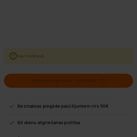
Nav noliktavā
Pievienot grozam
–
249,00 €
Bezmaksas piegāde
pasūtījumiem virs 50€
60 dienu atgriešanas politika