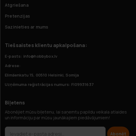
Atgriešana
Pretenzijas
Sazinieties ar mums
Tiešsaistes klientu apkalpošana:
E-pasts: info@hobbybox.lv
Adrese:
Elimäenkatu 15, 00510 Helsinki, Somija
Uzņēmuma reģistrācijas numurs: FI09931637
Biļetens
Abonējiet mūsu biļetenu, lai saņemtu papildu veikala atlaides
un informāciju par mūsu jaunākajiem piedāvājumiem!
Abonēt