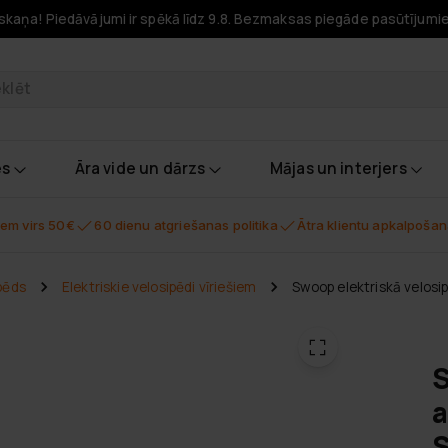
skaņa! Piedāvājumi ir spēkā līdz 9.8. Bezmaksas piegāde pasūtījumi
odukti
es
Āra vide un dārzs
Mājas un interjers
em virs 50€
60 dienu atgriešanas politika
Ātra klientu apkalpoša
ipēds
Elektriskie velosipēdi vīriešiem
Swoop elektriskā velosi
S
a
S