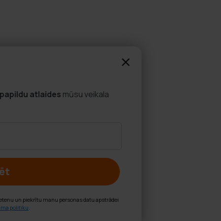
Saņemiet papildu atlaides!
Abonējiet mūsu biļetenu, lai saņemtu
papildu atlaid
sortimentam!
Abonēt
Abonējot, es apstiprinu, ka vēlos saņemt Hobbybox biļetenu un piekrītu man
saskaņā ar
privātuma politiku
.