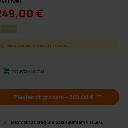
249,00 €
BEZ­MAK­SAS PIE­GĀ­DE
PIEDĀVĀJUMS SPĒKĀ VĒL 1 DIENU
Produkts pieejams
Pievienot grozam
–
249,00 €
Bezmaksas piegāde
pasūtījumiem virs 50€