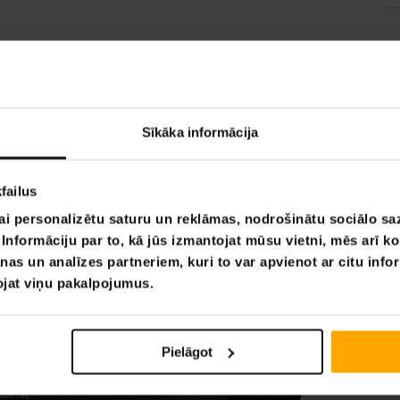
Sīkāka informācija
failus
ai personalizētu saturu un reklāmas, nodrošinātu sociālo saz
nformāciju par to, kā jūs izmantojat mūsu vietni, mēs arī k
nas un analīzes partneriem, kuri to var apvienot ar citu info
tojat viņu pakalpojumus.
Pielāgot