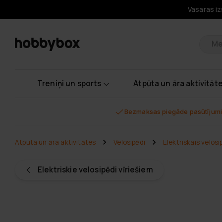
Vasaras iz
Pr
Treniņi un sports
Atpūta un āra aktivitāt
Bezmaksas piegāde pasūtījumi
Atpūta un āra aktivitātes
Velosipēdi
Elektriskais velos
Elektriskie velosipēdi vīriešiem