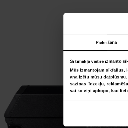
Piekrišana
Šī tīmekļa vietne izmanto sīk
Mēs izmantojam sīkfailus, l
analizētu mūsu datplūsmu. I
saziņas līdzekļu, reklamēša
vai ko viņi apkopo, kad lie