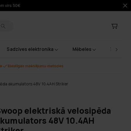
em virs 50€
Sadzīves elektronika
Mēbeles
Instrume
na
Elastīgas maksājumu metodes
pēda akumulators 48V 10.4AH Striker
woop elektriskā velosipēda
kumulators 48V 10.4AH
triker