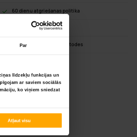
60 dienu atgriešanas politika
Ātra klientu apkalpošana
Elastīgas maksājumu metodes
Par
iņas līdzekļu funkcijas un
opīgojam ar saviem sociālās
rmāciju, ko viņiem sniedzat
Atļaut visu