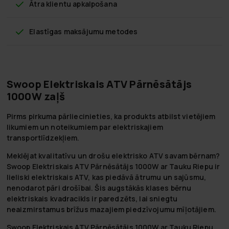
Ātra klientu apkalpošana
Elastīgas maksājumu metodes
Swoop Elektriskais ATV Pārnēsātājs
1000W zaļš
Pirms pirkuma pārliecinieties, ka produkts atbilst vietējiem
likumiem un noteikumiem par elektriskajiem
transportlīdzekļiem.
Meklējat kvalitatīvu un drošu elektrisko ATV savam bērnam?
Swoop Elektriskais ATV Pārnēsātājs 1000W ar Tauku Riepu ir
lieliski elektriskais ATV, kas piedāvā ātrumu un sajūsmu,
nenodarot pāri drošībai. Šis augstākās klases bērnu
elektriskais kvadracikls ir paredzēts, lai sniegtu
neaizmirstamus brīžus mazajiem piedzīvojumu mīļotājiem.
Swoop Elektriskais ATV Pārnēsātājs 1000W ar Tauku Riepu