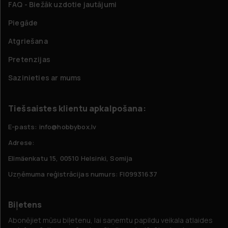
FAQ - Biežāk uzdotie jautājumi
Piegāde
Atgriešana
Pretenzijas
Sazinieties ar mums
Tiešsaistes klientu apkalpošana:
E-pasts: info@hobbybox.lv
Adrese:
Elimäenkatu 15, 00510 Helsinki, Somija
Uzņēmuma reģistrācijas numurs: FI09931637
Biļetens
Abonējiet mūsu biļetenu, lai saņemtu papildu veikala atlaides