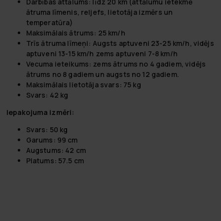
Darbības attālums: līdz 20 km (attālumu ietekmē
ātruma līmenis, reljefs, lietotāja izmērs un
temperatūra)
Maksimālais ātrums: 25 km/h
Trīs ātruma līmeņi: Augsts aptuveni 23-25 km/h, vidējs
aptuveni 13-15 km/h zems aptuveni 7-8 km/h
Vecuma ieteikums: zems ātrums no 4 gadiem, vidējs
ātrums no 8 gadiem un augsts no 12 gadiem.
Maksimālais lietotāja svars: 75 kg
Svars: 42 kg
Iepakojuma izmēri:
Svars: 50 kg
Garums: 99 cm
Augstums: 42 cm
Platums: 57.5 cm