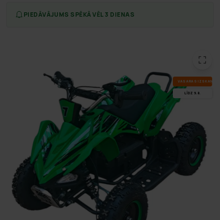
PIEDĀVĀJUMS SPĒKĀ VĒL 3 DIENAS
VA­SA­RAS IZ­SKA­ŅA
LĪDZ 9.8.