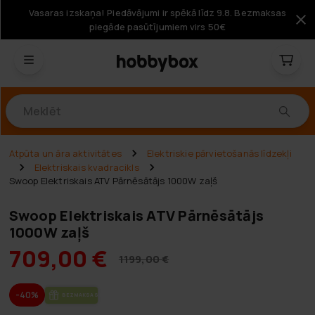
Vasaras izskaņa! Piedāvājumi ir spēkā līdz 9.8. Bezmaksas
piegāde pasūtījumiem virs 50€
Produkti
Atpūta un āra aktivitātes
Elektriskie pārvietošanās līdzekļi
Elektriskais kvadracikls
Swoop Elektriskais ATV Pārnēsātājs 1000W zaļš
Swoop Elektriskais ATV Pārnēsātājs
1000W zaļš
709,00 €
1199,00 €
-40%
BEZ­MAK­SAS PIE­GĀ­DE