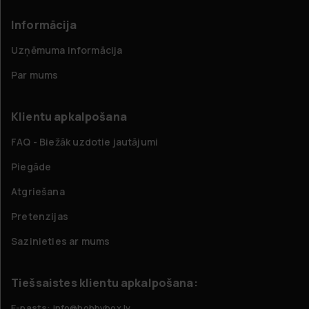
Informācija
Uzņēmuma informācija
Par mums
Klientu apkalpošana
FAQ - Biežāk uzdotie jautājumi
Piegāde
Atgriešana
Pretenzijas
Sazinieties ar mums
Tiešsaistes klientu apkalpošana:
E-pasts: info@hobbybox.lv