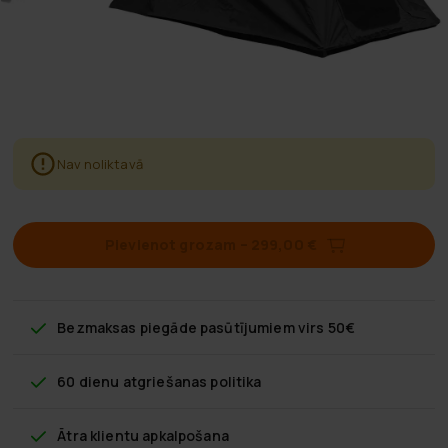
Nav noliktavā
Pievienot grozam
–
299,00 €
Bezmaksas piegāde
pasūtījumiem virs 50€
60 dienu atgriešanas politika
Ātra klientu apkalpošana