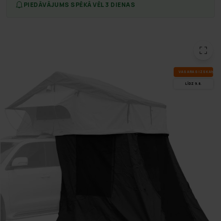
PIEDĀVĀJUMS SPĒKĀ VĒL 3 DIENAS
VA­SA­RAS IZ­SKA­ŅA
LĪDZ 9.8.