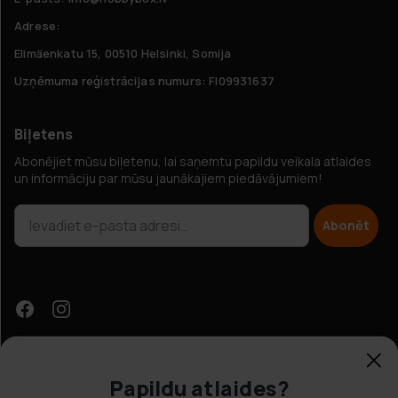
Adrese:
Elimäenkatu 15, 00510 Helsinki, Somija
Uzņēmuma reģistrācijas numurs: FI09931637
Biļetens
Abonējiet mūsu biļetenu, lai saņemtu papildu veikala atlaides
un informāciju par mūsu jaunākajiem piedāvājumiem!
Abonēt
Papildu atlaides?