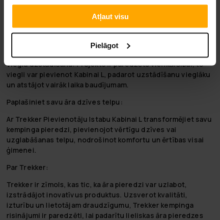
piedāvājot pietiekamu telpu gan glabāšanai, gan dzīvošanai.
Atļaut visu
Laikapstākļu izturīgs:
Izgatavots no 420D Oksfords
auduma, šī pievienotā istaba ir izturīga pret dažādiem
Pielāgot
laikapstākļiem, nodrošinot izturību un uzticamību.
Viegla uzstādīšana:
Projekts ir paredzēts vienkāršībai, to
viegli var pievienot Kabinai L, padarot uzstādīšanu vieglāku
un atstājot vairāk laika baudījumam.
Paplašiniet savu āra dzīves telpu:
Ar Trekker Pievienotāju Istabu Kabinai L transformējiet savu
kempinga pieredzi, pievienojot vērtīgu dzīves vai
uzglabāšanas telpu, nodrošinot komfortu un ērtības visai
ģimenei.
Par Trekker:
Trekker ir zīmols, kas tic, ka āra pieredzi var uzlabot,
izstrādājot inovatīvus produktus. Uzsverot kvalitāti,
izturību un lietotājam draudzīgumu, Trekker kempinga
risinājumi ir paredzēti, lai padarītu lieliskas āra pieredzes