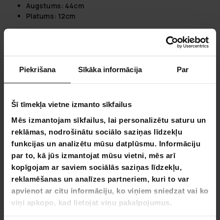
Augstums:
44cm
Platums:
12cm
Trekker Pievienotāja Istaba Kabinai L:
Papildu aktivitāšu telpa ģimenei:
nodrošina papildu
dzīvojamās vai glabāšanas telpas, padarot kempinga
Piekrišana
Sīkāka informācija
Par
braucienus ērtākus.
Labā patvērums saulainās dienās:
piedāvā aizsardzību
no saules, radot vēsu, ēnu pārklātu atpūtas zonu.
Aizsargā no vēja vējainos laika apstākļos:
darbojas kā
Šī tīmekļa vietne izmanto sīkfailus
vēja barjera, piedāvājot stabilāku un komfortablāku
Mēs izmantojam sīkfailus, lai personalizētu saturu un
vidi.
reklāmas, nodrošinātu sociālo saziņas līdzekļu
Viegli iekļūt teltī, kad līst:
nodrošina vieglu un sausu
piekļuvi teltij, uzlabojot ērtības slapjos laika apstākļos.
funkcijas un analizētu mūsu datplūsmu. Informāciju
Paplašināt telpu āra kempingam:
palielina
par to, kā jūs izmantojat mūsu vietni, mēs arī
izmantojamo telpu, padarot to ideālu uz ilgāku laiku
kopīgojam ar saviem sociālās saziņas līdzekļu,
paliekamām lielākām grupām.
reklamēšanas un analīzes partneriem, kuri to var
apvienot ar citu informāciju, ko viņiem sniedzat vai ko
Kāpēc izvēlēties Trekker Pievienotāju Istabu Kabinai L:
viņi apkopo, kad lietojat viņu pakalpojumus.
Plašas dizaina:
unikālais konusveida dizains maksimizē
telpu tur, kur tas ir visvairāk nepieciešams, piemēram,