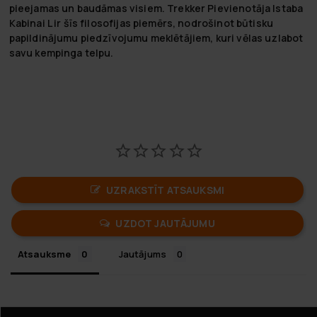
pieejamas un baudāmas visiem. Trekker Pievienotāja Istaba
Kabinai L ir šīs filosofijas piemērs, nodrošinot būtisku
papildinājumu piedzīvojumu meklētājiem, kuri vēlas uzlabot
savu kempinga telpu.
UZRAKSTĪT ATSAUKSMI
UZDOT JAUTĀJUMU
Atsauksme
Jautājums