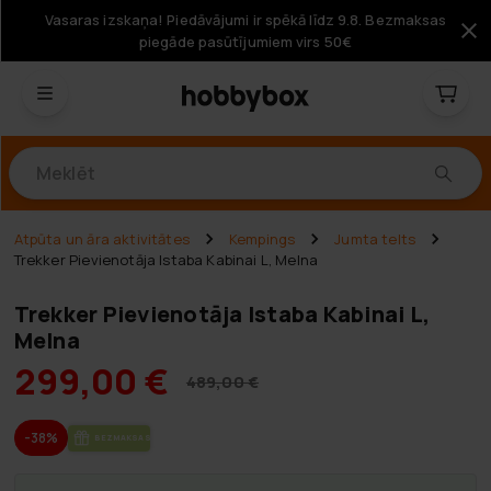
Vasaras izskaņa! Piedāvājumi ir spēkā līdz 9.8. Bezmaksas
piegāde pasūtījumiem virs 50€
Produkti
Atpūta un āra aktivitātes
Kempings
Jumta telts
Trekker Pievienotāja Istaba Kabinai L, Melna
Trekker Pievienotāja Istaba Kabinai L,
Melna
299,00 €
489,00 €
-38%
BEZ­MAK­SAS PIE­GĀ­DE