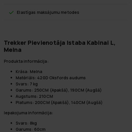
Elastīgas maksājumu metodes
Trekker Pievienotāja Istaba Kabinai L,
Melna
Produkta informācija:
Krāsa:
Melna
Matēriāls:
420D Oksfords audums
Svars:
7 kg
Garums:
250CM (Apakšā), 190CM (Augšā)
Augstums:
210CM
Platums:
200CM (Apakšā), 140CM (Augšā)
Iepakojuma informācija:
Svars:
8kg
Garums:
60cm