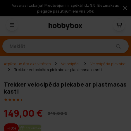
Vasaras izskaņa! Piedāvājumi ir spēkā līdz 9.8. Bezmaksas
piegāde pasūtījumiem virs 50€
Produkti
Atpūta un āra aktivitātes
Velosipēdi
Velosipēda piekabe
Trekker velosipēda piekabe ar plastmasas kasti
Trekker velosipēda piekabe ar plastmasas
kasti
149,00 €
249,00 €
-40%
BEZ­MAK­SAS PIE­GĀ­DE