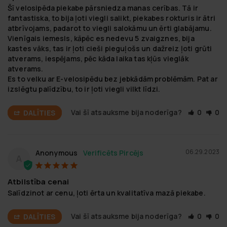
Šī velosipēda piekabe pārsniedza manas cerības. Tā ir 
fantastiska, to bija ļoti viegli salikt, piekabes rokturis ir ātri 
atbrīvojams, padarot to viegli salokāmu un ērti glabājamu. 
Vienīgais iemesls, kāpēc es nedevu 5 zvaigznes, bija 
kastes vāks, tas ir ļoti cieši pieguļošs un dažreiz ļoti grūti 
atverams, iespējams, pēc kāda laika tas kļūs vieglāk 
atverams. 

Es to velku ar E-velosipēdu bez jebkādām problēmām. Pat ar 
izslēgtu palīdzību, to ir ļoti viegli vilkt līdzi.
Vai šī atsauksme bija noderīga?
0
0
DALĪTIES
06.29.2023
Anonymous
A
Atbilstība cenai
Salīdzinot ar cenu, ļoti ērta un kvalitatīva mazā piekabe.
Vai šī atsauksme bija noderīga?
0
0
DALĪTIES