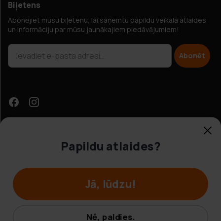
Biļetens
Abonējiet mūsu biļetenu, lai saņemtu papildu veikala atlaides
un informāciju par mūsu jaunākajiem piedāvājumiem!
Abonēt
Papildu atlaides?
Klientu apkalpošana
Jā, lūdzu!
© Hobbybox 2025
Noteikumi un nosacījumi
Nē, paldies.
Privātuma politika