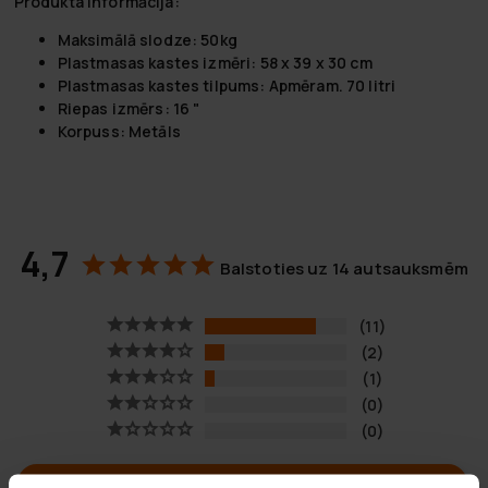
Produkta informācija:
Maksimālā slodze: 50kg
Plastmasas kastes izmēri: 58 x 39 x 30 cm
Plastmasas kastes tilpums: Apmēram. 70 litri
Riepas izmērs: 16 "
Korpuss: Metāls
4,7
Balstoties uz 14 autsauksmēm
11
2
1
0
0
UZRAKSTĪT ATSAUKSMI