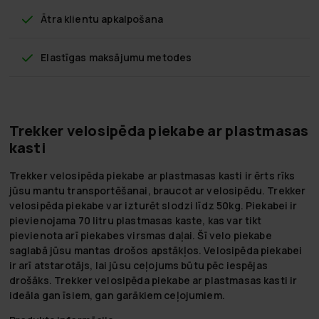
Ātra klientu apkalpošana
Elastīgas maksājumu metodes
Trekker velosipēda piekabe ar plastmasas
kasti
Trekker velosipēda piekabe ar plastmasas kasti ir ērts rīks
jūsu mantu transportēšanai, braucot ar velosipēdu. Trekker
velosipēda piekabe var izturēt slodzi līdz 50kg. Piekabei ir
pievienojama 70 litru plastmasas kaste, kas var tikt
pievienota arī piekabes virsmas daļai. Šī velo piekabe
saglabā jūsu mantas drošos apstākļos. Velosipēda piekabei
ir arī atstarotājs, lai jūsu ceļojums būtu pēc iespējas
drošāks. Trekker velosipēda piekabe ar plastmasas kasti ir
ideāla gan īsiem, gan garākiem ceļojumiem.