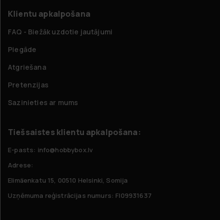
Klientu apkalpošana
FAQ - Biežāk uzdotie jautājumi
Piegāde
Atgriešana
Pretenzijas
Sazinieties ar mums
Tiešsaistes klientu apkalpošana:
E-pasts: info@hobbybox.lv
Adrese:
Elimäenkatu 15, 00510 Helsinki, Somija
Uzņēmuma reģistrācijas numurs: FI09931637