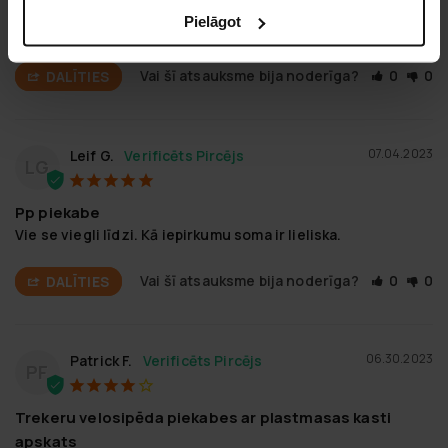
-Viegli vadāma aiz velosipēda.

Pielāgot
Vienkārši labs pirkums par labu cenu, tas ir tā vērts!
Vai šī atsauksme bija noderīga?
0
0
DALĪTIES
07.04.2023
Leif G.
LG
Pp piekabe
Vie se viegli līdzi. Kā iepirkumu soma ir lieliska.
Vai šī atsauksme bija noderīga?
0
0
DALĪTIES
06.30.2023
Patrick F.
PF
Trekeru velosipēda piekabes ar plastmasas kasti
apskats