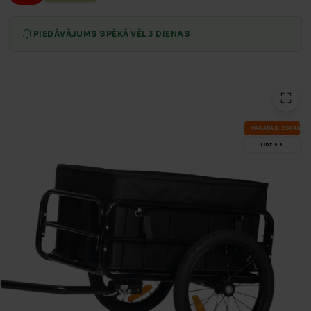
PIEDĀVĀJUMS SPĒKĀ VĒL 3 DIENAS
VA­SA­RAS IZ­SKA­ŅA
LĪDZ 9.8.