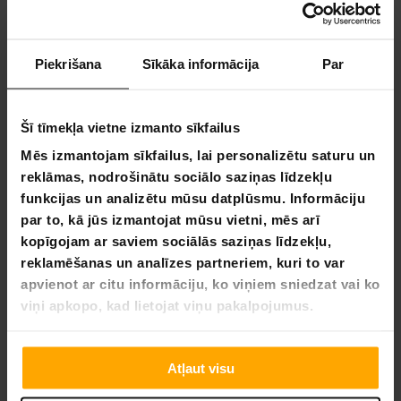
UZDOT JAUTĀJUMU
Piekrišana
Sīkāka informācija
Par
Atsauksme
Jautājums
Šī tīmekļa vietne izmanto sīkfailus
Mēs izmantojam sīkfailus, lai personalizētu saturu un
reklāmas, nodrošinātu sociālo saziņas līdzekļu
07.07.2023
Anonymous
funkcijas un analizētu mūsu datplūsmu. Informāciju
A
par to, kā jūs izmantojat mūsu vietni, mēs arī
kopīgojam ar saviem sociālās saziņas līdzekļu,
Vieglā un ērtā
reklamēšanas un analīzes partneriem, kuri to var
Ātra un viegla piegāde! Velosipēda piekabe atbilst visām 
manām cerībām:

apvienot ar citu informāciju, ko viņiem sniedzat vai ko
-Labas iepakošanas telpas. Vieglā kārtā ietilpst benzīna 
viņi apkopo, kad lietojat viņu pakalpojumus.
kanna, ledusskapis un bagāža, kad braucam uz laivu.

-Labi, ka kastei ir vāks, ja ir mazākas lietas, ko vēlas 
nodrošināt.

Atļaut visu
-Stabila un izturīga, neesot apgrūtinoša.

-Vienkārši salokāma uzglabāšanai, aizņem maz vietas.
