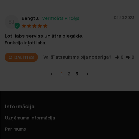
05.30.2023
Bengt J.
BJ
Ļoti labs serviss un ātra piegāde.
Funkcija ir ļoti laba.
Vai šī atsauksme bija noderīga?
0
0
DALĪTIES
<
1
2
3
>
Informācija
Uzņēmuma informācija
Par mums