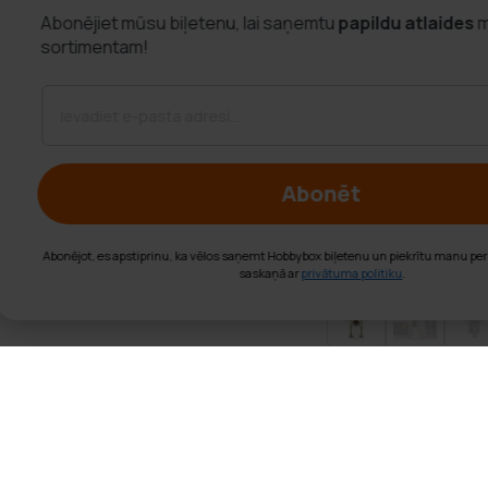
Abonējiet mūsu biļetenu, lai saņemtu
papildu atlaid
sortimentam!
Abonēt
Abonējot, es apstiprinu, ka vēlos saņemt Hobbybox biļetenu un piekrītu ma
saskaņā ar
privātuma politiku
.
Trekker Kaķu Ko