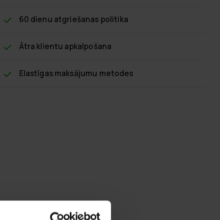
60 dienu atgriešanas politika
Ātra klientu apkalpošana
Elastīgas maksājumu metodes