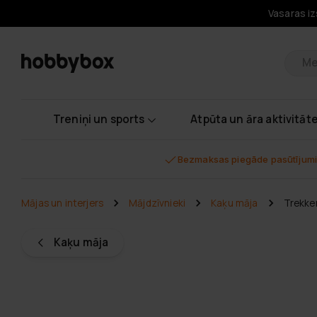
Vasaras iz
Pr
Treniņi un sports
Atpūta un āra aktivitāt
Bezmaksas piegāde pasūtījumi
Mājas un interjers
Mājdzīvnieki
Kaķu māja
Trekke
Kaķu māja