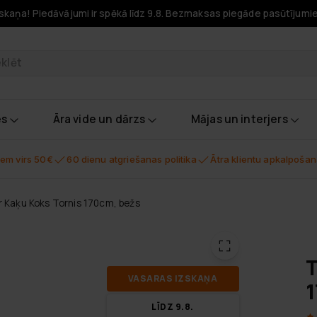
skaņa! Piedāvājumi ir spēkā līdz 9.8. Bezmaksas piegāde pasūtījumi
odukti
es
Āra vide un dārzs
Mājas un interjers
em virs 50€
60 dienu atgriešanas politika
Ātra klientu apkalpoša
r Kaķu Koks Tornis 170cm, bežs
T
VA­SA­RAS IZ­SKA­ŅA
1
LĪDZ 9.8.