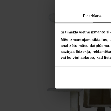
Piekrišana
Šī tīmekļa vietne izmanto sīk
Mēs izmantojam sīkfailus, l
analizētu mūsu datplūsmu. I
saziņas līdzekļu, reklamēša
vai ko viņi apkopo, kad lie