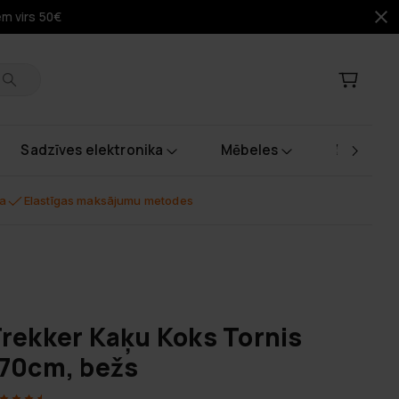
em virs 50€
Sadzīves elektronika
Mēbeles
Instrume
na
Elastīgas maksājumu metodes
rekker Kaķu Koks Tornis
70cm, bežs