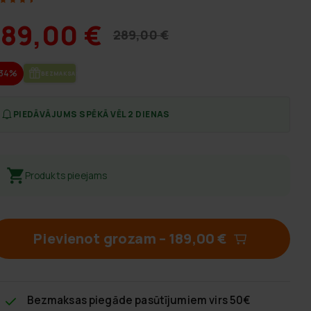
189,00 €
289,00 €
-34%
BEZ­MAK­SAS PIE­GĀ­DE
PIEDĀVĀJUMS SPĒKĀ VĒL 2 DIENAS
Produkts pieejams
Pievienot grozam
–
189,00 €
Bezmaksas piegāde
pasūtījumiem virs 50€