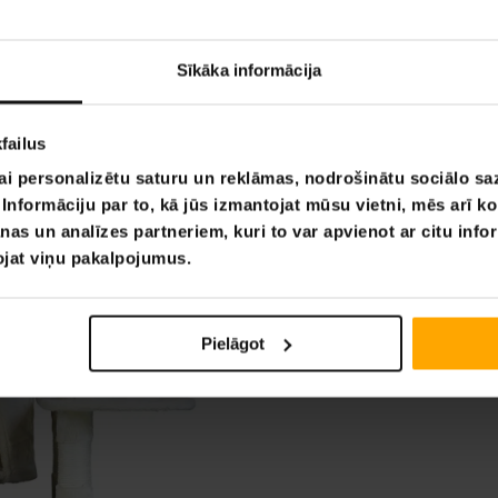
Sīkāka informācija
failus
ai personalizētu saturu un reklāmas, nodrošinātu sociālo saz
nformāciju par to, kā jūs izmantojat mūsu vietni, mēs arī k
nas un analīzes partneriem, kuri to var apvienot ar citu info
tojat viņu pakalpojumus.
Pielāgot