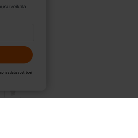
es
mūsu veikala
nu personas datu apstrādei
ks Tornis 170cm, bežs