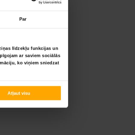
Par
iņas līdzekļu funkcijas un
opīgojam ar saviem sociālās
rmāciju, ko viņiem sniedzat
Atļaut visu