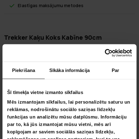
Elastīgas maksājumu metodes
Trekker Kaķu Koks Kabīne 90cm
Trekker Kaķu Koks Kabīne 90cm ir vieta, kurā kaķis var baudīt
sev raksturīgus apstākļus un kairinājumus. Kāpināšanās
koks ir lieliska vieta, kur kaķim ir atļauts laist klāt savus
nagus. Kaķiem patīk novērot apkārtējo no augstām vietām,
Piekrišana
Sīkāka informācija
Par
tādēļ jūsu kaķis var atpūsties uz kāpināšanās koka un vērot,
kas apkārt notiek.
Šī tīmekļa vietne izmanto sīkfailus
Šim kaķu kokam ir 90 cm augstums un augšējā līmenī ir
mājīga kabīne, kurā jūsu kaķis var atpūsties. Kaķu koks ne
Mēs izmantojam sīkfailus, lai personalizētu saturu un
tikai rosinās kaķi kustēties un kāpt, bet arī nodrošinās
reklāmas, nodrošinātu sociālo saziņas līdzekļu
patīkamu atpūtas vietu.
funkcijas un analizētu mūsu datplūsmu. Informāciju
Produkta informācija:
par to, kā jūs izmantojat mūsu vietni, mēs arī
kopīgojam ar saviem sociālās saziņas līdzekļu,
Krāsa: Pelēka