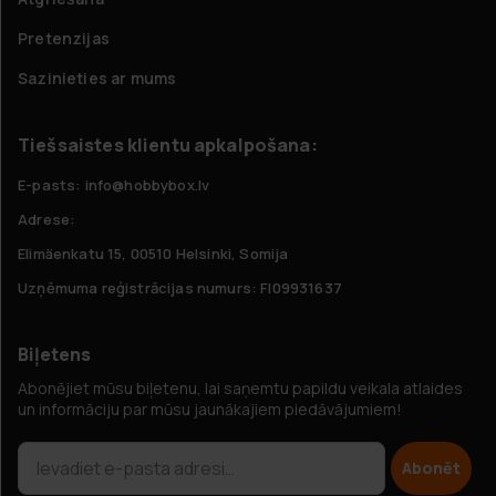
Pretenzijas
Sazinieties ar mums
Tiešsaistes klientu apkalpošana:
E-pasts: info@hobbybox.lv
Adrese:
Elimäenkatu 15, 00510 Helsinki, Somija
Uzņēmuma reģistrācijas numurs: FI09931637
Biļetens
Abonējiet mūsu biļetenu, lai saņemtu papildu veikala atlaides
un informāciju par mūsu jaunākajiem piedāvājumiem!
Abonēt