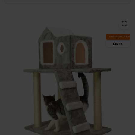
VA­SA­RAS IZ­SKA­ŅA
LĪDZ 9.8.