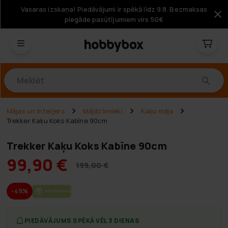
Vasaras izskaņa! Piedāvājumi ir spēkā līdz 9.8. Bezmaksas
piegāde pasūtījumiem virs 50€
Produkti
Mājas un interjers
Mājdzīvnieki
Kaķu māja
Trekker Kaķu Koks Kabīne 90cm
Trekker Kaķu Koks Kabīne 90cm
99,90 €
199,00 €
-49%
BEZ­MAK­SAS PIE­GĀ­DE
PIEDĀVĀJUMS SPĒKĀ VĒL 3 DIENAS