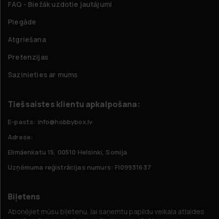
FAQ - Biežāk uzdotie jautājumi
Piegāde
Atgriešana
Pretenzijas
Sazinieties ar mums
Tiešsaistes klientu apkalpošana:
E-pasts: info@hobbybox.lv
Adrese:
Elimäenkatu 15, 00510 Helsinki, Somija
Uzņēmuma reģistrācijas numurs: FI09931637
Biļetens
Abonējiet mūsu biļetenu, lai saņemtu papildu veikala atlaides