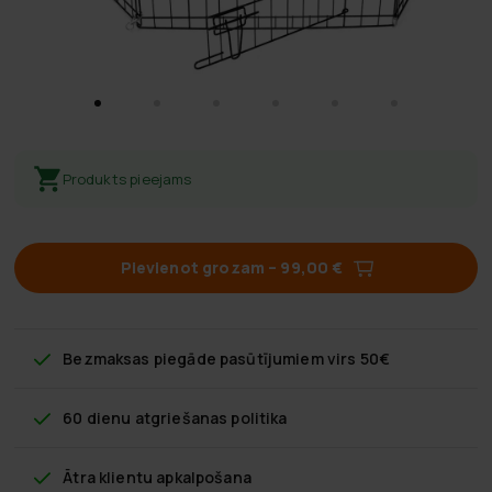
Produkts pieejams
Pievienot grozam
–
99,00 €
Bezmaksas piegāde
pasūtījumiem virs 50€
60 dienu atgriešanas politika
Ātra klientu apkalpošana