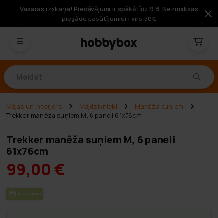
Vasaras izskaņa! Piedāvājumi ir spēkā līdz 9.8. Bezmaksas
piegāde pasūtījumiem virs 50€
Produkti
Mājas un interjers
Mājdzīvnieki
Manēža suņiem
Trekker manēža suņiem M, 6 paneli 61x76cm
Trekker manēža suņiem M, 6 paneli
61x76cm
99,00 €
BEZ­MAK­SAS PIE­GĀ­DE