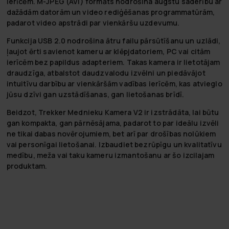
ierīcēm. M-JPEG (AVI) formāts nodrošina augstu saderību ar
dažādām datorām un video rediģēšanas programmatūrām,
padarot video apstrādi par vienkāršu uzdevumu.
Funkcija USB 2.0 nodrošina ātru failu pārsūtīšanu un uzlādi,
ļaujot ērti savienot kameru ar klēpjdatoriem, PC vai citām
ierīcēm bez papildus adapteriem. Takas kamera ir lietotājam
draudzīga, atbalstot daudzvalodu izvēlni un piedāvājot
intuitīvu darbību ar vienkāršām vadības ierīcēm, kas atvieglo
jūsu dzīvi gan uzstādīšanas, gan lietošanas brīdī.
Beidzot, Trekker Mednieku Kamera V2 ir izstrādāta, lai būtu
gan kompakta, gan pārnēsājama, padarot to par ideālu izvēli
ne tikai dabas novērojumiem, bet arī par drošības nolūkiem
vai personīgai lietošanai. Izbaudiet bezrūpīgu un kvalitatīvu
medību, meža vai taku kameru izmantošanu ar šo izcilajam
produktam.