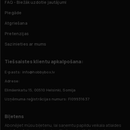
FAQ - Biežāk uzdotie jautājumi
Piegāde
Atgriešana
Pretenzijas
Sazinieties ar mums
Tiešsaistes klientu apkalpošana:
E-pasts: info@hobbybox.lv
Adrese:
Elimäenkatu 15, 00510 Helsinki, Somija
Uzņēmuma reģistrācijas numurs: FI09931637
Biļetens
Abonējiet mūsu biļetenu, lai saņemtu papildu veikala atlaides