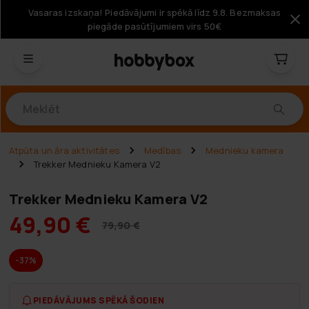
Vasaras izskaņa! Piedāvājumi ir spēkā līdz 9.8. Bezmaksas
piegāde pasūtījumiem virs 50€
Produkti
Atpūta un āra aktivitātes
Medības
Mednieku kamera
Trekker Mednieku Kamera V2
Trekker Mednieku Kamera V2
49,90 €
79,90 €
-37%
PIEDĀVĀJUMS SPĒKĀ ŠODIEN