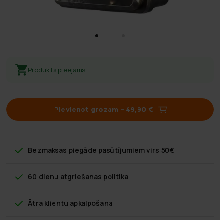
Produkts pieejams
Pievienot grozam
–
49,90 €
Bezmaksas piegāde
pasūtījumiem virs 50€
60 dienu atgriešanas politika
Ātra klientu apkalpošana