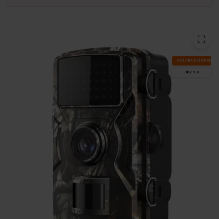
VA­SA­RAS IZ­SKA­ŅA
LĪDZ 9.8.