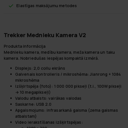
Elastīgas maksājumu metodes
Trekker Mednieku Kamera V2
Produkta informācija
Mednieku kamera, medību kamera, meža kamera un taku
kamera. Nobriedušas iespējas kompaktā izmērā.
Displejs: 2,0 collu ekrāns
Galvenais kontrolieris / mikroshēma: Jianrong + 1084
mikroshēma
Izšķirtspēja (foto): 1 000 000 pikseļi (t.i., 100W pikseļi
→ 10 megapikseļi)
Valodu atbalsts: vairākas valodas
Saskarne: USB 2.0
Apgaismojums: infrasarkanā gaisma (zema gaismas
atbalstam)
Video ierakstīšanas izšķirtspējas: