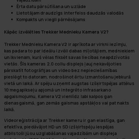
Ērta datu pārsūtīšana un uzlāde
Lietotājam draudzīgs interfeiss daudzās valodās
Kompakts un viegli pārnēsājams
Kāpēc izvēlēties Trekker Mednieku Kamera V2?
Trekker Mednieku Kamera V2 ir aprīkota ar virkni iezīmju,
kas padara to par ideālu izvēli dabas mīļotājiem, medniekiem
un ikvienam, kurš vēlas fiksēt savas liecības neapdzīvotās
vietās. Šīs kameras 2.0 collu displejs ļauj nekavējoties
pārskatīt fotogrāfijas un video bez nepieciešamības
pieslēgt to datoram, nodrošinot ērtu izmantošanu jebkurā
vietā un laikā. Ar spēju uzņemt augstas izšķirtspējas attēlus
10 megapikseļu apjomā un integrēto infrasarkano
apgaismojumu, Kamera V2 vienlīdz labi kalpos gan
dienasgaismā, gan zemās gaismas apstākļos vai pat nakts
laikā.
Videoreģistrācija ar Trekker kameru ir gan elastīga, gan
efektīva, piedāvājot HD un SD izšķirtspēju iespējas
atbilstoši jūsu uzglabāšanas vajadzībām un displeja