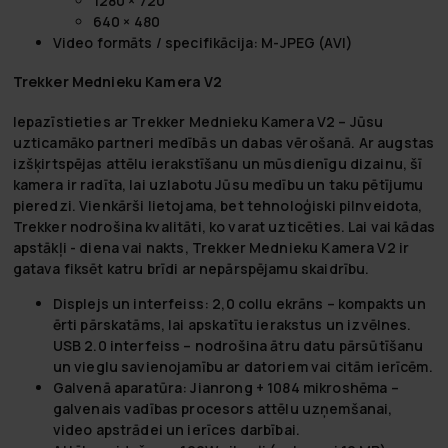
1280 × 720
640 × 480
Video formāts / specifikācija: M-JPEG (AVI)
Trekker Mednieku Kamera V2
Iepazīstieties ar
Trekker Mednieku Kamera V2
– Jūsu
uzticamāko partneri medībās un dabas vērošanā. Ar augstas
izšķirtspējas attēlu ierakstīšanu un mūsdienīgu dizainu, šī
kamera ir radīta, lai uzlabotu Jūsu medību un taku pētījumu
pieredzi. Vienkārši lietojama, bet tehnoloģiski pilnveidota,
Trekker nodrošina kvalitāti, ko varat uzticēties. Lai vai kādas
apstākļi - diena vai nakts, Trekker Mednieku Kamera V2 ir
gatava fiksēt katru brīdi ar nepārspējamu skaidrību.
Displejs un interfeiss:
2,0 collu ekrāns – kompakts un
ērti pārskatāms, lai apskatītu ierakstus un izvēlnes.
USB 2.0 interfeiss – nodrošina ātru datu pārsūtīšanu
un vieglu savienojamību ar datoriem vai citām ierīcēm.
Galvenā aparatūra:
Jianrong + 1084 mikroshēma –
galvenais vadības procesors attēlu uzņemšanai,
video apstrādei un ierīces darbībai.