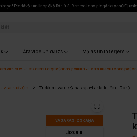
skaņa! Piedāvājumi ir spēkā līdz 9.8. Bezmaksas piegāde pasūtījumi
odukti
es
Āra vide un dārzs
Mājas un interjers
em virs 50€
60 dienu atgriešanas politika
Ātra klientu apkalpoša
pavi ar radzēm
Trekker svarcelšanas apavi ar kniedēm - Rozā
T
VA­SA­RAS IZ­SKA­ŅA
k
LĪDZ 9.8.