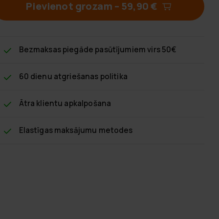
Pievienot grozam
–
59,90 €
Bezmaksas piegāde
pasūtījumiem virs 50€
60 dienu atgriešanas politika
Ātra klientu apkalpošana
Elastīgas maksājumu metodes