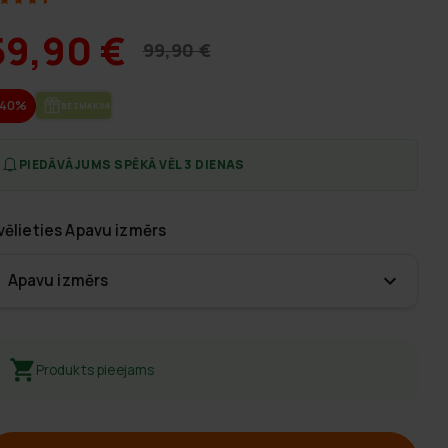
59,90 €
99,90 €
-40%
BEZ­MAK­SAS PIE­GĀ­DE
PIEDĀVĀJUMS SPĒKĀ VĒL 3 DIENAS
vēlieties
Apavu izmērs
Apavu izmērs
Produkts pieejams