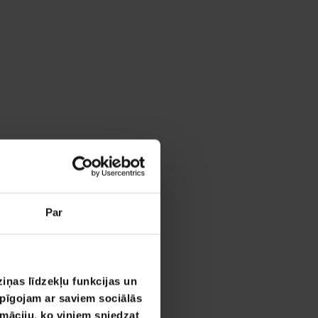
Par
iņas līdzekļu funkcijas un
opīgojam ar saviem sociālās
rmāciju, ko viņiem sniedzat