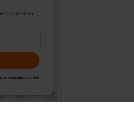
es
mūsu veikala
nu personas datu apstrādei
šanas apavi ar kniedēm - Rozā