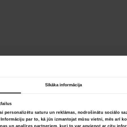
Sīkāka informācija
failus
ai personalizētu saturu un reklāmas, nodrošinātu sociālo saz
nformāciju par to, kā jūs izmantojat mūsu vietni, mēs arī k
nas un analīzes partneriem, kuri to var apvienot ar citu info