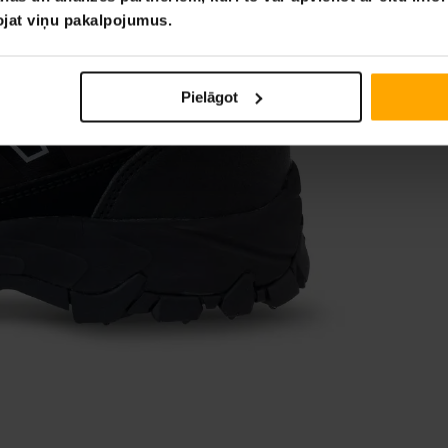
tojat viņu pakalpojumus.
Pielāgot