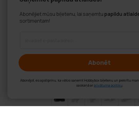
Abonējiet mūsu biļetenu, lai saņemtu
papildu atlaid
sortimentam!
Abonēt
Abonējot, es apstiprinu, ka vēlos saņemt Hobbybox biļetenu un piekrītu ma
saskaņā ar
privātuma politiku
.
Trekker svarcel