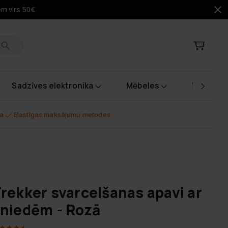
em virs 50€
Sadzīves elektronika
Mēbeles
Instrume
na
Elastīgas maksājumu metodes
rekker svarcelšanas apavi ar
niedēm - Rozā