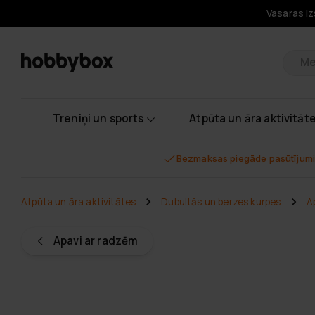
Vasaras iz
Pr
Treniņi un sports
Atpūta un āra aktivitāt
Bezmaksas piegāde pasūtījumi
Atpūta un āra aktivitātes
Dubultās un berzes kurpes
A
Apavi ar radzēm