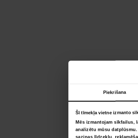
Piekrišana
Šī tīmekļa vietne izmanto sīk
Mēs izmantojam sīkfailus, l
analizētu mūsu datplūsmu. I
saziņas līdzekļu, reklamēša