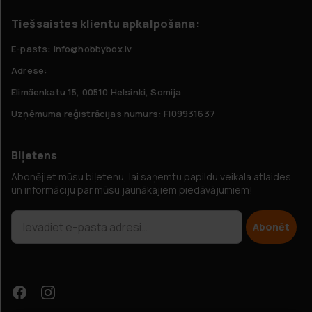
Tiešsaistes klientu apkalpošana:
E-pasts: info@hobbybox.lv
Adrese:
Elimäenkatu 15, 00510 Helsinki, Somija
Uzņēmuma reģistrācijas numurs: FI09931637
Biļetens
Abonējiet mūsu biļetenu, lai saņemtu papildu veikala atlaides
un informāciju par mūsu jaunākajiem piedāvājumiem!
Abonēt