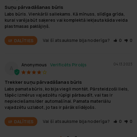
Suņu pārvadāšanas būris
Labs būris. Vienkārši saliekams. Kā mīnuss, slīdīga grīda, 
kurai varēja būt saķeres vai komplektā iekļauta kāda veida 
plastmasas paklājiņš.
Vai šī atsauksme bija noderīga?
0
0
DALĪTIES
04.13.2023
Anonymous
A
Trekker suņu pārvadāšanas būris
Labs pamata būris, ko bija viegli montēt. Pārsteidzoši liels, 
tāpēc izmērus vajadzētu rūpīgi pārbaudīt, vai tas ir 
nepieciešams/der automašīnai. Pamata materiālu 
vajadzētu uzlabot, jo tas ir pārāk slīdējošs.
Vai šī atsauksme bija noderīga?
0
0
DALĪTIES