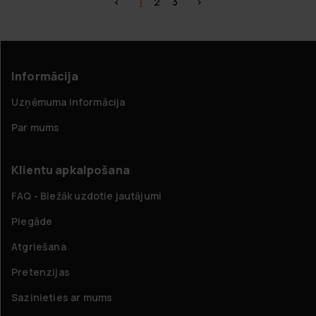
<
1
2
3
>
Informācija
Uzņēmuma informācija
Par mums
Klientu apkalpošana
FAQ - Biežāk uzdotie jautājumi
Piegāde
Atgriešana
Pretenzijas
Sazinieties ar mums