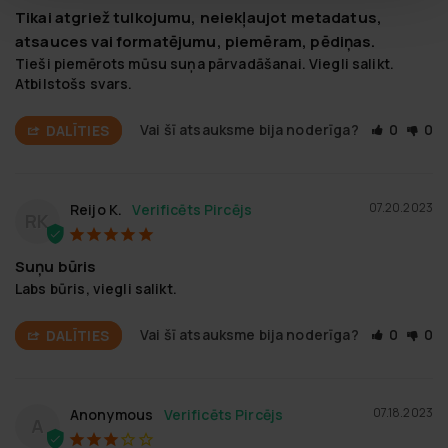
Tikai atgriež tulkojumu, neiekļaujot metadatus,
atsauces vai formatējumu, piemēram, pēdiņas.
Tieši piemērots mūsu suņa pārvadāšanai. Viegli salikt. 
Atbilstošs svars.
Vai šī atsauksme bija noderīga?
0
0
DALĪTIES
07.20.2023
Reijo K.
RK
Suņu būris
Labs būris, viegli salikt.
Vai šī atsauksme bija noderīga?
0
0
DALĪTIES
07.18.2023
Anonymous
A