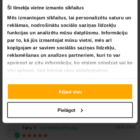
UZDOT JAUTĀJUMU
Šī tīmekļa vietne izmanto sīkfailus
Mēs izmantojam sīkfailus, lai personalizētu saturu un
Atsauksme
Jautājums
reklāmas, nodrošinātu sociālo saziņas līdzekļu
funkcijas un analizētu mūsu datplūsmu. Informāciju
par to, kā jūs izmantojat mūsu vietni, mēs arī
kopīgojam ar saviem sociālās saziņas līdzekļu,
reklamēšanas un analīzes partneriem, kuri to var
04.14.2025
Dainis R.
DR
apvienot ar citu informāciju, ko viņiem sniedzat vai ko
Latvia
viņi apkopo, kad lietojat viņu pakalpojumus.
Praktisks būris,laba kvalitāte.
Ērti izliekas auto bagažniekā.
Atļaut visu
Vai šī atsauksme bija noderīga?
0
0
DALĪTIES
Pielāgot
08.16.2023
Taru T.
TT