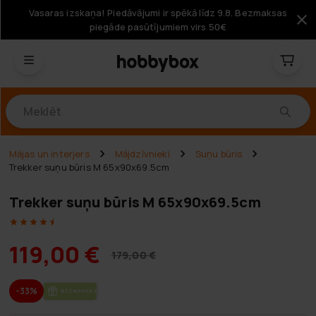
Vasaras izskaņa! Piedāvājumi ir spēkā līdz 9.8. Bezmaksas
piegāde pasūtījumiem virs 50€
Produkti
Mājas un interjers
Mājdzīvnieki
Suņu būris
Trekker suņu būris M 65x90x69.5cm
Trekker suņu būris M 65x90x69.5cm
119,00 €
179,00 €
-33%
BEZ­MAK­SAS PIE­GĀ­DE