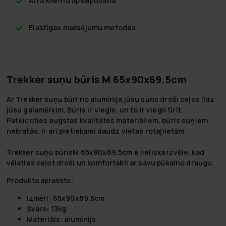
Ātra klientu apkalpošana
Elastīgas maksājumu metodes
Trekker suņu būris M 65x90x69.5cm
Ar Trekker suņu būri no alumīnija jūsu suns droši ceļos līdz
jūsu galamērķim
. Būris ir viegls, un to ir viegli tīrīt.
Pateicoties augstas kvalitātes materiāliem, būris suņiem
nekratās. Ir arī pietiekami daudz vietas rotaļlietām.
Trekker suņu būris
M 65x90x69.5cm é
lieliska izvēle, kad
vēlaties ceļot droši un komfortabli ar savu pūkaino draugu.
Produkta apraksts:
Izmēri: 65x90x69.5cm
Svars: 13kg
Materiāls: alumīnijs