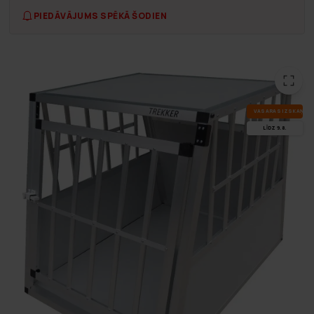
PIEDĀVĀJUMS SPĒKĀ ŠODIEN
VA­SA­RAS IZ­SKA­ŅA
LĪDZ 9.8.