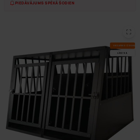
PIEDĀVĀJUMS SPĒKĀ ŠODIEN
VA­SA­RAS IZ­SKA­ŅA
LĪDZ 9.8.