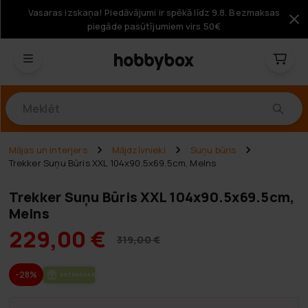
Vasaras izskaņa! Piedāvājumi ir spēkā līdz 9.8. Bezmaksas
piegāde pasūtījumiem virs 50€
Produkti
Mājas un interjers
Mājdzīvnieki
Suņu būris
Trekker Suņu Būris XXL 104x90.5x69.5cm, Melns
Trekker Suņu Būris XXL 104x90.5x69.5cm,
Melns
229,00 €
319,00 €
-28%
BEZ­MAK­SAS PIE­GĀ­DE