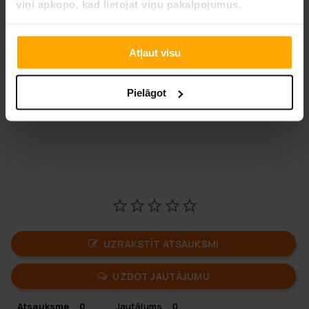
viņi apkopo, kad lietojat viņu pakalpojumus.
Svars: 22,5kg
Materiāls: Alumīnijs
MDF uz jumta, grīdas un sienām
Atļaut visu
Būra jumta izmēri: 104x55cm
Lūdzu, pārbaudiet savas automašīnas bagāžnieka izmērus
Pielāgot
pie ražotāja vai izmērot, lai pārliecinātos, ka suņu būris
iederas jūsu automašīnā.
UZRAKSTĪT ATSAUKSMI
UZDOT JAUTĀJUMU
Atsauksme
Jautājums