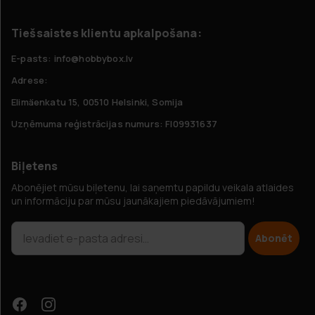
Tiešsaistes klientu apkalpošana:
E-pasts: info@hobbybox.lv
Adrese:
Elimäenkatu 15, 00510 Helsinki, Somija
Uzņēmuma reģistrācijas numurs: FI09931637
Biļetens
Abonējiet mūsu biļetenu, lai saņemtu papildu veikala atlaides
un informāciju par mūsu jaunākajiem piedāvājumiem!
Abonēt