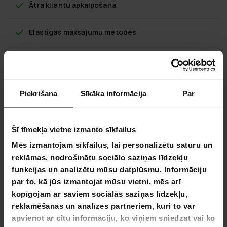
Ātra klientu apkalpošana
Elastīgas maksājumu metodes
Trekker Suņu Būris XXL 104x90.5x69.5cm,
Piekrišana
Sīkāka informācija
Par
Melns
Ar "Trekker" alumīnija suņu būri "Trekker Suņu Būris XXL
104x90.5x69.5cm, Melns" jūsu suns droši ceļos līdz
Šī tīmekļa vietne izmanto sīkfailus
galamērķim. Būris ir viegls un viegli tīrāms. Pateicoties
Mēs izmantojam sīkfailus, lai personalizētu saturu un
augstas kvalitātes materiāliem, pārvadātājs nesvārīsies. Ir
reklāmas, nodrošinātu sociālo saziņas līdzekļu
arī pietiekami daudz vietas rotaļlietām.
funkcijas un analizētu mūsu datplūsmu. Informāciju
"Trekker" Suņu Būris ir lieliska izvēle jūsu pūkainajam
par to, kā jūs izmantojat mūsu vietni, mēs arī
draugam, ja vēlaties ceļot droši un ērti.
kopīgojam ar saviem sociālās saziņas līdzekļu,
reklamēšanas un analīzes partneriem, kuri to var
Produkta detaļas:
apvienot ar citu informāciju, ko viņiem sniedzat vai ko
Izmēri: 104x90.5x69.5cm