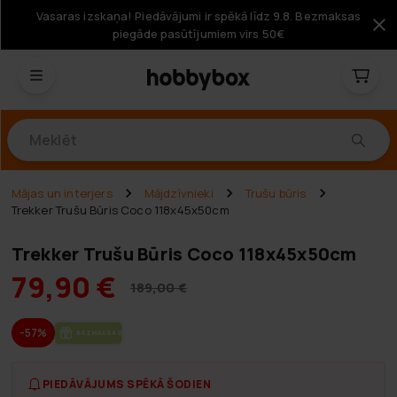
Vasaras izskaņa! Piedāvājumi ir spēkā līdz 9.8. Bezmaksas
piegāde pasūtījumiem virs 50€
Produkti
Mājas un interjers
Mājdzīvnieki
Trušu būris
Trekker Trušu Būris Coco 118x45x50cm
Trekker Trušu Būris Coco 118x45x50cm
79,90 €
189,00 €
-57%
BEZ­MAK­SAS PIE­GĀ­DE
PIEDĀVĀJUMS SPĒKĀ ŠODIEN