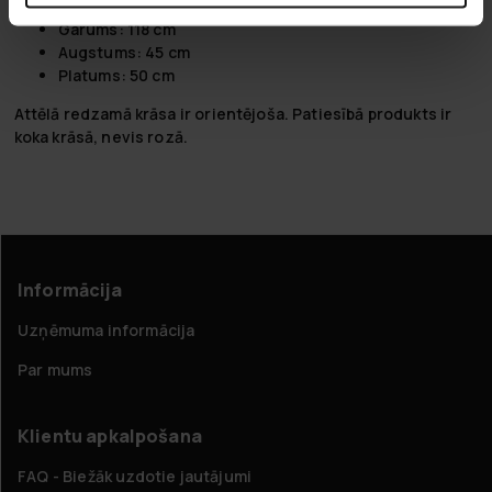
Svars: 6,5 kg
Garums: 118 cm
Augstums: 45 cm
Platums: 50 cm
Attēlā redzamā krāsa ir orientējoša. Patiesībā produkts ir
koka krāsā, nevis rozā.
Informācija
Uzņēmuma informācija
Par mums
Klientu apkalpošana
FAQ - Biežāk uzdotie jautājumi