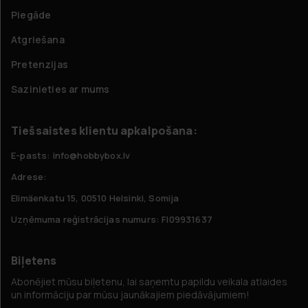
Piegāde
Atgriešana
Pretenzijas
Sazinieties ar mums
Tiešsaistes klientu apkalpošana:
E-pasts: info@hobbybox.lv
Adrese:
Elimäenkatu 15, 00510 Helsinki, Somija
Uzņēmuma reģistrācijas numurs: FI09931637
Biļetens
Abonējiet mūsu biļetenu, lai saņemtu papildu veikala atlaides
un informāciju par mūsu jaunākajiem piedāvājumiem!