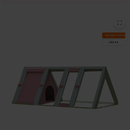
VA­SA­RAS IZ­SKA­ŅA
LĪDZ 9.8.