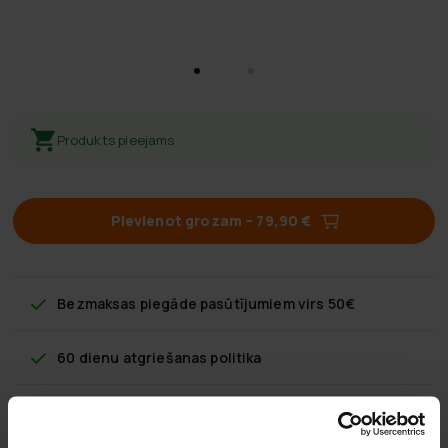
Produkts pieejams
Pievienot grozam
–
79,90 €
Bezmaksas piegāde
pasūtījumiem virs 50€
60 dienu atgriešanas politika
Ātra klientu apkalpošana